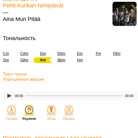
Pertti Kurikan Nimipäivät
—
Aina Mun Pitää
Тональность
Cm
C#m
Dm
D#m
Em
Fm
F#m
Gm
G#m
Am
Bbm
Hm
Текст песни
Упрощённая версия
00:00
00:00
Гитара
Укулеле
20-ка
Печать