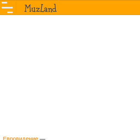
Евровидение
—