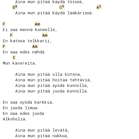
     Aina mun pitää käydä töissä,

5
5
5
D
C
A
     Aina mun pitää käydä lääkärissä.

F
Am
Ei saa mennä koneelle,

F
Am
F
Am
En saa edes nähdä

C
Mun kavereita.

     Aina mun pitää olla kotona,

     Aina mun pitää hoitaa tehtäviä,

     Aina mun pitää syödä kunnolla,

     Aina mun pitää juoda kunnolla.

En saa syödä karkkia,

En juoda limua.

En saa edes juoda

Alkoholia.

     Aina mun pitää levätä,

     Aina mun pitää nukkua,
