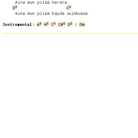
     Aina mun pitää herätä,

5
5
D
C
     Aina mun pitää käydä suihkussa.

5
5
5
5
5
Instrumental:
A
H
C
C#
D
 | 
Dm