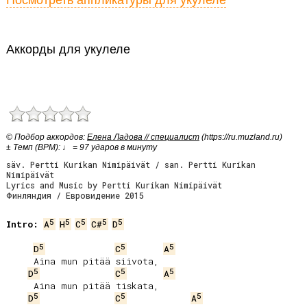
Посмотреть аппликатуры для укулеле
Аккорды для укулеле
© Подбор аккордов:
Елена Ладова // специалист
(https://ru.muzland.ru)
± Темп (BPM): ♩ = 97 ударов в минуту
säv. Pertti Kurikan Nimipäivät / san. Pertti Kurikan
Nimipäivät
Lyrics and Music by Pertti Kurikan Nimipäivät
Финляндия / Евровидение 2015
5
5
5
5
5
Intro:
A
H
C
C#
D
5
5
5
D
C
A
     Aina mun pitää siivota,

5
5
5
D
C
A
     Aina mun pitää tiskata,

5
5
5
D
C
A