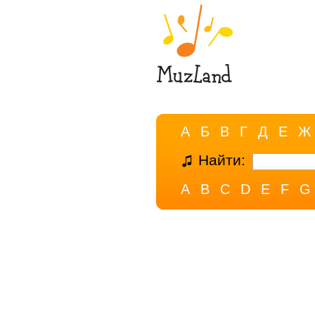
А
Б
В
Г
Д
Е
Ж
Найти:
A
B
C
D
E
F
G