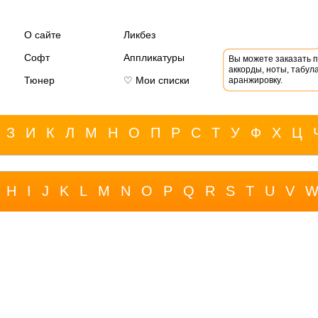
О сайте
Ликбез
Софт
Аппликатуры
Вы можете заказать 
аккорды, ноты, табула
Тюнер
♡ Мои списки
аранжировку.
З
И
К
Л
М
Н
О
П
Р
С
Т
У
Ф
Х
Ц
H
I
J
K
L
M
N
O
P
Q
R
S
T
U
V