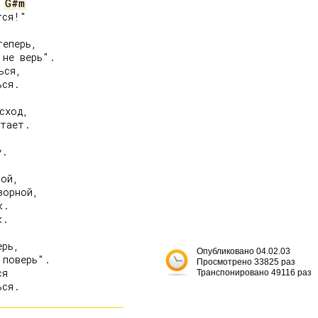
G#m
ся!"

еперь,

не верь".

ся,

ся.

ход,

тает.

.

ой,

орной,

.

.

рь,

Опубликовано 04.02.03
поверь".

Просмотрено 33825 раз
я

Транспонировано 49116 раз