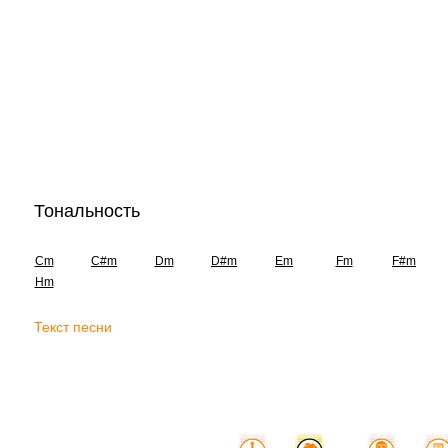
Тональность
Cm
C#m
Dm
D#m
Em
Fm
F#m
Hm
Текст песни