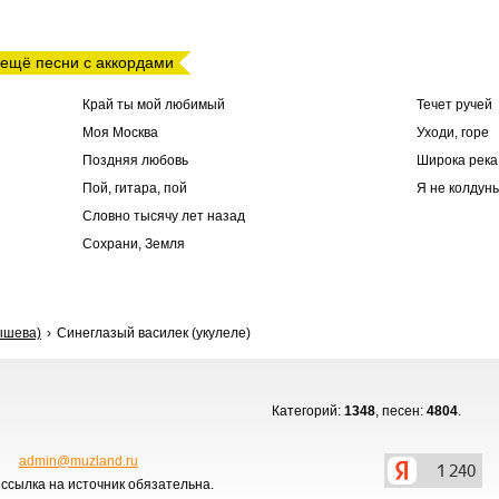
 ещё песни с аккордами
Край ты мой любимый
Течет ручей
Моя Москва
Уходи, горе
Поздняя любовь
Широка река
Пой, гитара, пой
Я не колдун
Словно тысячу лет назад
Сохрани, Земля
ышева)
Синеглазый василек (укулеле)
Категорий:
1348
, песен:
4804
.
admin@muzland.ru
ссылка на источник обязательна.