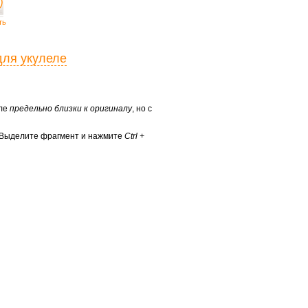
ть
для укулеле
еле
предельно близки к оригиналу
, но с
? Выделите фрагмент и нажмите
Ctrl +