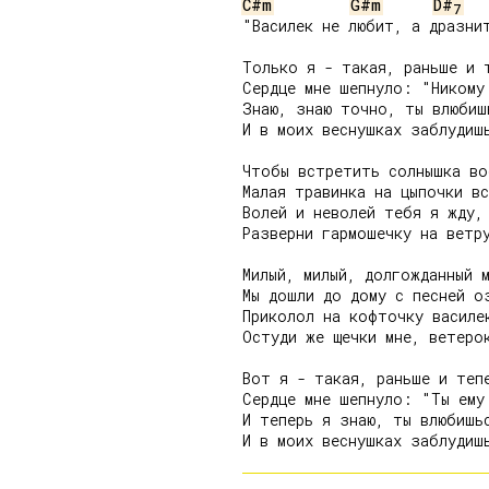
C#m
G#m
D#
7
"Василек не любит, а дразнит
Только я - такая, раньше и т
Сердце мне шепнуло: "Никому 
Знаю, знаю точно, ты влюбишь
И в моих веснушках заблудишь
Чтобы встретить солнышка вос
Малая травинка на цыпочки вс
Волей и неволей тебя я жду,

Разверни гармошечку на ветру
Милый, милый, долгожданный м
Мы дошли до дому с песней оз
Приколол на кофточку василек
Остуди же щечки мне, ветерок
Вот я - такая, раньше и тепе
Сердце мне шепнуло: "Ты ему 
И теперь я знаю, ты влюбишьс