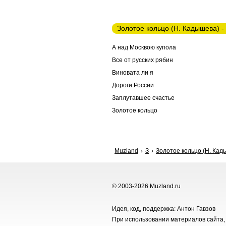
Золотое кольцо (Н. Кадышева) -
А над Москвою купола
Все от русских рябин
Виновата ли я
Дороги России
Заплутавшее счастье
Золотое кольцо
Muzland
З
Золотое кольцо (Н. Кад
© 2003-2026 Muzland.ru
Идея, код, поддержка: Антон Гавзов
При использовании материалов сайта, 