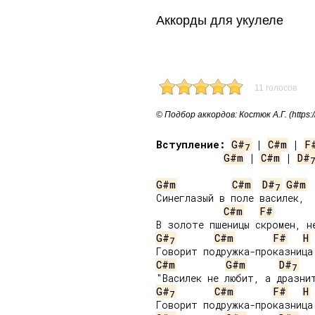
Аккорды для укулеле
11 голосов
© Подбор аккордов: Костюк А.Г. (https:/
Вступление:
G#
 | 
C#m
 | 
F
7
G#m
 | 
C#m
 | 
D#
G#m
C#m
D#
G#m
7
Синеглазый в поле василек,

C#m
F#
G#
C#m
F#
H
7
C#m
G#m
D#
7
G#
C#m
F#
H
7