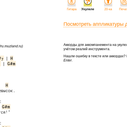
Гитара
Укулеле
20-ка
Печа
Посмотреть аппликатуры 
Аккорды для аккомпанемента на укул
/ru.muzland.ru)
учётом реалий инструмента.
Нашли ошибку в тексте или аккордах
#
 | 
H
7
Enter
.
 | 
G#m
7
H
G#m