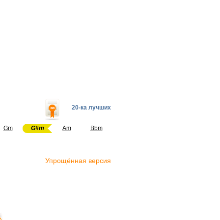
20-ка лучших
Gm
G#m
Am
Bbm
Упрощённая версия