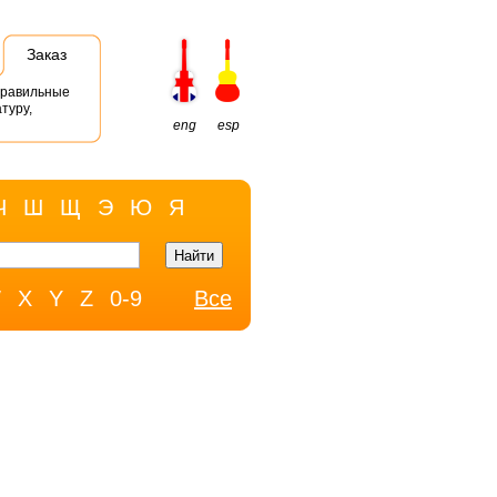
Заказ
правильные
туру,
eng
esp
Ч
Ш
Щ
Э
Ю
Я
W
X
Y
Z
0-9
Все