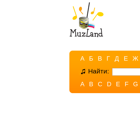
А
Б
В
Г
Д
Е
Ж
Найти:
A
B
C
D
E
F
G