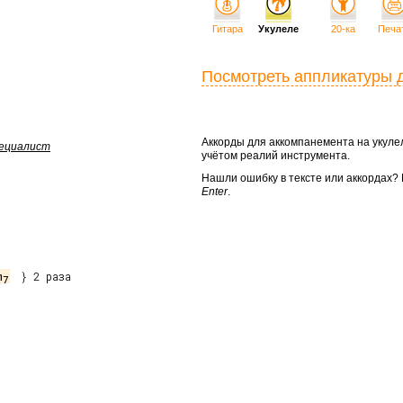
Гитара
Укулеле
20-ка
Печа
Посмотреть аппликатуры 
Аккорды для аккомпанемента на укул
пециалист
учётом реалий инструмента.
Нашли ошибку в тексте или аккордах
Enter
.
m
  } 2 раза

7