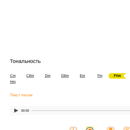
Тональность
Cm
C#m
Dm
D#m
Em
Fm
F#m
Hm
Текст песни
00:00