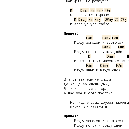
"Как дела, не разбудил?"

D
Dmaj
Hm
Hm
F#m
7
   Спят самолёты давно,

D
Dmaj
Hm
Hm
G#m
C#
C#
7
7
7
   В зале уснуло табло.

Припев:
F#m
F#m
F#m
7
     Между западом и востоком,

F#m
F#m
7
     Между ночью и между днём

D
Dmaj
H
     Восемь долгих часов до взлё
F#m
C#m
F#m
7
     Между явью и между сном.

В этот зал ещё не сполз

До конца со сцены дым,

В тишине повис аккорд,

А нас уже и след простыл.

   Но лица старых друзей навсегда
   Сохраню в памяти я.

Припев:
     Между западом и востоком,

     Между ночью и между днём
