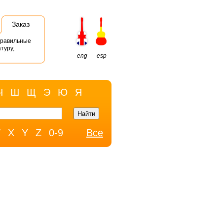
Заказ
правильные
туру,
eng
esp
Ч
Ш
Щ
Э
Ю
Я
W
X
Y
Z
0-9
Все