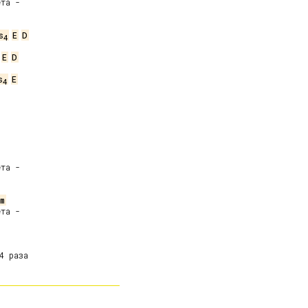
та -

s
E
D
4
E
D
s
E
4
та -

m
та -
