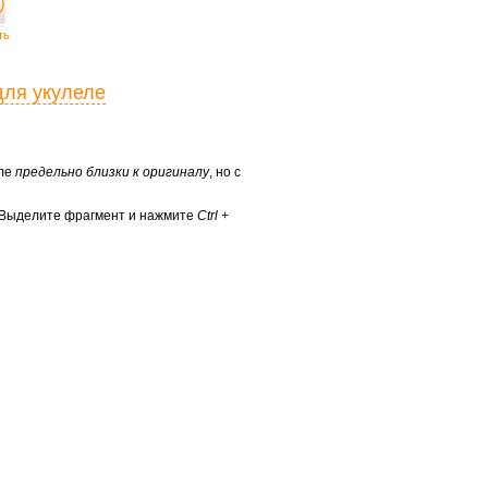
ть
для укулеле
еле
предельно близки к оригиналу
, но с
? Выделите фрагмент и нажмите
Ctrl +