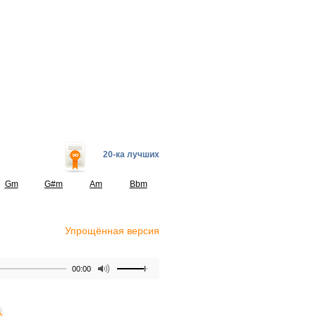
20-ка лучших
Gm
G#m
Am
Bbm
Упрощённая версия
00:00