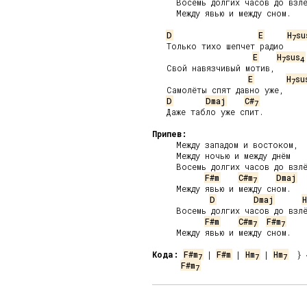
     Восемь долгих часов до взлё
     Между явью и между сном.

D
E
H
su
7
   Только тихо шепчет радио

E
H
sus
7
4
   Свой навязчивый мотив,

E
H
su
7
   Самолёты спят давно уже,

D
Dmaj
C#
7
   Даже табло уже спит.

Припев:
     Между западом и востоком,

     Между ночью и между днём

     Восемь долгих часов до взлё
F#m
C#m
Dmaj
7
     Между явью и между сном.

D
Dmaj
H
     Восемь долгих часов до взлё
F#m
C#m
F#m
7
7
     Между явью и между сном.

Кода:
F#m
 | 
F#m
 | 
Hm
 | 
Hm
7
7
7
F#m
7