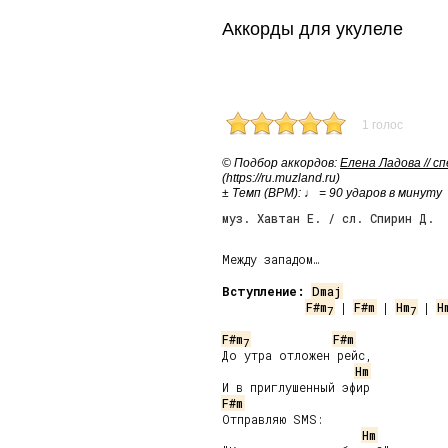
Аккорды для укулеле
1 голос
© Подбор аккордов:
Елена Ладова // с
(https://ru.muzland.ru)
± Темп (BPM): ♩ = 90 ударов в минуту
муз. Хавтан Е. / сл. Спирин Д.
Между западом…

Вступление:
Dmaj
F#m
 | 
F#m
 | 
Hm
 | 
H
7
7
F#m
F#m
7
До утра отложен рейс,

Hm
F#m
Отправляю SMS:

Hm