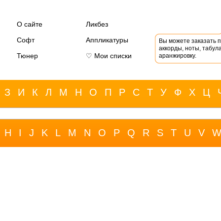
О сайте
Ликбез
Софт
Аппликатуры
Вы можете заказать 
аккорды, ноты, табула
Тюнер
♡ Мои списки
аранжировку.
З
И
К
Л
М
Н
О
П
Р
С
Т
У
Ф
Х
Ц
H
I
J
K
L
M
N
O
P
Q
R
S
T
U
V