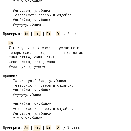
     У-у-у-улыбайся!

     Улыбайся, улыбайся.

     Невесомости поверь и отдайся.

     Улыбайся, улыбайся.

     У-у-у-улыбайся!

Проигрыш:
Am
 | 
Hm
 | 
Em
 | 
D
  } 2 раза

7
Em
   Я птицу счастья свою отпускаю на юг,

   Теперь сама я пою, теперь сама летаю.

   Сама летаю, сама, сама,

   Сама, сама, сама, сама…

   У-ее, у-ее, у-ее-е.

Припев:
     Только улыбайся, улыбайся.

     Невесомости поверь и отдайся.

     Улыбайся, улыбайся.

     У-у-у-улыбайся!

     Улыбайся, улыбайся.

     Невесомости поверь и отдайся.

     Улыбайся, улыбайся.

     У-у-у-улыбайся!

Проигрыш:
Am
 | 
Hm
 | 
Em
 | 
D
7