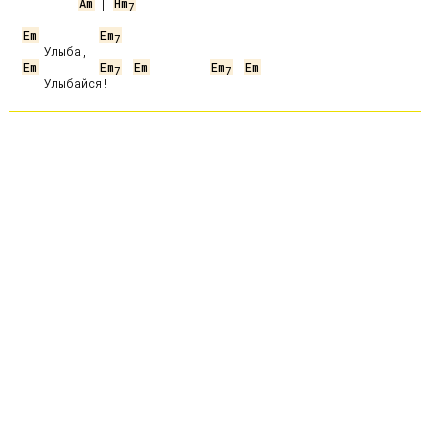
Am
 | 
Hm
7
Em
Em
7
     Улыба,

Em
Em
Em
Em
Em
7
7