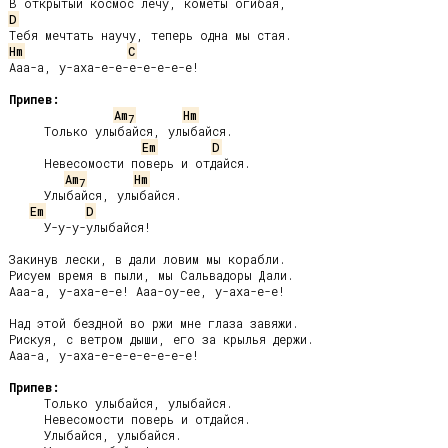
D
Hm
C
Ааа-а, у-аха-е-е-е-е-е-е-е!

Припев:
Am
Hm
7
     Только улыбайся, улыбайся.

Em
D
     Невесомости поверь и отдайся.

Am
Hm
7
     Улыбайся, улыбайся.

Em
D
     У-у-у-улыбайся!

Закинув лески, в дали ловим мы корабли.

Рисуем время в пыли, мы Сальвадоры Дали.

Ааа-а, у-аха-е-е! Ааа-оу-ее, у-аха-е-е!

Над этой бездной во ржи мне глаза завяжи.

Рискуя, с ветром дыши, его за крылья держи.

Ааа-а, у-аха-е-е-е-е-е-е-е!

Припев:
     Только улыбайся, улыбайся.

     Невесомости поверь и отдайся.

     Улыбайся, улыбайся.
