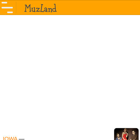
IOWA
—