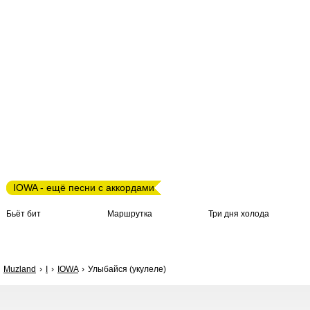
IOWA - ещё песни с аккордами
Бьёт бит
Маршрутка
Три дня холода
Muzland
I
IOWA
Улыбайся (укулеле)