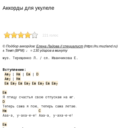
Аккорды для укулеле
221 голос
© Подбор аккордов:
Елена Ладова // специалист
(https://ru.muzland.ru)
± Темп (BPM): ♩ = 130 ударов в минуту
муз. Терещенко Л. / сл. Иванчикова Е.
Вступление:
Am
 | 
Hm
 | 
Em
 | 
D
7
Am
 | 
Hm
7
Em
Em
Em
Em
Em
Em
Em
Em
7
7
7
7
Em
D
Hm
C
Ааа-а, у-аха-е-е! Ааа-а, у-аха-е-е!

Em