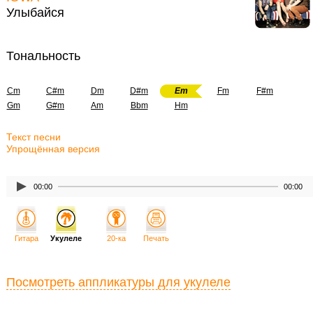
Улыбайся
Тональность
Cm
C#m
Dm
D#m
Em
Fm
F#m
Gm
G#m
Am
Bbm
Hm
Текст песни
Упрощённая версия
00:00
00:00
Гитара
Укулеле
20-ка
Печать
Посмотреть аппликатуры для укулеле