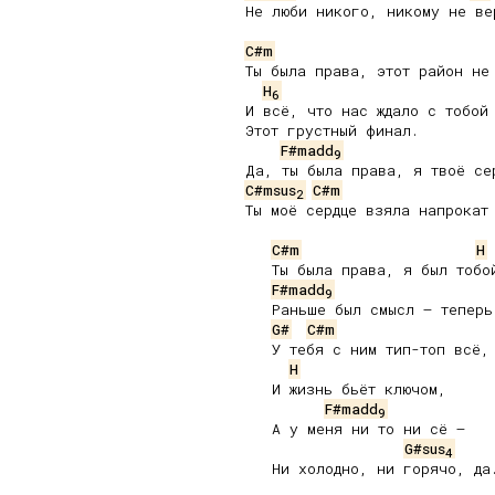
Не люби никого, никому не вер
C#m
Ты была права, этот район не 
H
6
И всё, что нас ждало с тобой 
Этот грустный финал.

F#madd
9
C#msus
C#m
2
Ты моё сердце взяла напрокат 
C#m
H
   Ты была права, я был тобой
F#madd
9
   Раньше был смысл – теперь 
G#
C#m
   У тебя с ним тип-топ всё,

H
   И жизнь бьёт ключом,

F#madd
9
   А у меня ни то ни сё –

G#sus
4
   Ни холодно, ни горячо, да.