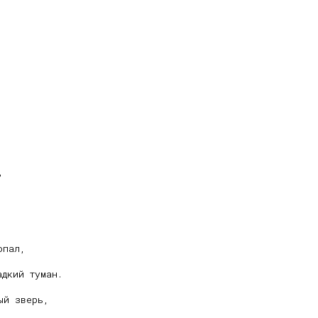




пал,
