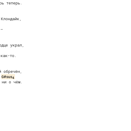
ь теперь.

Клондайк,

–

как-то.

 обречён,

G#sus
4
ни о чём.


