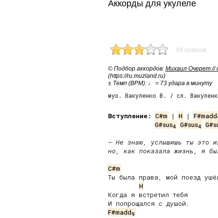
Аккорды для укулеле
59 голосов
© Подбор аккордов:
Михаил Очерет //
(https://ru.muzland.ru)
± Темп (BPM): ♩ = 73 удара в минуту
муз. Вакуленко В. / сл. Вакуленк
Вступление:
C#m
 | 
H
 | 
F#madd
G#sus
G#sus
G#s
4
4
– Не знаю, услышишь ты это ил
но, как показала жизнь, я бы
C#m
Ты была права, мой поезд ушёл
H
Когда я встретил тебя

F#madd
9