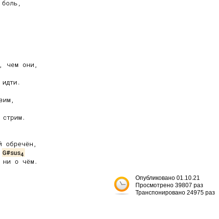
боль,

идти.

стрим.

 обречён,

G#sus
4
ни о чём.

Опубликовано 01.10.21
Просмотрено 39807 раз
Транспонировано 24975 раз