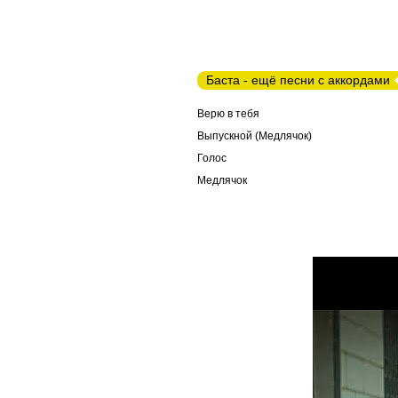
Баста - ещё песни с аккордами
Верю в тебя
Выпускной (Медлячок)
Голос
Медлячок