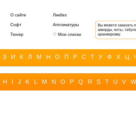
О сайте
Ликбез
Софт
Аппликатуры
Вы можете заказать 
аккорды, ноты, табула
Тюнер
♡ Мои списки
аранжировку.
З
И
К
Л
М
Н
О
П
Р
С
Т
У
Ф
Х
Ц
H
I
J
K
L
M
N
O
P
Q
R
S
T
U
V