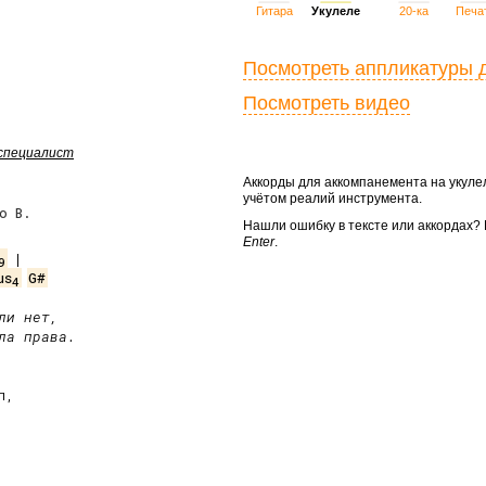
Гитара
Укулеле
20-ка
Печа
Посмотреть аппликатуры 
Посмотреть видео
 специалист
Аккорды для аккомпанемента на укул
учётом реалий инструмента.
о В.
Нашли ошибку в тексте или аккордах
Enter
.
9
us
G#
4
и нет,

ла права.
,
