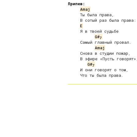
Припев:
Amaj
     Ты была права,

     В сотый раз была права:

E
     Я в твоей судьбе

G#
7
     Самый главный провал.

Amaj
     Снова в студии пожар,

     В эфире «Пусть говорят»,
G#
7
     И они говорят о том,
