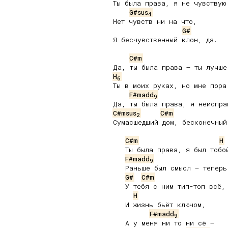
Ты была права, я не чувствую 
G#sus
4
Нет чувств ни на что,

G#
Я бесчувственный клон, да.

C#m
H
6
Ты в моих руках, но мне пора 
F#madd
9
C#msus
C#m
2
Сумасшедший дом, бесконечный 
C#m
H
   Ты была права, я был тобой
F#madd
9
   Раньше был смысл – теперь 
G#
C#m
   У тебя с ним тип-топ всё,

H
   И жизнь бьёт ключом,

F#madd
9
   А у меня ни то ни сё –
