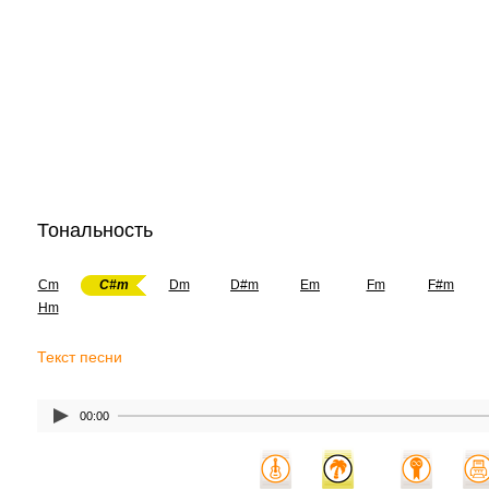
Тональность
Cm
C#m
Dm
D#m
Em
Fm
F#m
Hm
Текст песни
00:00