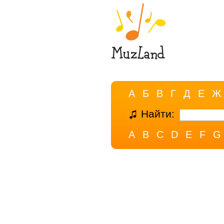
А
Б
В
Г
Д
Е
Ж
Найти:
A
B
C
D
E
F
G