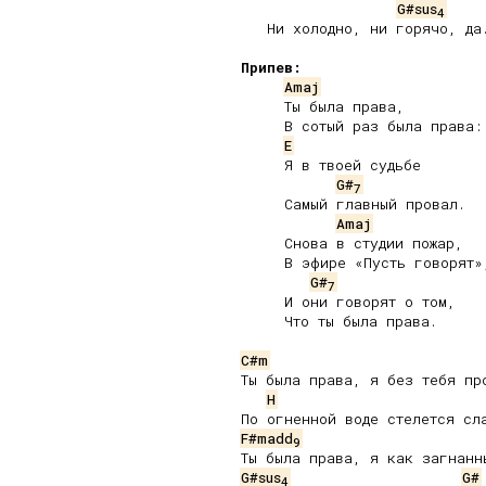
G#sus
4
   Ни холодно, ни горячо, да.
Припев:
Amaj
     Ты была права,

     В сотый раз была права:

E
     Я в твоей судьбе

G#
7
     Самый главный провал.

Amaj
     Снова в студии пожар,

     В эфире «Пусть говорят»,
G#
7
     И они говорят о том,

     Что ты была права.

C#m
Ты была права, я без тебя про
H
F#madd
9
G#sus
G#
4