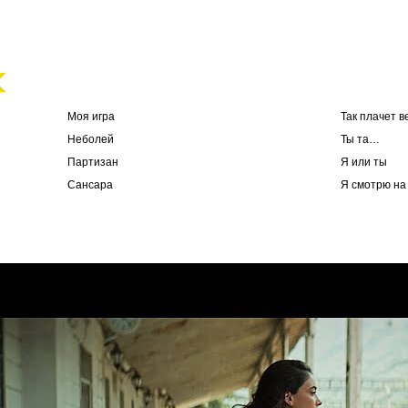
Моя игра
Так плачет в
Неболей
Ты та…
Партизан
Я или ты
Сансара
Я смотрю на