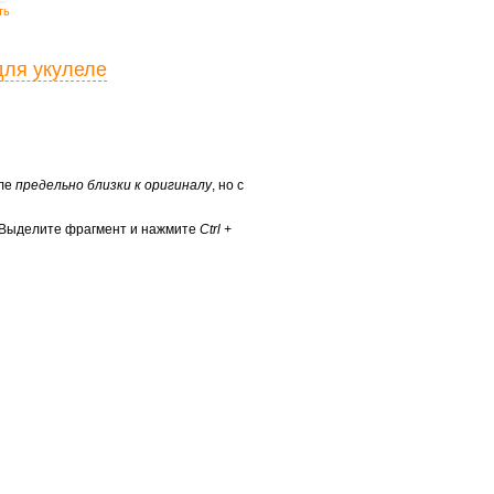
ть
для укулеле
еле
предельно близки к оригиналу
, но с
? Выделите фрагмент и нажмите
Ctrl +