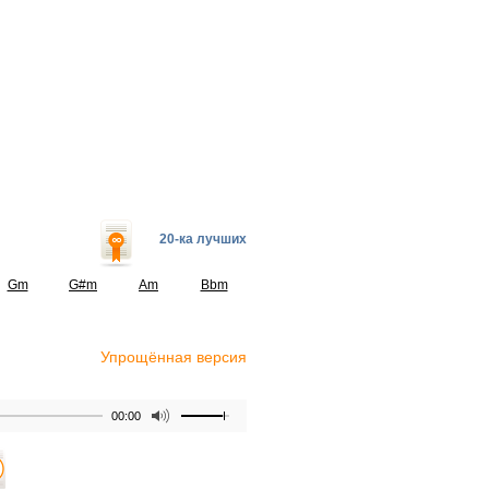
20-ка лучших
Gm
G#m
Am
Bbm
Упрощённая версия
00:00