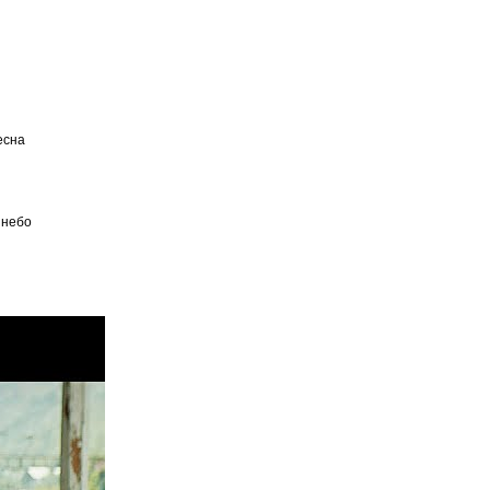
есна
 небо