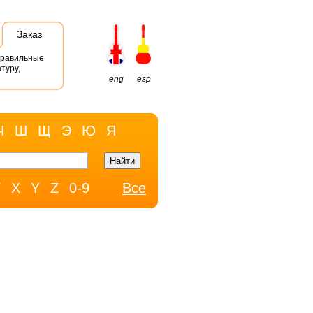
Заказ
правильные
туру,
eng
esp
Ч
Ш
Щ
Э
Ю
Я
W
X
Y
Z
0-9
Все