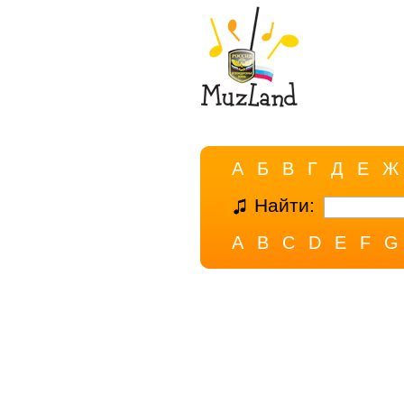
А
Б
В
Г
Д
Е
Ж
Найти:
A
B
C
D
E
F
G