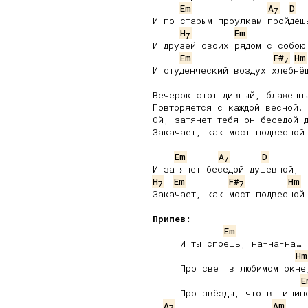
Em
A
D
7
И по старым проулкам пройдёшь
H
Em
7
И друзей своих рядом с собою 
Em
F#
Hm
7
И студенческий воздух хлебнёш
Вечерок этот дивный, блаженны
Повторяется с каждой весной.

Ой, затянет тебя он беседой д
Закачает, как мост подвесной.
Em
A
D
7
H
Em
F#
Hm
7
7
Закачает, как мост подвесной.
Припев:
Em
     И ты споёшь, на-на-на…

Hm
     Про свет в любимом окне,
E
     Про звёзды, что в тишине
A
Am
7