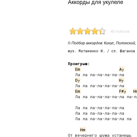
Аккорды для укулеле
40 голосов
© Подбор аккордов: Кинус, Полонский, К
муз. Матвиенко И. / сл. Шаганов
Проигрыш:
Em
A
7
   Ла ла ла-ла-ла-ла-ла

D
H
7
7
   Ла ла ла-ла-ла-ла-ла

Em
F#
H
7
   Ла ла ла-ла-ла-ла-ла ла-ла
   Ла ла ла-ла-ла-ла-ла

   Ла ла ла-ла-ла-ла-ла

   Ла ла ла-ла-ла-ла-ла ла

Hm
От вечернего шума устанешь
