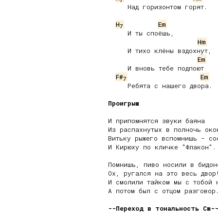
     Над горизонтом горят.

H
Em
7
     И ты споёшь,

Hm
     И тихо клёны вздохнут,

Em
     И вновь тебе подпоют

F#
Em
7
     Ребята с нашего двора.

Проигрыш
И припомнятся звуки баяна

Из распахнутых в полночь окон
Витьку рыжего вспомнишь - сос
И Кирюху по кличке "Флакон".

Помнишь, пиво носили в бидоне
Ох, ругался на это весь двор!
И смолили тайком мы с тобой н
А потом был с отцом разговор.
--Переход в тональность Cm-