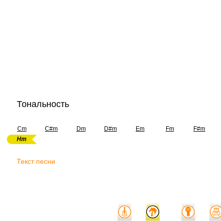
Тональность
Cm
C#m
Dm
D#m
Em
Fm
F#m
Hm
Текст песни