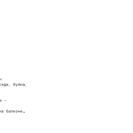
.

еда, буяна,

 -



а балконе…



-