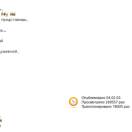
,

F#
Hm
7
представишь,

ь…

й

ушевной,





Опубликовано 04.02.03
Просмотрено 169557 раз
Транспонировано 78005 раз


m

