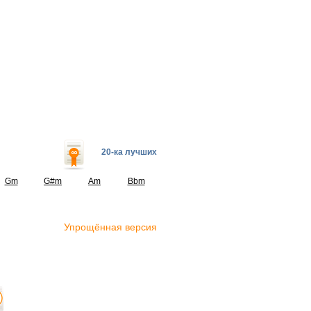
20-ка лучших
Gm
G#m
Am
Bbm
Упрощённая версия