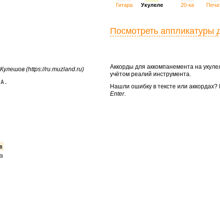
Гитара
Укулеле
20-ка
Печа
Посмотреть аппликатуры 
Аккорды для аккомпанемента на укул
улешов (https://ru.muzland.ru)
учётом реалий инструмента.
 А.
Нашли ошибку в тексте или аккордах
Enter
.
m

