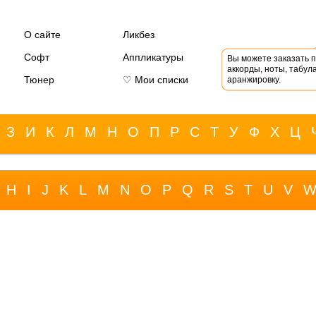
О сайте
Ликбез
Софт
Аппликатуры
Вы можете заказать 
аккорды, ноты, табула
Тюнер
♡ Мои списки
аранжировку.
З
И
К
Л
М
Н
О
П
Р
С
Т
У
Ф
Х
Ц
H
I
J
K
L
M
N
O
P
Q
R
S
T
U
V