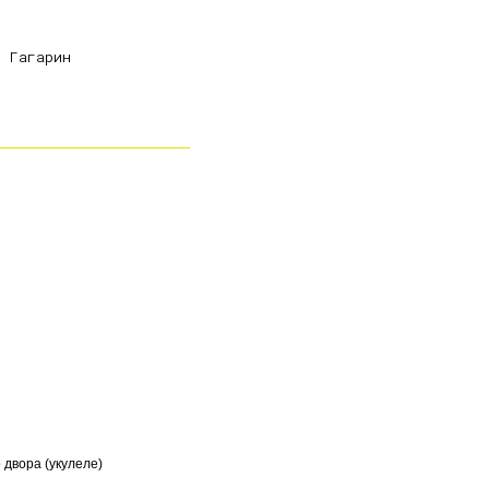


 Гагарин

 двора (укулеле)