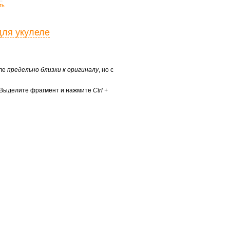
ть
для укулеле
еле
предельно близки к оригиналу
, но с
? Выделите фрагмент и нажмите
Ctrl +