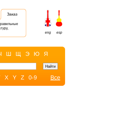
Заказ
правильные
туру,
eng
esp
Ч
Ш
Щ
Э
Ю
Я
W
X
Y
Z
0-9
Все