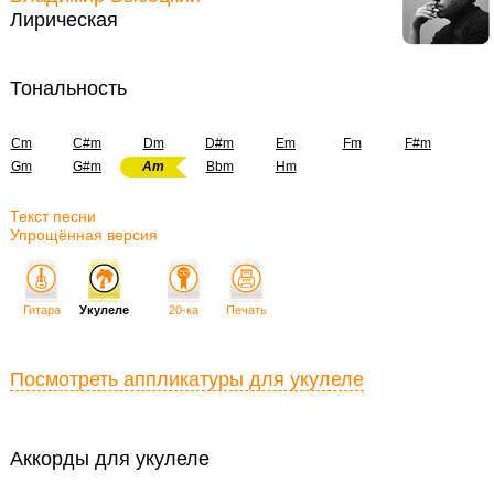
Лирическая
Тональность
Cm
C#m
Dm
D#m
Em
Fm
F#m
Gm
G#m
Am
Bbm
Hm
Текст песни
Упрощённая версия
Гитара
Укулеле
20-ка
Печать
Посмотреть аппликатуры для укулеле
Аккорды для укулеле