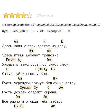
157 голосов
© Подбор аккордов: из песенника Вл. Высоцкого (https://ru.muzland.ru)
муз. Высоцкий В. С. / сл. Высоцкий В. С.
Am
F
E
Здесь лапы у елей дрожат на весу,

E
Am
7
Здесь птицы щебечут тревожно.

5-
Em
A
Dm
7
7
Живешь в заколдованном диком лесу,

F
E
sus
E
7
4
7
Откуда уйти невозможно.

Am
H
7
Пусть черемухи сохнут бельем на ветру,

G
sus
G
C
A
7
4
7
7
Пусть дождем опадают сирени,

Dm
Am
Все равно я отсюда тебя заберу

F
E
Am
7
7