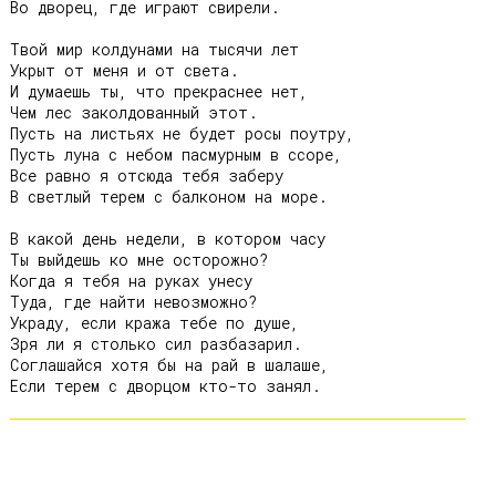
Во дворец, где играют свирели.

Твой мир колдунами на тысячи лет

Укрыт от меня и от света.

И думаешь ты, что прекраснее нет,

Чем лес заколдованный этот.

Пусть на листьях не будет росы поутру,

Пусть луна с небом пасмурным в ссоре,

Все равно я отсюда тебя заберу

В светлый терем с балконом на море.

В какой день недели, в котором часу

Ты выйдешь ко мне осторожно?

Когда я тебя на руках унесу

Туда, где найти невозможно?

Украду, если кража тебе по душе,

Зря ли я столько сил разбазарил.

Соглашайся хотя бы на рай в шалаше,
