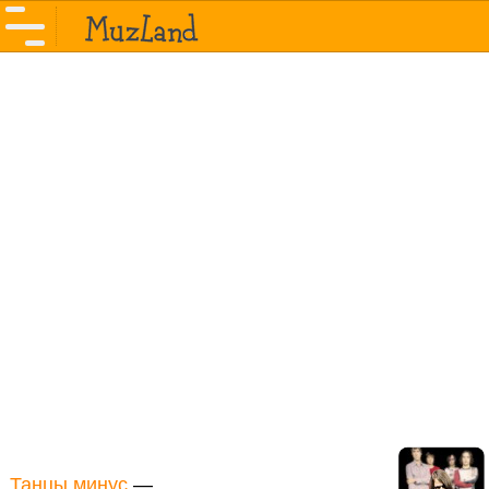
Танцы минус
—