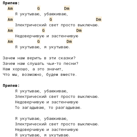
Припев:
Am
G
Dm
     Я укутываю, убаюкиваю,

Am
G
Dm
     Электрический свет просто выключаю.

Am
G
Dm
     Недоверчивую и застенчивую

Am
G
Dm
     Я укутываю, я укутываю.

Зачем нам верить в эти сказки?

Зачем нам слушать чьи-то песни?

Нам хорошо, а это значит,

Что мы, возможно, будем вместе.

Припев:
     Я укутываю, убаюкиваю,

     Электрический свет просто выключаю.

     Недоверчивую и застенчивую

     То загадываю, то разгадываю.

     Я укутываю, убаюкиваю,

     Электрический свет просто выключаю.

     Недоверчивую и застенчивую

     Я укутываю, я укутываю.