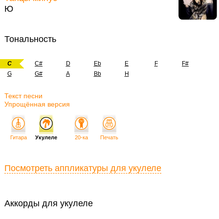
Ю
Тональность
C
C#
D
Eb
E
F
F#
G
G#
A
Bb
H
Текст песни
Упрощённая версия
Гитара
Укулеле
20-ка
Печать
Посмотреть аппликатуры для укулеле
Аккорды для укулеле