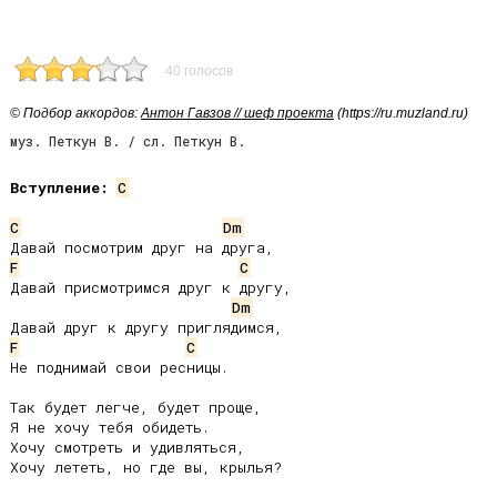
40 голосов
© Подбор аккордов:
Антон Гавзов // шеф проекта
(https://ru.muzland.ru)
муз. Петкун В. / сл. Петкун В.
Вступление:
C
C
Dm
F
C
Давай присмотримся друг к другу,

Dm
F
C
Не поднимай свои ресницы.

Так будет легче, будет проще,

Я не хочу тебя обидеть.

Хочу смотреть и удивляться,

Хочу лететь, но где вы, крылья?
