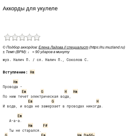
Аккорды для укулеле
© Подбор аккордов:
Елена Ладова // специалист
(https://ru.muzland.ru)
± Темп (BPM): ♩ = 90 ударов в минуту
муз. Налич П. / сл. Налич П., Соколов С.
Вступление:
Hm
Hm
Провода -

Em
G
H
Hm
По ним течет электрическая вода,

Em
G
H
И вода, и вода не замерзает в проводах никогда.

Em
   А-а-а.

Hm
F#
   Ты не старался.

G
Em
Hm
Dadd