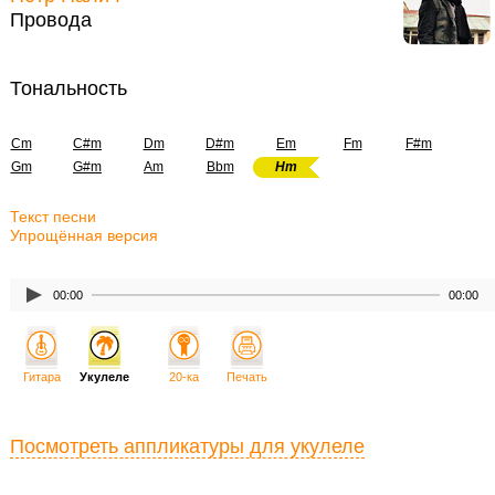
Провода
Тональность
Cm
C#m
Dm
D#m
Em
Fm
F#m
Gm
G#m
Am
Bbm
Hm
Текст песни
Упрощённая версия
00:00
00:00
Гитара
Укулеле
20-ка
Печать
Посмотреть аппликатуры для укулеле