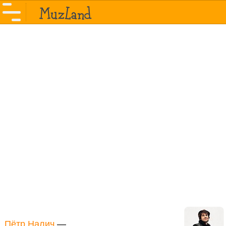
Пётр Налич
—