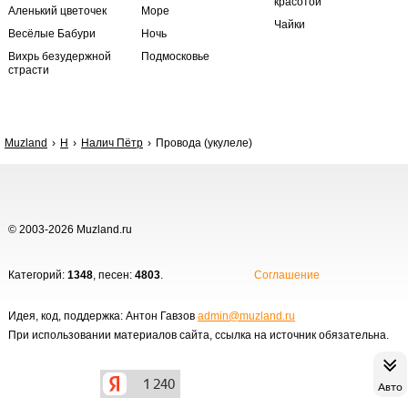
красотой
Аленький цветочек
Море
Чайки
Весёлые Бабури
Ночь
Вихрь безудержной
Подмосковье
страсти
Muzland
Н
Налич Пётр
Провода (укулеле)
© 2003-2026 Muzland.ru
Категорий:
1348
, песен:
4803
.
Соглашение
Идея, код, поддержка: Антон Гавзов
admin@muzland.ru
При использовании материалов сайта, ссылка на источник обязательна.
Авто