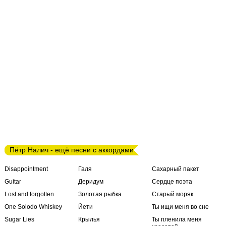
Пётр Налич - ещё песни с аккордами
Disappointment
Галя
Сахарный пакет
Guitar
Деридум
Сердце поэта
Lost and forgotten
Золотая рыбка
Старый моряк
One Solodo Whiskey
Йети
Ты ищи меня во сне
Sugar Lies
Крылья
Ты пленила меня