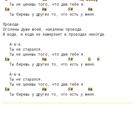
9
   Ты не ценишь того, что даю тебе я.

Em
Hm
F#
Hm
   Ты берешь у других то, что есть у меня.

Провода

Оголены души моей, накалены провода.

И вода, и вода не замерзает в проводах никогда.

   А-а-а.

   Ты не старался.

   Ты не ценишь того, что даю тебе я.

Em
Hm
F#
G
H
   Ты берешь у других то, что есть у меня.

   А-а-а.

   Ты не старался.

   Ты не ценишь того, что даю тебе я.

Em
Hm
F#
Hm