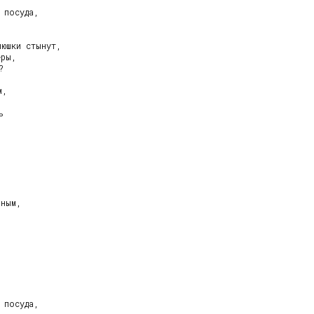
посуда,

юшки стынут,

ры,



,





ным,

посуда,
