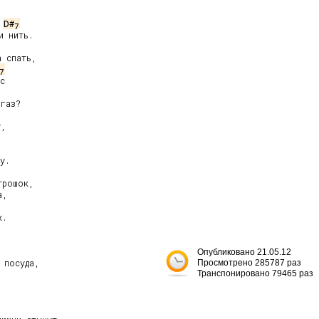
D#
7
 нить.

 спать,

7
с

газ?

,

у.

рошок,

,

.

Опубликовано 21.05.12
посуда,

Просмотрено 285787 раз
Транспонировано 79465 раз