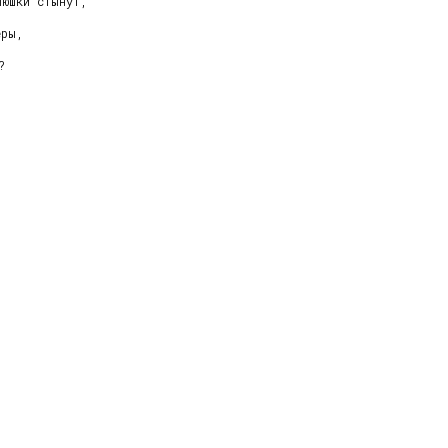
юшки стынут,

ры,


