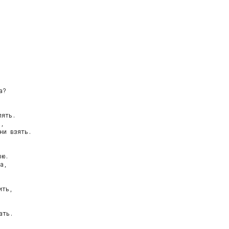
?

ять.

,

ни взять.

ю.

а,



ть,



ть.
