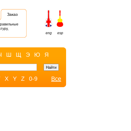
Заказ
правильные
туру,
eng
esp
Ч
Ш
Щ
Э
Ю
Я
W
X
Y
Z
0-9
Все