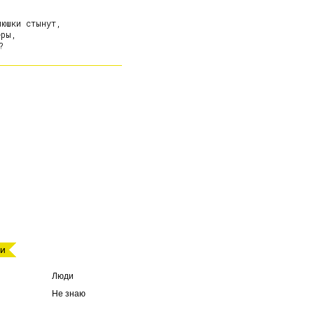
юшки стынут,

ры,

ми
Люди
Не знаю