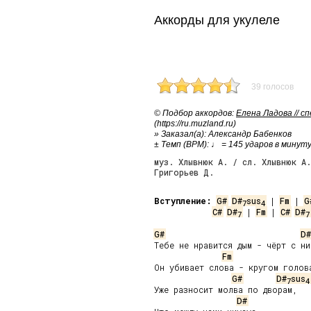
Аккорды для укулеле
39 голосов
© Подбор аккордов:
Елена Ладова // с
(https://ru.muzland.ru)
» Заказал(а): Александр Бабенков
± Темп (BPM): ♩ = 145 ударов в минут
муз. Хлывнюк А. / сл. Хлывнюк А
Григорьев Д.
Вступление:
G#
D#
sus
 | 
Fm
 | 
G
7
4
C#
D#
 | 
Fm
 | 
C#
D#
7
7
G#
D#
Тебе не нравится дым - чёрт с ни
Fm
Он убивает слова - кругом голова
G#
D#
sus
7
4
Уже разносит молва по дворам,

D#