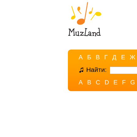
А
Б
В
Г
Д
Е
Ж
Найти:
A
B
C
D
E
F
G