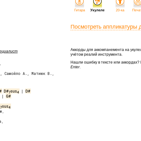
Гитара
Укулеле
20-ка
Печа
Посмотреть аппликатуры 
Аккорды для аккомпанемента на укул
пециалист
учётом реалий инструмента.
Нашли ошибку в тексте или аккордах
у
Enter
.
., Самойло А., Матиюк В.,
#
D#
sus
 | 
D#
7
4
 | 
G#
sus
7
4
м,

,
