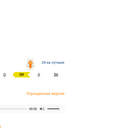
20-ка лучших
G
G#
A
Bb
Упрощённая версия
00:00