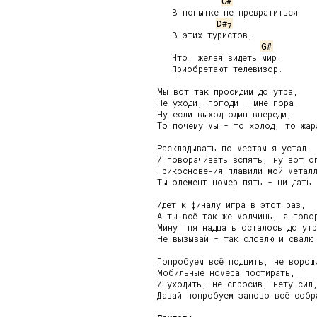
C#
   В попытке не превратиться

D#
7
   В этих туристов,

G#
   Что, желая видеть мир,

   Приобретают телевизор.

Мы вот так просидим до утра,

Не уходи, погоди - мне пора.

Ну если выход один впереди,

То почему мы - то холод, то жара
Раскладывать по местам я устал.

И поворачивать вспять, ну вот оп
Прикосновения плавили мой металл
Ты элемент номер пять - ни дать 
Идёт к финалу игра в этот раз,

А ты всё так же молчишь, я говор
Минут пятнадцать осталось до утр
Не вызывай - так словлю и свалю.
Попробуем всё подшить, не вороши
Мобильные номера постирать,

И уходить, не спросив, нету сил,
Давай попробуем заново всё собра