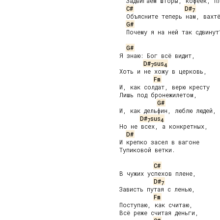
     Задвигаем шторы, кофеёк, пл
C#
D#
7
     Объясните теперь нам, вахтё
G#
     Почему я на ней так сдвинут?
G#
   Я знаю: Бог всё видит,

D#
sus
7
4
   Хоть и не хожу в церковь,

Fm
   И, как солдат, верю кресту

   Лишь под бронежилетом,

G#
   И, как дельфин, люблю людей,

D#
sus
7
4
   Но не всех, а конкретных,

D#
   И крепко засел в вагоне

   Тупиковой ветки.

C#
   В чужих успехов плене,

D#
7
   Зависть путая с ленью,

Fm
   Поступаю, как считаю,

   Всё реже считая деньги,
