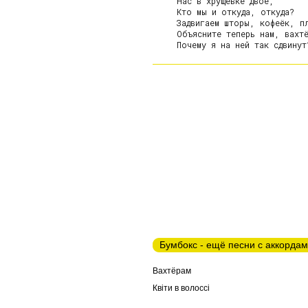
     Нас в хрущёвке двое,

     Кто мы и откуда, откуда?

     Задвигаем шторы, кофеёк, пл
     Объясните теперь нам, вахтё
Бумбокс - ещё песни с аккорда
Вахтёрам
Квiти в волоссi