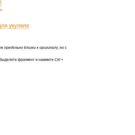
ть
для укулеле
еле
предельно близки к оригиналу
, но с
? Выделите фрагмент и нажмите
Ctrl +