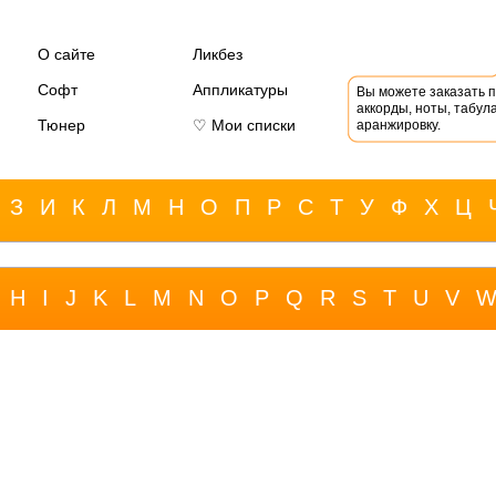
О сайте
Ликбез
Софт
Аппликатуры
Вы можете заказать 
аккорды, ноты, табула
Тюнер
♡ Мои списки
аранжировку.
З
И
К
Л
М
Н
О
П
Р
С
Т
У
Ф
Х
Ц
H
I
J
K
L
M
N
O
P
Q
R
S
T
U
V