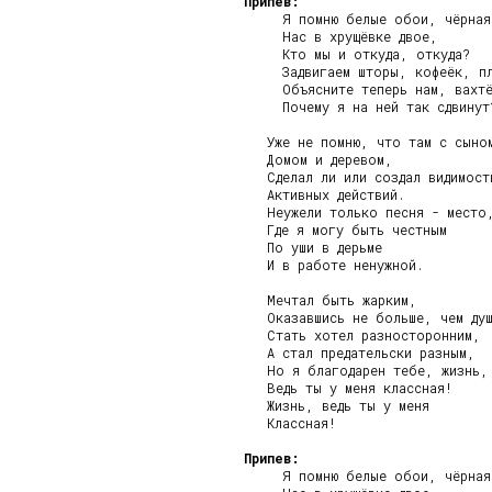
Припев:
     Я помню белые обои, чёрная 
     Нас в хрущёвке двое,

     Кто мы и откуда, откуда?

     Задвигаем шторы, кофеёк, пл
     Объясните теперь нам, вахтё
     Почему я на ней так сдвинут?
   Уже не помню, что там с сыном
   Домом и деревом,

   Сделал ли или создал видимость
   Активных действий.

   Неужели только песня - место,
   Где я могу быть честным

   По уши в дерьме

   И в работе ненужной.

   Мечтал быть жарким,

   Оказавшись не больше, чем душ
   Стать хотел разносторонним,

   А стал предательски разным,

   Но я благодарен тебе, жизнь,

   Ведь ты у меня классная!

   Жизнь, ведь ты у меня

   Классная!

Припев:
     Я помню белые обои, чёрная 