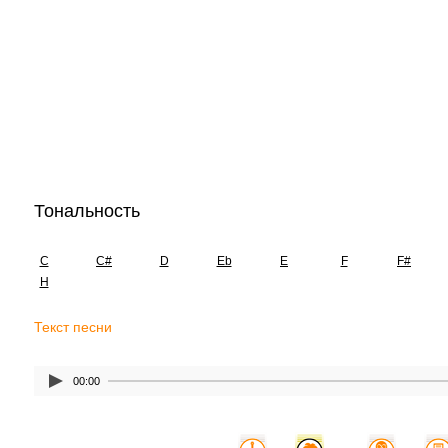
Тональность
C
C#
D
Eb
E
F
F#
H
Текст песни
00:00