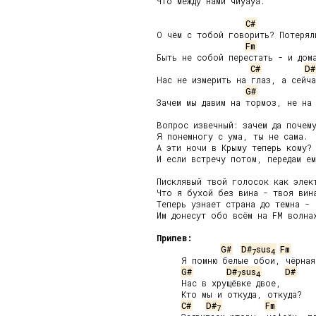
Что между нами чиуауа.

C#
О чём с тобой говорить? Потеряли
Fm
Быть не собой перестать - и дома
C#
D#
Нас не измерить на глаз, а сейча
G#
Зачем мы давим на тормоз, не на 
Вопрос извечный: зачем да почему
Я понемногу с ума, ты не сама.

А эти ночи в Крыму теперь кому?

И если встречу потом, передам ем
Писклявый твой голосок как элект
Что я бухой без вина - твоя вина
Теперь узнает страна до темна -

Им донесут обо всём на FM волнах
Припев:
G#
D#
sus
Fm
7
4
     Я помню белые обои, чёрная 
G#
D#
sus
D#
7
4
     Нас в хрущёвке двое,

     Кто мы и откуда, откуда?

C#
D#
Fm
7