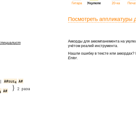
Гитара
Укулеле
20-ка
Печа
Посмотреть аппликатуры 
Аккорды для аккомпанемента на укул
 специалист
учётом реалий инструмента.
Нашли ошибку в тексте или аккордах
Enter
.
| 
A#sus
A#
4
}
2 раза
A#
4