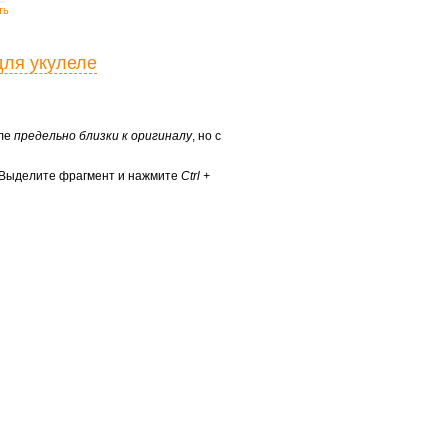
ть
для укулеле
еле
предельно близки к оригиналу
, но с
? Выделите фрагмент и нажмите
Ctrl +