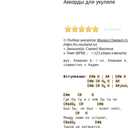
Аккорды для укулеле
10 голосов
© Подбор аккордов:
Михаил Очерет //
(https://ru.muzland.ru)
» Заказал(а): Сергей Фролков
± Темп (BPM): ♩ = 123 удара в минуту
муз. Хлывнюк А. / сл. Хлывнюк А.
совместно с Надин
Вступление:
D#m
H
 | 
A#
 | 
D#m
H
 
D#m
C#
H
H
 | 
A#
6
D#m
C#
H
H
 | 
A#
sus
6
7
D#m
C#
H
C#add
C#
D#m
9
Был бы, не был - знает небо,

C#
H
C#add
D#m
9
Тиной не затянется.
