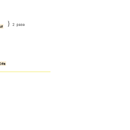
}
2 раза
A#
D#m