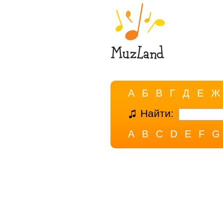
А
Б
В
Г
Д
Е
Ж
Найти:
A
B
C
D
E
F
G