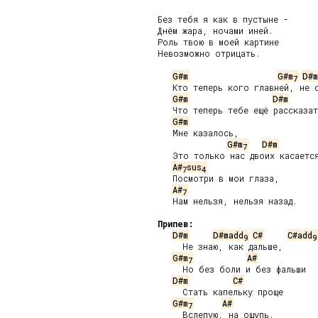
Без тебя я как в пустыне -

Днём жара, ночами иней.

Роль твою в моей картине

Невозможно отрицать.

G#m
G#m
D#m
7
   Кто теперь кого главней, не с
G#m
D#m
   Что теперь тебе ещё рассказат
G#m
   Мне казалось,

G#m
D#m
7
   Это только нас двоих касается
A#
sus
7
4
   Посмотри в мои глаза,

A#
7
   Нам нельзя, нельзя назад.

Припев:
D#m
D#madd
C#
C#add
9
9
     Не знаю, как дальше,

G#m
A#
7
     Но без боли и без фальши

D#m
C#
     Стать капельку проще

G#m
A#
7
     Вслепую, на ощупь.
