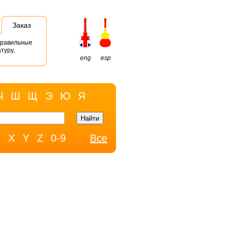
Заказ
правильные
туру,
eng
esp
Ч
Ш
Щ
Э
Ю
Я
W
X
Y
Z
0-9
Все