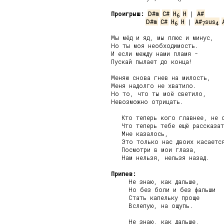
Проигрыш:
D#m
C#
H
H
 | 
A#
6
D#m
C#
H
H
 | 
A#
sus
6
7
4
Мы мёд и яд, мы плюс и минус,

Но ты моя необходимость.

И если между нами пламя -

Пускай пылает до конца!

Меняю снова гнев на милость,

Меня надолго не хватило.

Но то, что ты моё светило,

Невозможно отрицать.

   Кто теперь кого главнее, не с
   Что теперь тебе ещё рассказат
   Мне казалось,

   Это только нас двоих касается
   Посмотри в мои глаза,

   Нам нельзя, нельзя назад.

Припев:
     Не знаю, как дальше,

     Но без боли и без фальши

     Стать капельку проще

     Вслепую, на ощупь.

     Не знаю, как дальше,
