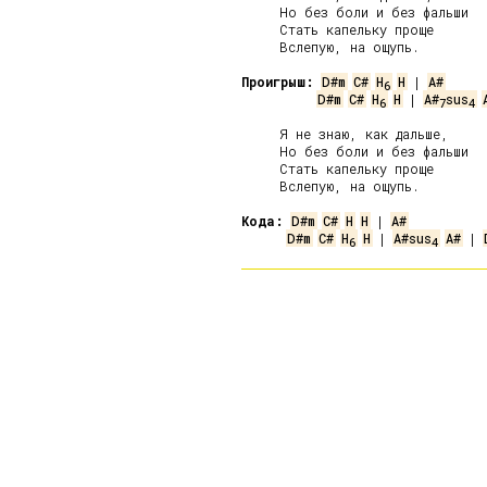
     Но без боли и без фальши

     Стать капельку проще

     Вслепую, на ощупь.

Проигрыш:
D#m
C#
H
H
 | 
A#
6
D#m
C#
H
H
 | 
A#
sus
6
7
4
     Я не знаю, как дальше,

     Но без боли и без фальши

     Стать капельку проще

     Вслепую, на ощупь.

Кода:
D#m
C#
H
H
 | 
A#
D#m
C#
H
H
 | 
A#sus
A#
 | 
6
4