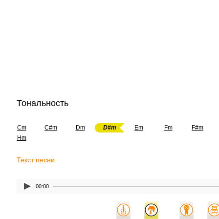
Тональность
Cm
C#m
Dm
D#m
Em
Fm
F#m
Hm
Текст песни
00:00