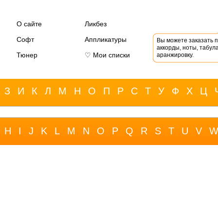
О сайте
Ликбез
Софт
Аппликатуры
Вы можете заказать 
аккорды, ноты, табула
Тюнер
♡ Мои списки
аранжировку.
З
И
К
Л
М
Н
О
П
Р
С
Т
У
Ф
Х
Ц
H
I
J
K
L
M
N
O
P
Q
R
S
T
U
V