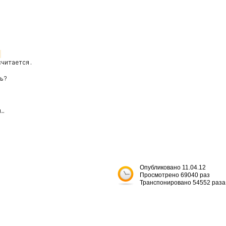
читается.

ь?

…

Опубликовано 11.04.12
Просмотрено 69040 раз
Транспонировано 54552 раза