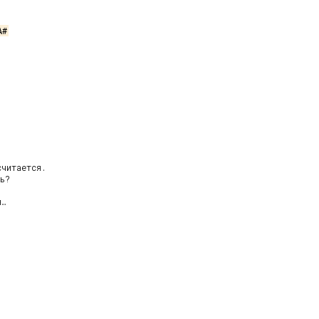
A#
читается.

ь?

…
