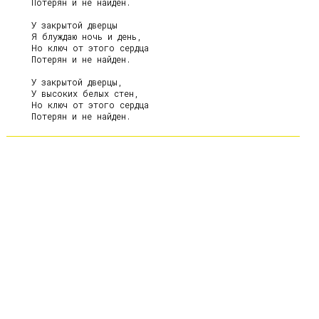
     Потерян и не найден.

     У закрытой дверцы

     Я блуждаю ночь и день,

     Но ключ от этого сердца

     Потерян и не найден.

     У закрытой дверцы,

     У высоких белых стен,

     Но ключ от этого сердца
