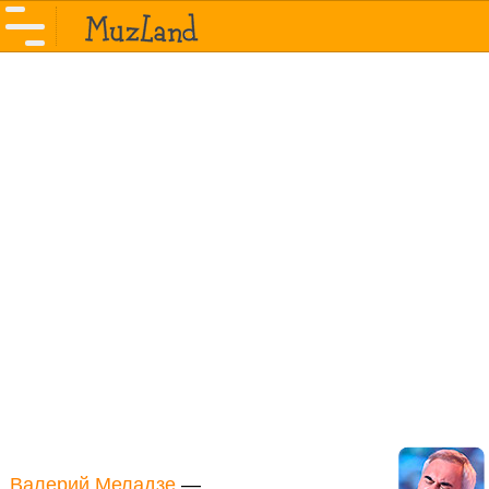
Валерий Меладзе
—