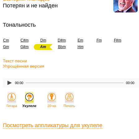
Потерян и не найден
Тональность
Cm
C#m
Dm
D#m
Em
Fm
F#m
Gm
G#m
Am
Bbm
Hm
Текст песни
Упрощённая версия
00:00
00:00
Гитара
Укулеле
20-ка
Печать
Посмотреть аппликатуры для укулеле