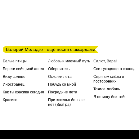
Валерий Меладзе - ещё песни с аккордами
Белые птицы
Любовь и млечный путь
Салют, Вера!
Береги себя, мой ангел
Обернитесь
Свет уходящего солнца
Вижу солнце
Осколки лета
Спрячем слёзы от
посторонних
Иностранец
Побудь со мной
Текила-любовь
Как ты красива сегодня
Посредине лета
Я не могу без тебя
Красиво
Притяженья больше
нет (ВиаГра)