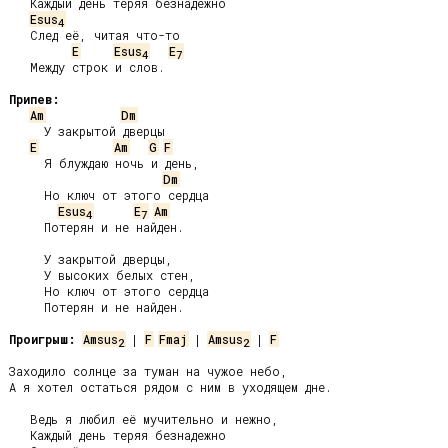
   Каждый день теряя безнадежно

Esus
4
   След её, читая что-то

E
Esus
E
4
7
   Между строк и слов.

Припев:
Am
Dm
     У закрытой дверцы

E
Am
G
F
     Я блуждаю ночь и день,

Dm
     Но ключ от этого сердца

Esus
E
Am
4
7
     Потерян и не найден.

     У закрытой дверцы,

     У высоких белых стен,

     Но ключ от этого сердца

     Потерян и не найден.

Проигрыш:
Amsus
 | 
F
Fmaj
 | 
Amsus
 | 
F
2
2
Заходило солнце за туман на чужое небо,

А я хотел остаться рядом с ним в уходящем дне.

   Ведь я любил её мучительно и нежно,

   Каждый день теряя безнадежно
