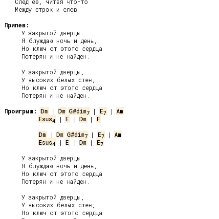
   След её, читая что-то

   Между строк и слов.

Припев:
     У закрытой дверцы

     Я блуждаю ночь и день,

     Но ключ от этого сердца

     Потерян и не найден.

     У закрытой дверцы,

     У высоких белых стен,

     Но ключ от этого сердца

     Потерян и не найден.

Проигрыш:
Dm
 | 
Dm
G#dim
 | 
E
 | 
Am
7
7
Esus
 | 
E
 | 
Dm
 | 
F
4
Dm
 | 
Dm
G#dim
 | 
E
 | 
Am
7
7
Esus
 | 
E
 | 
Dm
 | 
E
4
7
     У закрытой дверцы

     Я блуждаю ночь и день,

     Но ключ от этого сердца

     Потерян и не найден.

     У закрытой дверцы,

     У высоких белых стен,

     Но ключ от этого сердца
