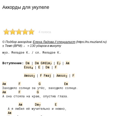
Аккорды для укулеле
4 голоса
© Подбор аккордов:
Елена Ладова // специалист
(https://ru.muzland.ru)
± Темп (BPM): ♩ = 130 ударов в минуту
муз. Меладзе К. / сл. Меладзе К.
Вступление:
Dm
 | 
Dm
G#dim
 | 
E
 | 
Am
7
7
Esus
 | 
E
 | 
Dm
 | 
F
4
Amsus
 | 
F
Fmaj
 | 
Amsus
 | 
F
2
2
Am
F
G
Em
Am
F
G
А она стояла на краю, опустив глаза.

Am
Dm
E
7
   А я любил её мучительно и нежно,

Am