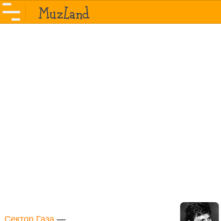
Сектор Газа
—