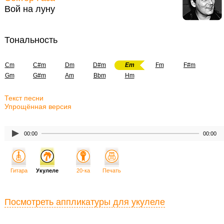
Вой на луну
Тональность
Cm
C#m
Dm
D#m
Em
Fm
F#m
Gm
G#m
Am
Bbm
Hm
Текст песни
Упрощённая версия
00:00
00:00
Гитара
Укулеле
20-ка
Печать
Посмотреть аппликатуры для укулеле