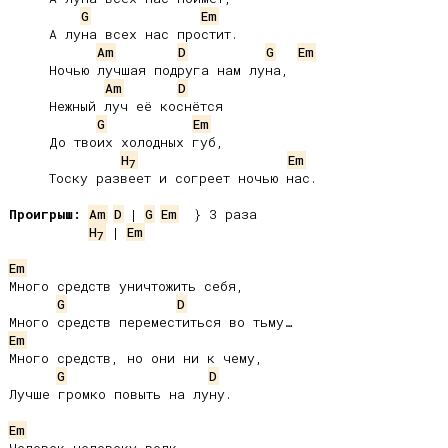
G
Em
     А луна всех нас простит.

Am
D
G
Em
     Ночью лучшая подруга нам луна,

Am
D
     Нежный луч её коснётся

G
Em
     До твоих холодных губ,

H
Em
7
     Тоску развеет и согреет ночью нас.

Проигрыш:
Am
D
 | 
G
Em
H
 | 
Em
7
Em
Много средств уничтожить себя,

G
D
Em
Много средств, но они ни к чему,

G
D
Лучше громко повыть на луну.

Em