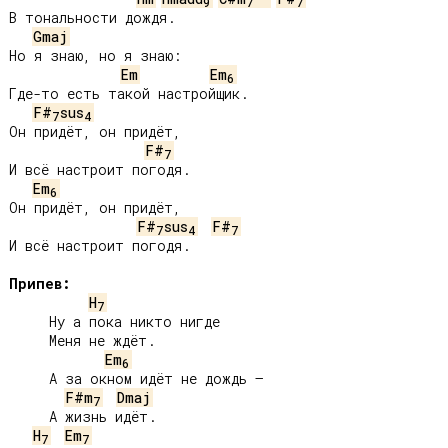
9
7
7
В тональности дождя.

Gmaj
Но я знаю, но я знаю:

Em
Em
6
Где-то есть такой настройщик.

F#
sus
7
4
Он придёт, он придёт,

F#
7
И всё настроит погодя.

Em
6
Он придёт, он придёт,

F#
sus
F#
7
4
7
И всё настроит погодя.

Припев:
H
7
     Ну а пока никто нигде

     Меня не ждёт.

Em
6
     А за окном идёт не дождь –

F#m
Dmaj
7
     А жизнь идёт.

H
Em
7
7