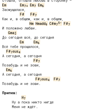
Em
Em
Em
Em
7+
7
6
Засмущалася,

F#
F#
7
Как и, в общем, как и, в общем,

5-
Hm
Hmadd
C#m
F#
9
7
7
И положено любви.

Gmaj
До сегодня всё, до сегодня

Em
Em
6
Всё тебе прощалося,

F#
sus
7
4
А сегодня, а сегодня

F#
7
Позабудь и не зови,

Em
6
А сегодня, а сегодня

F#
sus
F#
7
4
7
Позабудь и не зови.

Припев:
H
7
     Ну а пока никто нигде

     Меня не ждёт.
