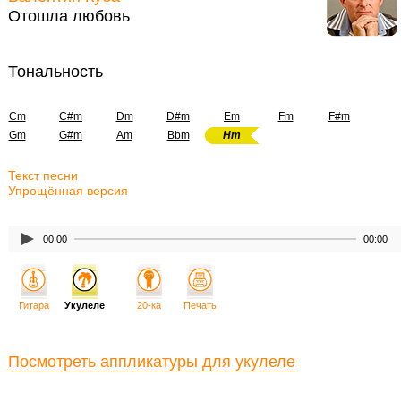
Отошла любовь
Тональность
Cm
C#m
Dm
D#m
Em
Fm
F#m
Gm
G#m
Am
Bbm
Hm
Текст песни
Упрощённая версия
00:00
00:00
Гитара
Укулеле
20-ка
Печать
Посмотреть аппликатуры для укулеле