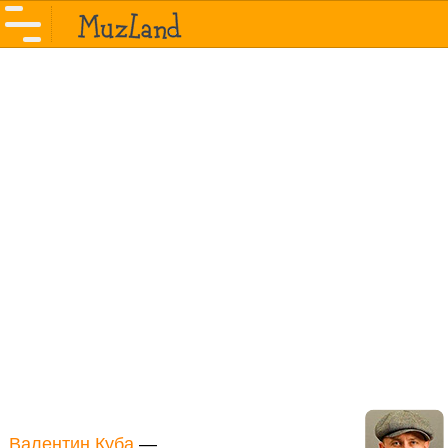
Валентин Куба
—