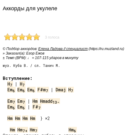
Аккорды для укулеле
3 голоса
© Подбор аккордов:
Елена Ладова // специалист
(https://ru.muzland.ru)
» Заказал(а): Егор Ежов
± Темп (BPM): ♩ = 107-115 ударов в минуту
муз. Куба В. / сл. Танич М.
Вступление:
H
 | 
H
7
7
Em
Em
Em
F#m
 | 
Dmaj
H
6
6
6
7
7
Em
Em
 | 
Hm
Hmadd
7
7
13-
Em
Em
 | 
F#
6
6
7
Hm
Hm
Hm
Hm
  } ×2

Hm
Hm
Hm
Hm
7+
7
6