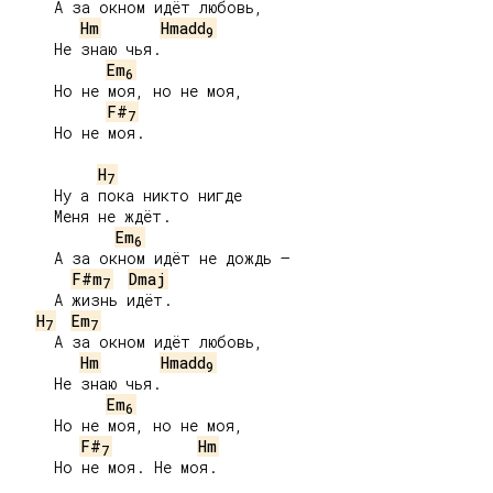
     А за окном идёт любовь,

Hm
Hmadd
9
     Не знаю чья.

Em
6
     Но не моя, но не моя,

F#
7
     Но не моя.

H
7
     Ну а пока никто нигде

     Меня не ждёт.

Em
6
     А за окном идёт не дождь –

F#m
Dmaj
7
     А жизнь идёт.

H
Em
7
7
     А за окном идёт любовь,

Hm
Hmadd
9
     Не знаю чья.

Em
6
     Но не моя, но не моя,

F#
Hm
7
     Но не моя. Не моя.
