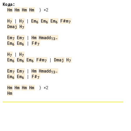
Кода:
Hm
Hm
Hm
Hm
  } ×2

H
 | 
H
 | 
Em
Em
Em
F#m
7
7
6
6
6
7
Dmaj
H
7
Em
Em
 | 
Hm
Hmadd
7
7
13-
Em
Em
 | 
F#
6
6
7
H
 | 
H
7
7
Em
Em
Em
F#m
 | 
Dmaj
H
6
6
6
7
7
Em
Em
 | 
Hm
Hmadd
7
7
13-
Em
Em
 | 
F#
6
6
7
Hm
Hm
Hm
Hm
Hm