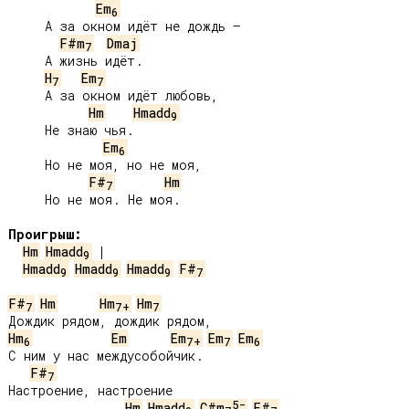
Em
6
     А за окном идёт не дождь –

F#m
Dmaj
7
     А жизнь идёт.

H
Em
7
7
     А за окном идёт любовь,

Hm
Hmadd
9
     Не знаю чья.

Em
6
     Но не моя, но не моя,

F#
Hm
7
     Но не моя. Не моя.

Проигрыш:
Hm
Hmadd
9
Hmadd
Hmadd
Hmadd
F#
9
9
9
7
F#
Hm
Hm
Hm
7
7+
7
Hm
Em
Em
Em
Em
6
7+
7
6
С ним у нас междусобойчик.

F#
7
Настроение, настроение

5-
Hm
Hmadd
C#m
F#