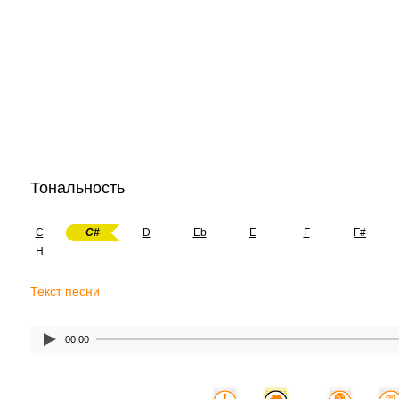
Тональность
C
C#
D
Eb
E
F
F#
H
Текст песни
00:00