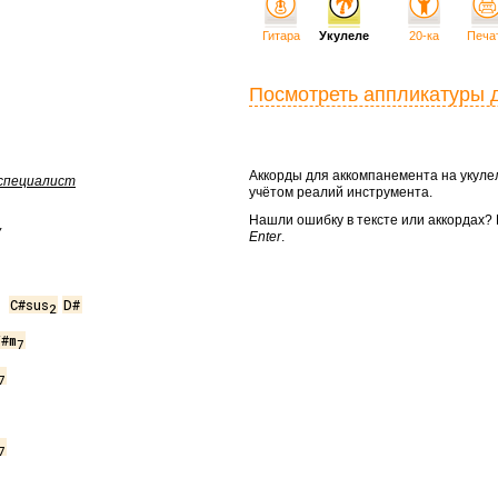
Гитара
Укулеле
20-ка
Печа
Посмотреть аппликатуры 
Аккорды для аккомпанемента на укул
 специалист
учётом реалий инструмента.
Нашли ошибку в тексте или аккордах
у
Enter
.
| 
C#sus
D#
2
F#m
7
7
7