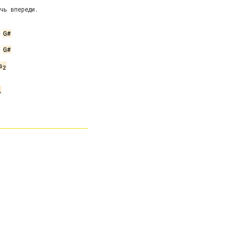
чь впереди.



G#
G#
s
2
6