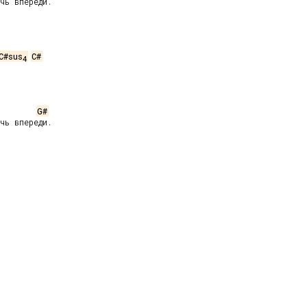
чь впереди.



C#sus
C#
4
G#
чь впереди.


