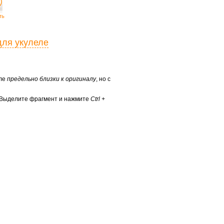
ть
для укулеле
еле
предельно близки к оригиналу
, но с
? Выделите фрагмент и нажмите
Ctrl +