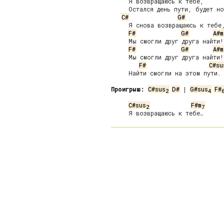
     Я возвращаюсь к тебе,

     Остался день пути, будет но
C#
G#
     Я снова возвращаюсь к тебе,
F#
G#
A#m
     Мы смогли друг друга найти!

F#
G#
A#m
     Мы смогли друг друга найти!

F#
C#su
     Найти смогли на этом пути.

Проигрыш:
C#sus
D#
 | 
G#sus
F#
2
4
C#sus
F#m
2
7