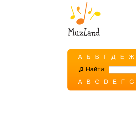
А
Б
В
Г
Д
Е
Ж
Найти:
A
B
C
D
E
F
G