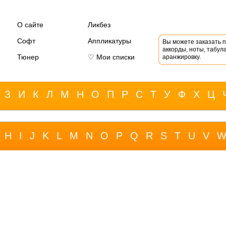
О сайте
Ликбез
Софт
Аппликатуры
Вы можете заказать 
аккорды, ноты, табула
Тюнер
♡ Мои списки
аранжировку.
З
И
К
Л
М
Н
О
П
Р
С
Т
У
Ф
Х
Ц
H
I
J
K
L
M
N
O
P
Q
R
S
T
U
V