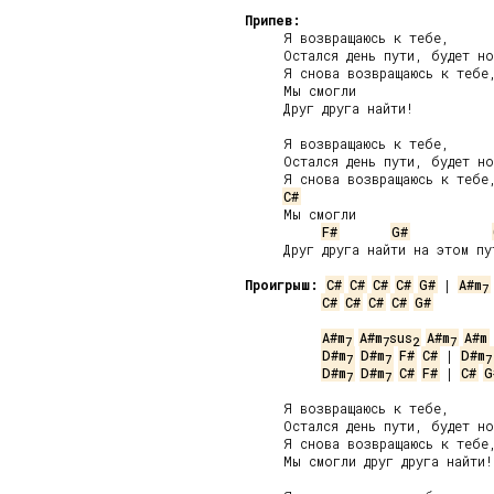
Припев:
     Я возвращаюсь к тебе,

     Остался день пути, будет но
     Я снова возвращаюсь к тебе,
     Мы смогли

     Друг друга найти!

     Я возвращаюсь к тебе,

     Остался день пути, будет но
     Я снова возвращаюсь к тебе,
C#
     Мы смогли

F#
G#
     Друг друга найти на этом пут
Проигрыш:
C#
C#
C#
C#
G#
 | 
A#m
7
C#
C#
C#
C#
G#
A#m
A#m
sus
A#m
A#m
7
7
2
7
D#m
D#m
F#
C#
 | 
D#m
7
7
7
D#m
D#m
C#
F#
 | 
C#
G
7
7
     Я возвращаюсь к тебе,

     Остался день пути, будет но
     Я снова возвращаюсь к тебе,
     Мы смогли друг друга найти!
