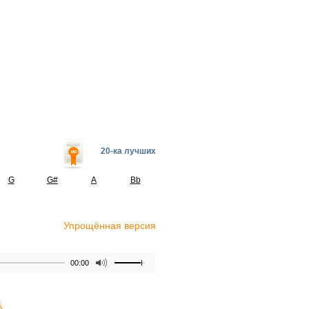
20-ка лучших
G
G#
A
Bb
Упрощённая версия
00:00