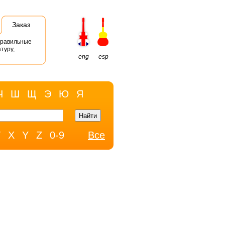
Заказ
правильные
туру,
eng
esp
Ч
Ш
Щ
Э
Ю
Я
W
X
Y
Z
0-9
Все