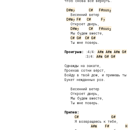
Чтоб снова всё вернуть.

D#m
C#
F#sus
7
2
   Весенний ветер

D#m
F#
C#
F
7
7
   Откроет дверь,

D#m
C#
F#sus
7
2
   Мы будем вместе,

C#
G#
C#
G#
   Ты мне поверь.

Проигрыш:
 :4/4: 
A#m
A#m
A#m
G#
 :3/4: 
A#m
G#
G#
Однажды на закате,

Проехав сотни вёрст,

Войду в твой дом, и примешь ты

Букет нежданных роз.

   Весенний ветер

   Откроет дверь,

   Мы будем вместе,

   Ты мне поверь.

Припев:
C#
G#
     Я возвращаюсь к тебе,

A#m
F#
H