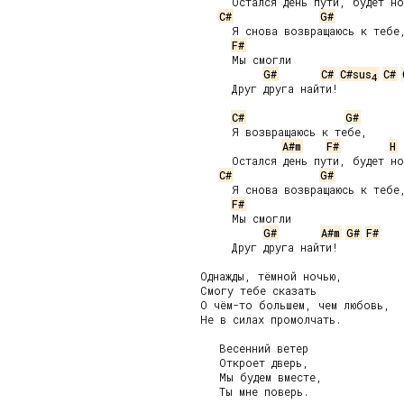
     Остался день пути, будет но
C#
G#
     Я снова возвращаюсь к тебе,
F#
     Мы смогли

G#
C#
C#sus
C#
4
     Друг друга найти!

C#
G#
     Я возвращаюсь к тебе,

A#m
F#
H
     Остался день пути, будет но
C#
G#
     Я снова возвращаюсь к тебе,
F#
     Мы смогли

G#
A#m
G#
F#
     Друг друга найти!

Однажды, тёмной ночью,

Смогу тебе сказать

О чём-то большем, чем любовь,

Не в силах промолчать.

   Весенний ветер

   Откроет дверь,

   Мы будем вместе,

   Ты мне поверь.
