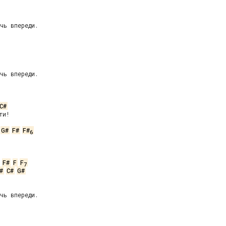
чь впереди.



чь впереди.



C#
и!

G#
F#
F#
6
F#
F
F
7
#
C#
G#
чь впереди.


