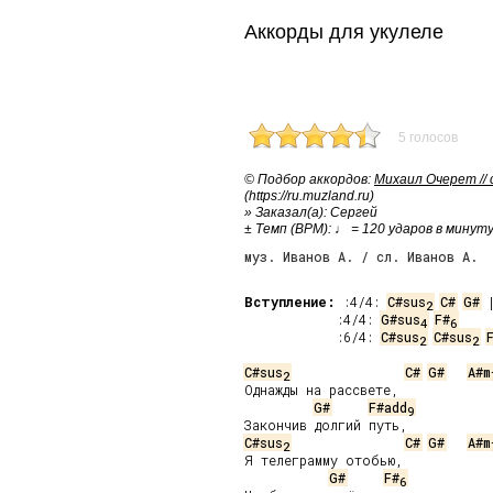
Аккорды для укулеле
5 голосов
© Подбор аккордов:
Михаил Очерет //
(https://ru.muzland.ru)
» Заказал(а): Сергей
± Темп (BPM): ♩ = 120 ударов в минут
муз. Иванов А. / сл. Иванов А.
Вступление:
 :4/4: 
C#sus
C#
G#
 
2
 :4/4: 
G#sus
F#
4
6
 :6/4: 
C#sus
C#sus
2
2
C#sus
C#
G#
A#m
2
Однажды на рассвете,

G#
F#add
9
C#sus
C#
G#
A#m
2
Я телеграмму отобью,

G#
F#
6