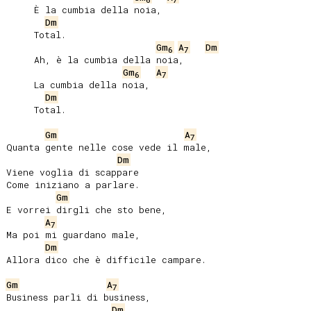
     È la cumbia della noia,

Dm
     Total.

Gm
A
Dm
6
7
     Ah, è la cumbia della noia,

Gm
A
6
7
     La cumbia della noia,

Dm
     Total.

Gm
A
7
Quanta gente nelle cose vede il male,

Dm
Viene voglia di scappare

Come iniziano a parlare.

Gm
E vorrei dirgli che sto bene,

A
7
Ma poi mi guardano male,

Dm
Allora dico che è difficile campare.

Gm
A
7
Business parli di business,

Dm