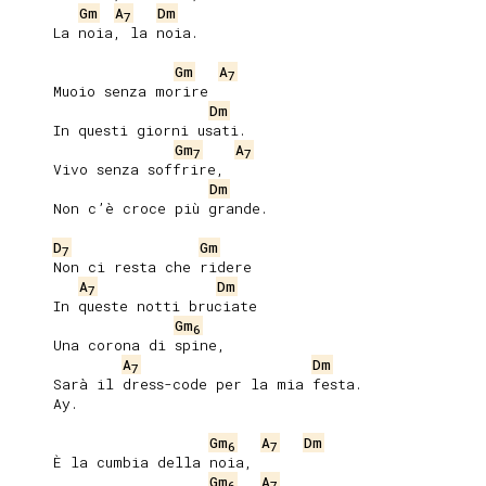
Gm
A
Dm
7
     La noia, la noia.

Gm
A
7
     Muoio senza morire

Dm
     In questi giorni usati.

Gm
A
7
7
     Vivo senza soffrire,

Dm
     Non c’è croce più grande.

D
Gm
7
     Non ci resta che ridere

A
Dm
7
     In queste notti bruciate

Gm
6
     Una corona di spine,

A
Dm
7
     Sarà il dress-code per la mia festa.

     Ay.

Gm
A
Dm
6
7
     È la cumbia della noia,

Gm
A
6
7