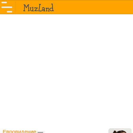
Евровидение
—