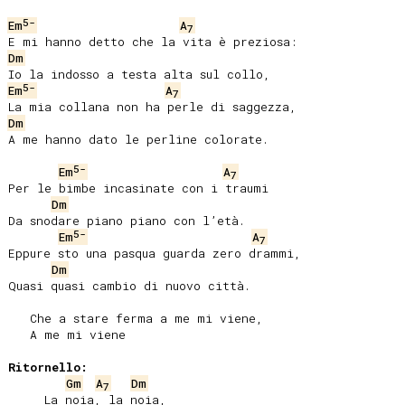
5-
Em
A
7
Dm
5-
Em
A
7
Dm
A me hanno dato le perline colorate.

5-
Em
A
7
Per le bimbe incasinate con i traumi

Dm
Da snodare piano piano con l’età.

5-
Em
A
7
Eppure sto una pasqua guarda zero drammi,

Dm
Quasi quasi cambio di nuovo città.

   Che a stare ferma a me mi viene,

   A me mi viene

Ritornello:
Gm
A
Dm
7
     La noia, la noia,
