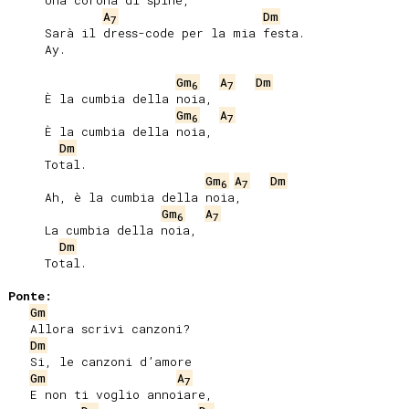
     Una corona di spine,

A
Dm
7
     Sarà il dress-code per la mia festa.

     Ay.

Gm
A
Dm
6
7
     È la cumbia della noia,

Gm
A
6
7
     È la cumbia della noia,

Dm
     Total.

Gm
A
Dm
6
7
     Ah, è la cumbia della noia,

Gm
A
6
7
     La cumbia della noia,

Dm
     Total.

Ponte:
Gm
   Allora scrivi canzoni?

Dm
   Si, le canzoni d’amore

Gm
A
7
   E non ti voglio annoiare,
