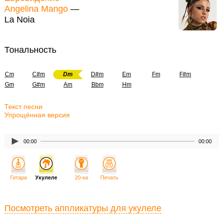
Angelina Mango
—
La Noia
Тональность
Cm
C#m
Dm
D#m
Em
Fm
F#m
Gm
G#m
Am
Bbm
Hm
Текст песни
Упрощённая версия
00:00
00:00
Гитара
Укулеле
20-ка
Печать
Посмотреть аппликатуры для укулеле