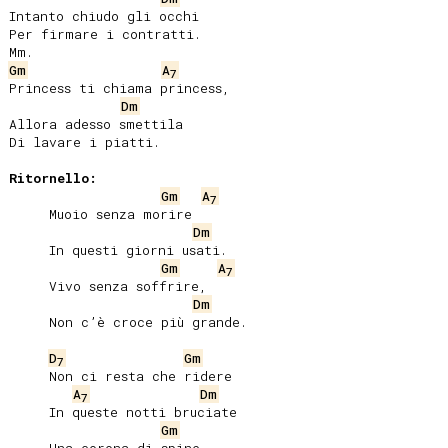
Intanto chiudo gli occhi

Per firmare i contratti.

Gm
A
7
Princess ti chiama princess,

Dm
Allora adesso smettila

Di lavare i piatti.

Ritornello:
Gm
A
7
     Muoio senza morire

Dm
     In questi giorni usati.

Gm
A
7
     Vivo senza soffrire,

Dm
     Non c’è croce più grande.

D
Gm
7
     Non ci resta che ridere

A
Dm
7
     In queste notti bruciate

Gm