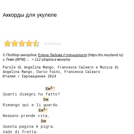
Аккорды для укулеле
6 голосов
© Подбор аккордов:
Елена Ладова // специалист
(https://ru.muzland.ru)
± Темп (BPM): ♩ = 112 ударов в минуту
Parole di Angelina Mango, Francesca Calearo e Musica di
Angelina Mango, Dario Faini, Francesca Calearo
Италия / Евровидение 2024
5-
Em
Quanti disegni ho fatto?

Dm
Rimango qui e li guardo.

5-
Em
Nessuno prende vita,

Dm
Questa pagina è pigra,

Vado di fretta.
