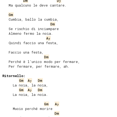
Dm
D
7
   Ma qualcuno le deve cantare.

Gm
   Cumbia, ballo la cumbia,

Dm
   Se rischio di inciampare

   Almeno fermo la noia.

A
7
   Quindi faccio una festa,

   Faccio una festa,

Dm
   Perché è l’unico modo per fermare,

   Per fermare, per fermare, ah.

Ritornello:
Gm
A
Dm
7
     La noia, la noia,

Gm
A
Dm
7
     La noia, la noia.

Gm
A
7
     Muoio perché morire

Dm