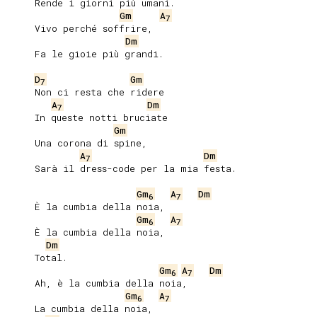
     Rende i giorni più umani.

Gm
A
7
     Vivo perché soffrire,

Dm
     Fa le gioie più grandi.

D
Gm
7
     Non ci resta che ridere

A
Dm
7
     In queste notti bruciate

Gm
     Una corona di spine,

A
Dm
7
     Sarà il dress-code per la mia festa.

Gm
A
Dm
6
7
     È la cumbia della noia,

Gm
A
6
7
     È la cumbia della noia,

Dm
     Total.

Gm
A
Dm
6
7
     Ah, è la cumbia della noia,

Gm
A
6
7
     La cumbia della noia,
