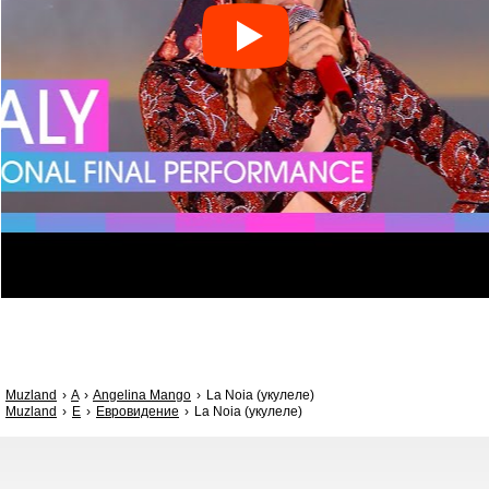
Muzland
A
Angelina Mango
La Noia (укулеле)
Muzland
Е
Евровидение
La Noia (укулеле)