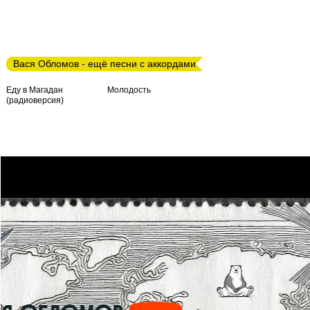
Вася Обломов - ещё песни с аккордами
Еду в Магадан
Молодость
(радиоверсия)