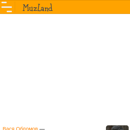
Вася Обломов
—