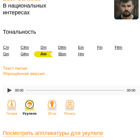
В национальных
интересах
Тональность
Cm
C#m
Dm
D#m
Em
Fm
F#m
Gm
G#m
Am
Bbm
Hm
Текст песни
Упрощённая версия
00:00
00:00
Гитара
Укулеле
20-ка
Печать
Посмотреть аппликатуры для укулеле