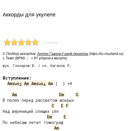
Аккорды для укулеле
4 голоса
© Подбор аккордов:
Антон Гавзов // шеф проекта
(https://ru.muzland.ru)
± Темп (BPM): ♩ = 87 ударов в минуту
муз. Гончаров В. / сл. Каганов Л.
Вступление:
Amsus
Am
Amsus
Am
 |  } ×4

2
4
Am
Dm
G
В полях перед рассветом мокрых

C
E
F
Над вереницей спящих сёл

Dm
E
По небесам летит томограф

Am