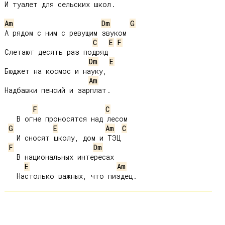
И туалет для сельских школ.

Am
Dm
G
А рядом с ним с ревущим звуком

C
E
F
Слетают десять раз подряд

Dm
E
Бюджет на космос и науку,

Am
Надбавки пенсий и зарплат.

F
C
   В огне проносятся над лесом

G
E
Am
C
   И сносят школу, дом и ТЭЦ

F
Dm
   В национальных интересах

E
Am