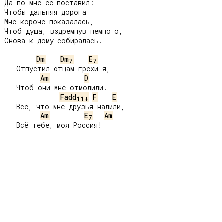
Да по мне её поставил:

Чтобы дальняя дорога

Мне короче показалась,

Чтоб душа, вздремнув немного,

Снова к дому собиралась.

Dm
Dm
E
7
7
   Отпустил отцам грехи я,

Am
D
   Чтоб они мне отмолили.

Fadd
F
E
11+
   Всё, что мне друзья налили,

Am
E
Am
7