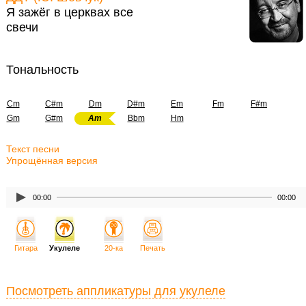
Я зажёг в церквах все
свечи
Тональность
Cm
C#m
Dm
D#m
Em
Fm
F#m
Gm
G#m
Am
Bbm
Hm
Текст песни
Упрощённая версия
00:00
00:00
Гитара
Укулеле
20-ка
Печать
Посмотреть аппликатуры для укулеле