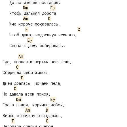
   Да по мне её поставил:

Dm
E
7
   Чтобы дальняя дорога

Am
D
   Мне короче показалась,

F
C
   Чтоб душа, вздремнув немного,

E
7
   Снова к дому собиралась.

Am
Где, порвав к чертям всё тело,

C
Сберегла себя живою,

F
Днём дралась, ночами пела,

C
Не давала всем покоя,

Dm
E
7
Грела льдом, кормила небом,

Am
D
Жизнь с овчину отрыдалась,

F
C
Целовала спелым снегом
