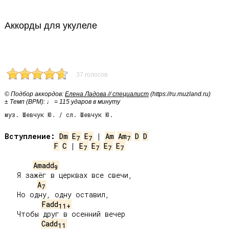
Аккорды для укулеле
37 голосов
© Подбор аккордов:
Елена Ладова // специалист
(https://ru.muzland.ru)
± Темп (BPM): ♩ = 115 ударов в минуту
муз. Шевчук Ю. / сл. Шевчук Ю.
Вступление:
Dm
E
E
 | 
Am
Am
D
D
7
7
7
F
C
 | 
E
E
E
E
7
7
7
7
Amadd
9
   Я зажёг в церквах все свечи,

A
7
   Но одну, одну оставил,

Fadd
11+
   Чтобы друг в осенний вечер

Cadd
11