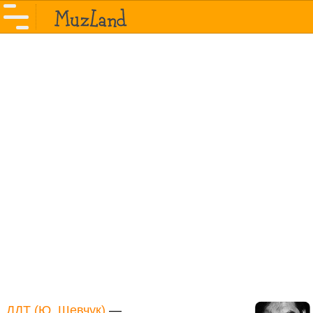
ДДТ (Ю. Шевчук)
—