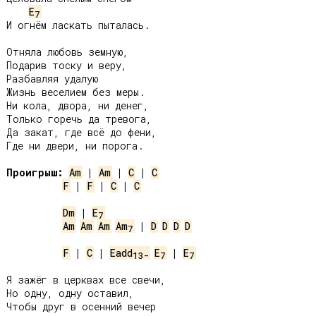
E
7
И огнём ласкать пыталась.

Отняла любовь земную,

Подарив тоску и веру,

Разбавляя удалую

Жизнь веселием без меры.

Ни кола, двора, ни денег,

Только горечь да тревога,

Да закат, где всё до фени,

Где ни двери, ни порога.

Проигрыш:
Am
 | 
Am
 | 
C
 | 
C
F
 | 
F
 | 
C
 | 
C
Dm
 | 
E
7
Am
Am
Am
Am
 | 
D
D
D
D
7
F
 | 
C
 | 
Eadd
E
 | 
E
13-
7
7
Я зажёг в церквах все свечи,

Но одну, одну оставил,

Чтобы друг в осенний вечер
