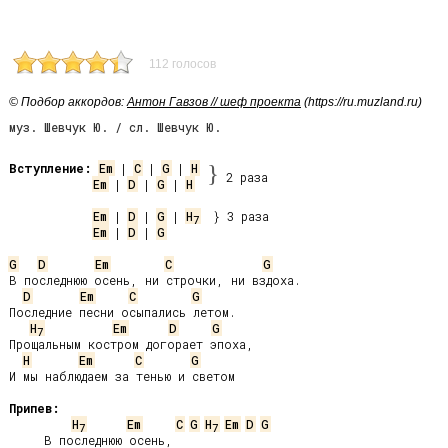
112 голосов
© Подбор аккордов:
Антон Гавзов // шеф проекта
(https://ru.muzland.ru)
муз. Шевчук Ю. / сл. Шевчук Ю.
Вступление:
Em
 | 
C
 | 
G
 | 
H
}
2 раза
Em
 | 
D
 | 
G
 | 
H
Em
 | 
D
 | 
G
 | 
H
7
Em
 | 
D
 | 
G
G
D
Em
C
G
В последнюю осень, ни строчки, ни вздоха.

D
Em
C
G
Последние песни осыпались летом.

H
Em
D
G
7
Прощальным костром догорает эпоха,

H
Em
C
G
И мы наблюдаем за тенью и светом

Припев:
H
Em
C
G
H
Em
D
G
7
7
     В последнюю осень,
