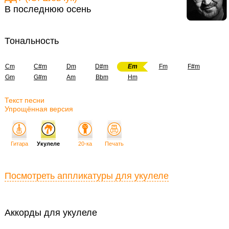
В последнюю осень
Тональность
Cm
C#m
Dm
D#m
Em
Fm
F#m
Gm
G#m
Am
Bbm
Hm
Текст песни
Упрощённая версия
Гитара
Укулеле
20-ка
Печать
Посмотреть аппликатуры для укулеле
Аккорды для укулеле