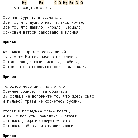
H
Em
C
G
H
Em
D
G
7
7
     В последнюю осень.

Осенняя буря шутя разметала

Все то, что душило нас пыльною ночью,

Все то, что давило, играло, мерцало,

Осиновым ветром разорвано в клочья.

Припев
Ах, Александр Сергеевич милый,

Ну что же Вы нам ничего не сказали

О том, как держали, искали, любили,

О том, что в последнюю осень вы знали.

Припев
Голодное море шипя поглотило

Осеннее солнце, и за облаками

Вы больше не вспомните то, что здесь было,

И пыльной травы не коснетесь руками.

Уходят в последнюю осень поэты,

И их не вернуть, заколочены ставни.

Остались дожди и замерзшее лето.

Осталась любовь, и ожившие камни.

Припев