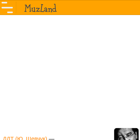
ДДТ (Ю. Шевчук)
—