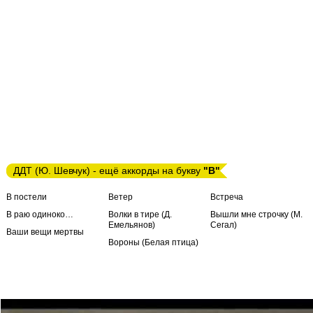
ДДТ (Ю. Шевчук) - ещё аккорды на букву
"В"
В постели
Ветер
Встреча
В раю одиноко…
Волки в тире (Д.
Вышли мне строчку (М.
Емельянов)
Сегал)
Ваши вещи мертвы
Вороны (Белая птица)