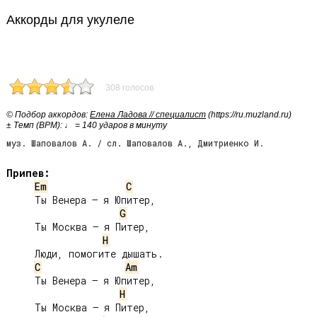
Аккорды для укулеле
308 голосов
© Подбор аккордов:
Елена Ладова // специалист
(https://ru.muzland.ru)
± Темп (BPM): ♩ = 140 ударов в минуту
муз. Шаповалов А. / сл. Шаповалов А., Дмитриенко И.
Припев:
Em
C
     Ты Венера – я Юпитер,

G
     Ты Москва – я Питер,

H
     Люди, помогите дышать.

C
Am
     Ты Венера – я Юпитер,

H
     Ты Москва – я Питер,
