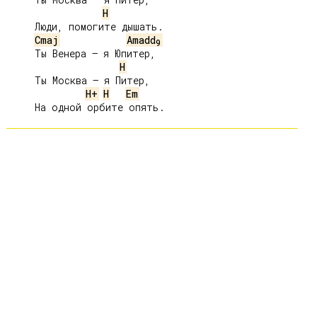
H
     Люди, помогите дышать.

Cmaj
Amadd
9
     Ты Венера – я Юпитер,

H
     Ты Москва – я Питер,

H+
H
Em