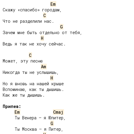
Em
Скажу «спасибо» городам,

C
Что не разделили нас.

G
Зачем мне быть отдельно от тебя,

H
Ведь я так не хочу сейчас.

C
Может, эту песню

Am
Никогда ты не услышишь,

H
Но я вновь на нашей крыше

Вспоминаю, как ты дышишь. 

Как же ты дышишь.

Припев:
Em
Cmaj
     Ты Венера – я Юпитер,

G
     Ты Москва – я Питер,
