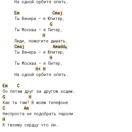
     На одной орбите опять.

Em
Cmaj
     Ты Венера – я Юпитер,

G
     Ты Москва – я Питер,

H
     Люди, помогите дышать.

Cmaj
Amadd
9
     Ты Венера – я Юпитер,

H
     Ты Москва – я Питер,

H+
H
     На одной орбите опять.

Em
C
G
H
C
Am
H
К твоему сердцу что ли.
