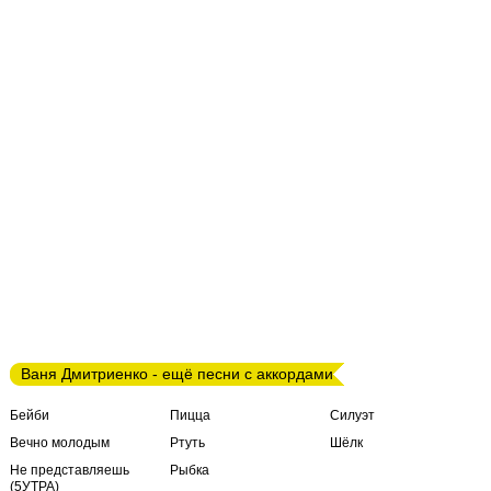
Ваня Дмитриенко - ещё песни с аккордами
Бейби
Пицца
Силуэт
Вечно молодым
Ртуть
Шёлк
Не представляешь
Рыбка
(5УТРА)