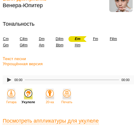
Венера-Юпитер
Тональность
Cm
C#m
Dm
D#m
Em
Fm
F#m
Gm
G#m
Am
Bbm
Hm
Текст песни
Упрощённая версия
00:00
00:00
Гитара
Укулеле
20-ка
Печать
Посмотреть аппликатуры для укулеле