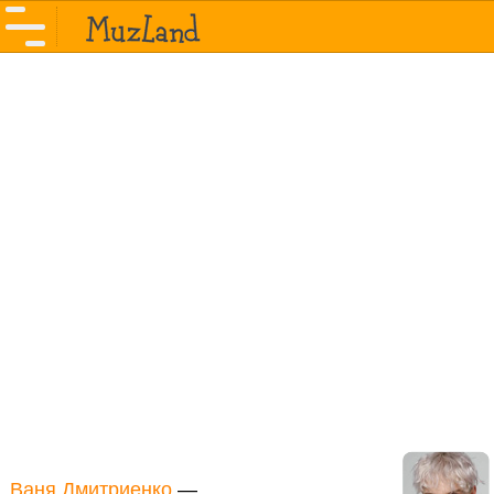
Ваня Дмитриенко
—