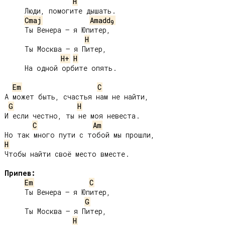
H
     Люди, помогите дышать.

Cmaj
Amadd
9
     Ты Венера – я Юпитер,

H
     Ты Москва – я Питер,

H+
H
     На одной орбите опять.

Em
C
А может быть, счастья нам не найти,

G
H
И если честно, ты не моя невеста.

C
Am
H
Чтобы найти своё место вместе.

Припев:
Em
C
     Ты Венера – я Юпитер,

G
     Ты Москва – я Питер,

H