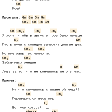
Gm
     Моей.

Проигрыш:
Gm
Gm
Gm
Gm
Gm
Gm
Gm
Gm
7+
Gm
Gm
Gm
Gm
Cm
7+
7
6
7
Я хочу, чтобы в августе гроз было меньше,

D
Gm
7
Пусть лучи с солнцем вычертят долгие дни.

Gm
Gm
7+
7
Gm
Cm
6
7
Забывчивых женщин

D
D
Gm
7
Лишь за то, что не кончилось лето у них.

Припев:
Cm
D
7
7
     Ну что случилось с планетой людей?

Gm
Cm
7
     Перевернулся весь мир.

F
7
     Вот уже который год

Bbmaj
Eb