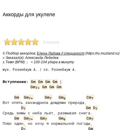
Аккорды для укулеле
5 голосов
© Подбор аккордов:
Елена Ладова // специалист
(https://ru.muzland.ru)
» Заказал(а): Александр Лебедев
± Темп (BPM): ♩ = 100-104 удара в минуту
муз. Розенбаум А. / сл. Розенбаум А.
Вступление:
Gm
Gm
Gm
Gm
Gm
Gm
Gm
Gm
7+
Gm
Gm
Gm
Gm
Cm
7+
7
6
7
Вот опять захандрила дождями природа,

D
Gm
D
7
7
Средь зимы с неба льёт, размывая снега.

Gm
Gm
Gm
Gm
Cm
7+
7
6
7
Плюс один, но хочу я нормальной погоды,

D
Gm
7