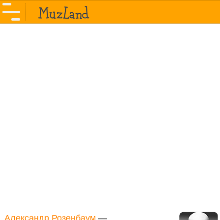
Александр Розенбаум
—