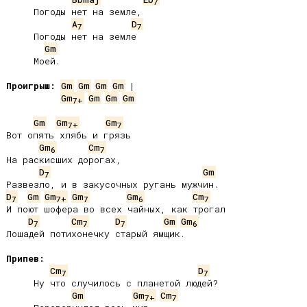
7
     Погоды нет на земле,

A
D
7
7
     Погоды нет на земле

Gm
     Моей.

Проигрыш:
Gm
Gm
Gm
Gm
Gm
Gm
Gm
Gm
7+
Gm
Gm
Gm
7+
7
Вот опять хлябь и грязь

Gm
Cm
6
7
На раскисших дорогах,

D
Gm
7
D
Gm
Gm
Gm
Gm
Cm
7
7+
7
6
7
И поют шофера во всех чайных, как трогал

D
Cm
D
Gm
Gm
7
7
7
6
Лошадей потихонечку старый ямщик.

Припев:
Cm
D
7
7
     Ну что случилось с планетой людей?

Gm
Gm
Cm
7+
7