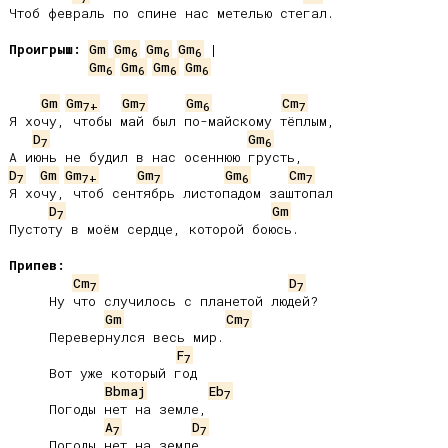
Чтоб февраль по спине нас метелью стегал.

Проигрыш:
Gm
Gm
Gm
Gm
6
6
6
Gm
Gm
Gm
Gm
6
6
6
6
Gm
Gm
Gm
Gm
Cm
7+
7
6
7
Я хочу, чтобы май был по-майскому тёплым,

D
Gm
7
6
D
Gm
Gm
Gm
Gm
Cm
7
7+
7
6
7
Я хочу, чтоб сентябрь листопадом заштопал

D
Gm
7
Пустоту в моём сердце, которой боюсь.

Припев:
Cm
D
7
7
     Ну что случилось с планетой людей?

Gm
Cm
7
     Перевернулся весь мир.

F
7
     Вот уже который год

Bbmaj
Eb
7
     Погоды нет на земле,

A
D
7
7
     Погоды нет на земле
