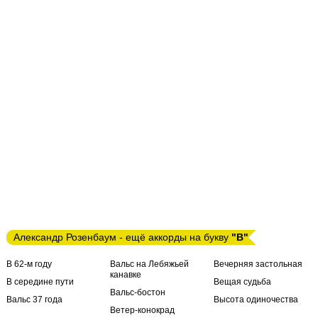
Александр Розенбаум - ещё аккорды на букву
"В"
В 62-м году
Вальс на Лебяжьей
Вечерняя застольная
канавке
В середине пути
Вещая судьба
Вальс-бостон
Вальс 37 года
Высота одиночества
Ветер-конокрад