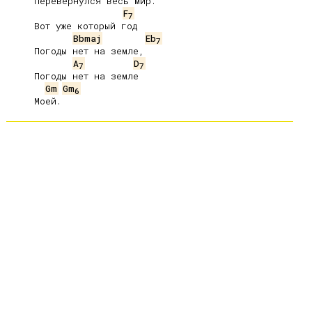
     Перевернулся весь мир.

F
7
     Вот уже который год

Bbmaj
Eb
7
     Погоды нет на земле,

A
D
7
7
     Погоды нет на земле

Gm
Gm
6