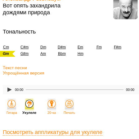
Вот опять захандрила
дождями природа
Тональность
Cm
C#m
Dm
D#m
Em
Fm
F#m
Gm
G#m
Am
Bbm
Hm
Текст песни
Упрощённая версия
00:00
00:00
Гитара
Укулеле
20-ка
Печать
Посмотреть аппликатуры для укулеле