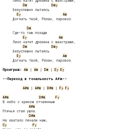
     Лихо катит дрезина с маэстрами,

Dm
Dm
7
     Безуспешно пытаясь

E
Am
7
     Догнать твой, Резан, паровоз.

Dm
     Где-то там позади

E
Am
7
     Лихо катит дрезина с маэстрами,

Dm
Dm
7
     Безуспешно пытаясь

E
Am
7
     Догнать твой, Резан, паровоз.

Проигрыш:
Am
 | 
Am
 | 
Dm
 | 
E
E
7
7
--Переход в тональность A#m--
A#m
 | 
A#m
 | 
D#m
 | 
F
F
7
7
A#m
D#m
F
7
В небо с криком отчаянным

A#m
Птичья стая ушла.

D#m
C
F
7
7