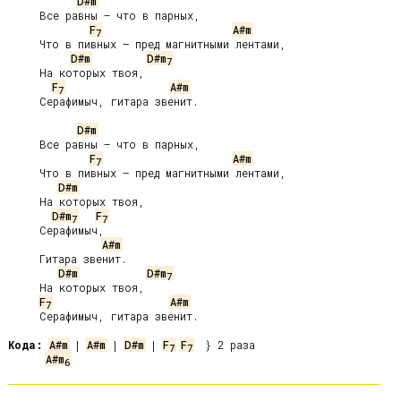
D#m
     Все равны — что в парных,

F
A#m
7
     Что в пивных — пред магнитными лентами,

D#m
D#m
7
     На которых твоя,

F
A#m
7
     Серафимыч, гитара звенит.

D#m
     Все равны — что в парных,

F
A#m
7
     Что в пивных — пред магнитными лентами,

D#m
     На которых твоя,

D#m
F
7
7
     Серафимыч,

A#m
     Гитара звенит.

D#m
D#m
7
     На которых твоя,

F
A#m
7
     Серафимыч, гитара звенит.

Кода:
A#m
 | 
A#m
 | 
D#m
 | 
F
F
7
7
A#m
6