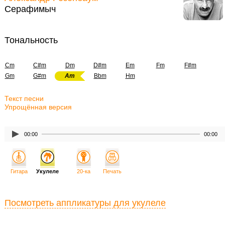
Серафимыч
Тональность
Cm
C#m
Dm
D#m
Em
Fm
F#m
Gm
G#m
Am
Bbm
Hm
Текст песни
Упрощённая версия
00:00
00:00
Гитара
Укулеле
20-ка
Печать
Посмотреть аппликатуры для укулеле