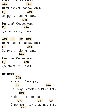
A#m
D#m
F
A#m
7
Загрустил Ленинград…

D#m
F
A#m
7
До свидания, брат.

A#m
F+
C#
D#m
F
A#m
7
Загрустил Ленинград…

D#m
F
A#m
7
До свидания, брат.

Припев:
D#m
     Угорают банкиры,

F
A#m
7
     По киру целуясь с клиентами,

D#m
     И братва за слова

G#
G#
C#
6
7
     Отвечает, как в лучшие дни.
