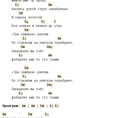
     Жемчугами ты сыпал,

E
Am
7
     Касаясь рукой струн серебряных,

Dm
     И карась золотой

G
G
C
6
7
     Всё клевал и клевал до утра.

Dm
     «Три семёрки» разлив

E
Am
7
     По стаканам на невском поребрике,

Dm
Dm
7
     Закрывали мы счёт,

E
Am
7
     Добавляя ещё по сто грамм.

Dm
     «Три семёрки» разлив

E
Am
7
     По стаканам на невском поребрике,

Dm
Dm
7
     Закрывали мы счёт,

E
Am
7
     Добавляя ещё по сто грамм.

Проигрыш:
Am
 | 
Am
 | 
Dm
 | 
E
E
7
7
Am
Dm
E
7