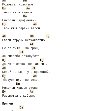
Am
Dm
E
Am
7
Лезли мы в эшелон.

Dm
E
Am
7
Твой был первый вагон.

Am
Dm
E
7
Рвали струны безжалостно

Am
Не за тыщи — за грош,

Dm
H
E
7
7
Am
Dm
E
Am
7
«Парус» плыл по реке.

Dm
E
Am
7
Расцветал в кабаке.

Припев:
Dm