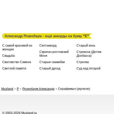
Александр Розенбаум - ещё аккорды на букву
"С"
С самой красивой из
Септаккорд
Старый конь
женщин
Скрипач ростовский
Стрекоза (Детям
Свадьба
Моня
Донбасса)
Сватовство Сэмена
Старые скамейки
Стрелка
Светлой памяти
Старый дрозд
Суд над гитарой
Muzland
Р
Розенбаум Александр
Серафимыч (укулеле)
© 2003-2026 Muzland.ru