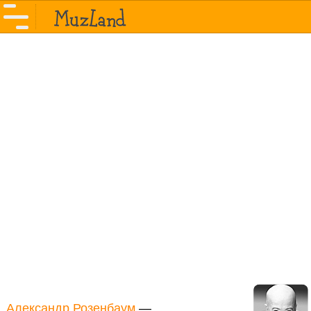
Александр Розенбаум
—