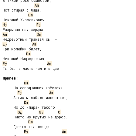
В тихой роще осиновой,

Am
Пот стирая с лица,

Dm
H
E
7
7
Am
Dm
E
Am
7
Три копейки билет,

Dm
E
Am
7
Ты был в масть нам и в цвет.

Припев:
Dm
     На сегодняшних «вёслах»

E
Am
7
     Артисты лабают известные,

Dm
     Но до «пара» такого

G
G
C
6
7
     Никто из крутых не дорос.

Dm
     Где-то там позади

E
Am
7