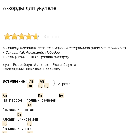
Аккорды для укулеле
9 голосов
© Подбор аккордов:
Михаил Очерет // специалист
(https://ru.muzland.ru)
» Заказал(а): Александр Лебедев
± Темп (BPM): ♩ = 111 ударов в минуту
муз. Розенбаум А. / сл. Розенбаум А.
Посвящение Николаю Резанову
Вступление:
Am
 | 
Am
}
2 раза
Dm
 | 
E
E
7
7
Am
Dm
E
7
На перрон, полный семечек,

Am
Подавали состав,

Dm
H
E
7
7