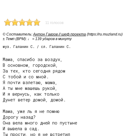
11 голосов
© Cоставитель:
Антон Гавзов // шеф проекта
(https://ru.muzland.ru)
± Темп (BPM): ♩ = 139 ударов в минуту
муз. Галанин С. / сл. Галанин С.
Мама, спасибо за воздух,

В основном, городской,

За тех, кто сегодня рядом

С тобой и со мной.

Я почти взлетаю, мама,

А ты мне машешь рукой,

И я вернусь, как только

Дунет ветер домой, домой.

Мама, уже ль я не помню

Дорогу назад?

Она вела много дней по пустыне

И вывела в сад.

Ты прости, но я не встретил
