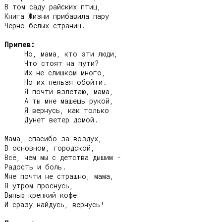
В том саду райских птиц,

Книга Жизни прибавила пару

Чёрно-белых страниц.

Припев:
     Но, мама, кто эти люди,

     Что стоят на пути?

     Их не слишком много,

     Но их нельзя обойти.

     Я почти взлетаю, мама,

     А ты мне машешь рукой,

     Я вернусь, как только

     Дунет ветер домой.

Мама, спасибо за воздух,

В основном, городской,

Всё, чем мы с детства дышим -

Радость и боль.

Мне почти не страшно, мама,

Я утром проснусь,

Выпью крепкий кофе

И сразу найдусь, вернусь!
