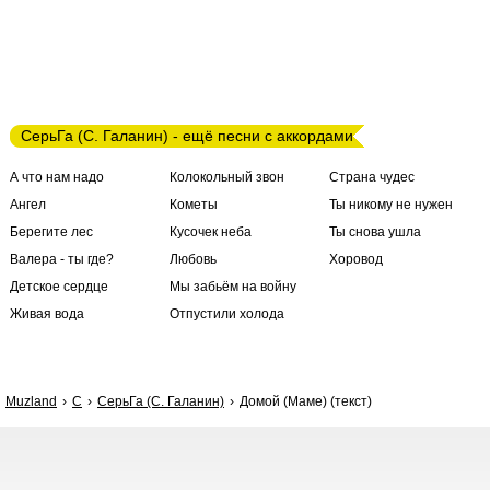
СерьГа (С. Галанин) - ещё песни с аккордами
А что нам надо
Колокольный звон
Страна чудес
Ангел
Кометы
Ты никому не нужен
Берегите лес
Кусочек неба
Ты снова ушла
Валера - ты где?
Любовь
Хоровод
Детское сердце
Мы забьём на войну
Живая вода
Отпустили холода
Muzland
С
СерьГа (С. Галанин)
Домой (Маме) (текст)