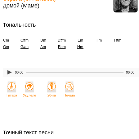
Домой (Маме)
Тональность
Cm
C#m
Dm
D#m
Em
Fm
F#m
Gm
G#m
Am
Bbm
Hm
00:00
00:00
Гитара
Укулеле
20-ка
Печать
Точный текст песни