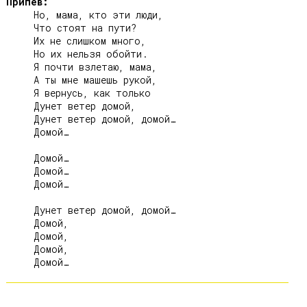
Припев:
     Но, мама, кто эти люди,

     Что стоят на пути?

     Их не слишком много,

     Но их нельзя обойти.

     Я почти взлетаю, мама,

     А ты мне машешь рукой,

     Я вернусь, как только

     Дунет ветер домой,

     Дунет ветер домой, домой…

     Домой…

     Домой…

     Домой…

     Домой…

     Дунет ветер домой, домой…

     Домой,

     Домой,

     Домой,
