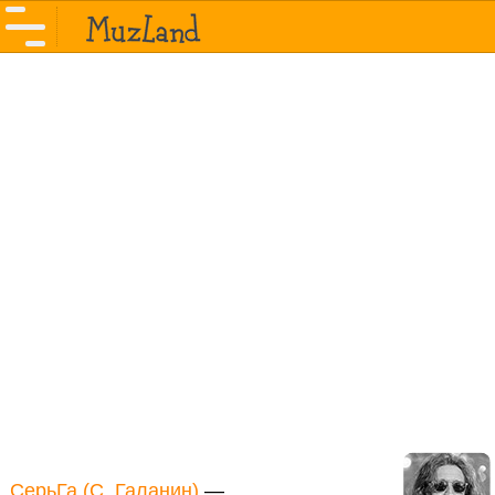
СерьГа (С. Галанин)
—