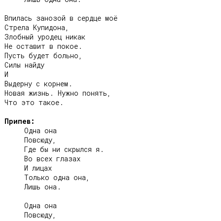
Впилась занозой в сердце моё

Стрела Купидона,

Злобный уродец никак

Не оставит в покое.

Пусть будет больно,

Силы найду

И

Выдерну с корнем.

Новая жизнь. Нужно понять,

Что это такое.

Припев:
     Одна она

     Повсюду,

     Где бы ни скрылся я.

     Во всех глазах

     И лицах

     Только одна она,

     Лишь она.

     Одна она

     Повсюду,
