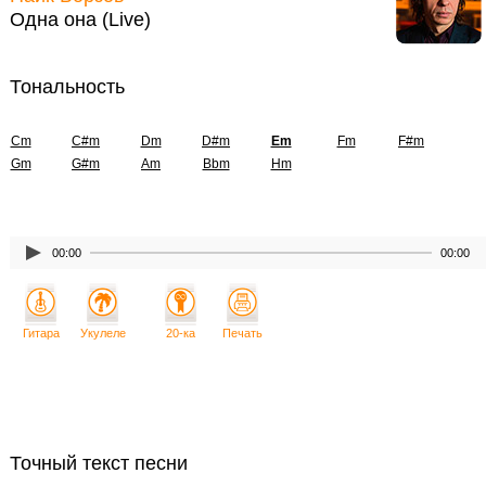
Одна она (Live)
Тональность
Cm
C#m
Dm
D#m
Em
Fm
F#m
Gm
G#m
Am
Bbm
Hm
00:00
00:00
Гитара
Укулеле
20-ка
Печать
Точный текст песни