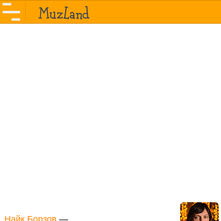
Найк Борзов
—