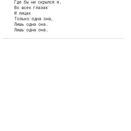
     Где бы ни скрылся я.

     Во всех глазах

     И лицах

     Только одна она,

     Лишь одна она.
