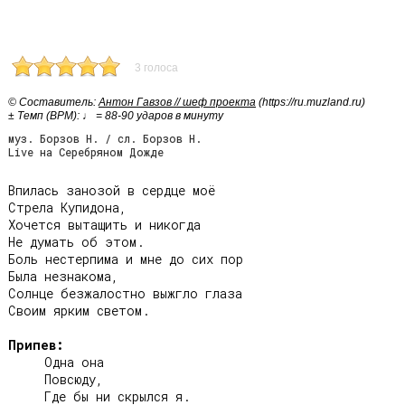
3 голоса
© Cоставитель:
Антон Гавзов // шеф проекта
(https://ru.muzland.ru)
± Темп (BPM): ♩ = 88-90 ударов в минуту
муз. Борзов Н. / сл. Борзов Н.
Live на Серебряном Дожде
Впилась занозой в сердце моё

Стрела Купидона,

Хочется вытащить и никогда

Не думать об этом.

Боль нестерпима и мне до сих пор

Была незнакома,

Солнце безжалостно выжгло глаза

Своим ярким светом.

Припев:
     Одна она

     Повсюду,

     Где бы ни скрылся я.
