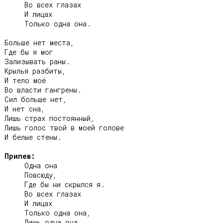
     Во всех глазах

     И лицах

     Только одна она.

Больше нет места,

Где бы я мог

Зализывать раны.

Крылья разбиты,

И тело моё

Во власти гангрены.

Сил больше нет,

И нет сна,

Лишь страх постоянный,

Лишь голос твой в моей голове

И белые стены.

Припев:
     Одна она

     Повсюду,

     Где бы ни скрылся я.

     Во всех глазах

     И лицах

     Только одна она,

     Лишь одна она.
