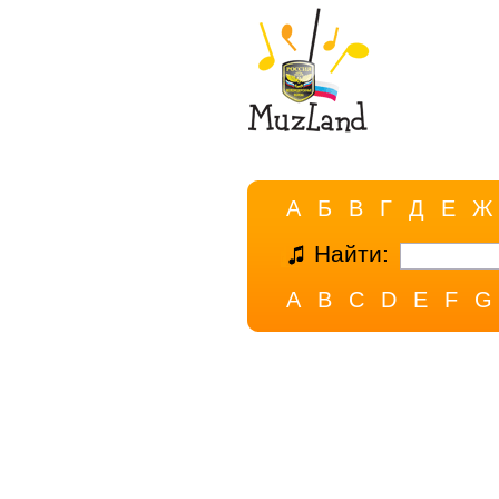
А
Б
В
Г
Д
Е
Ж
Найти:
A
B
C
D
E
F
G