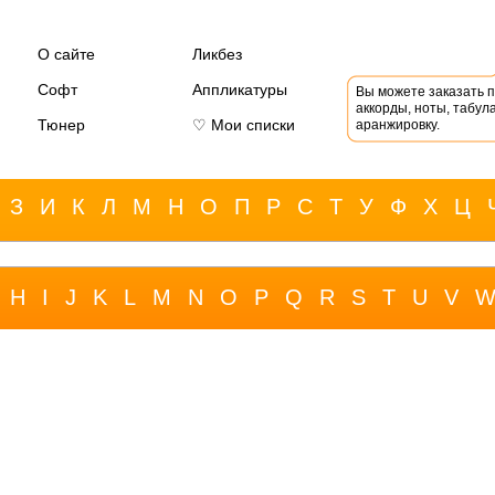
О сайте
Ликбез
Софт
Аппликатуры
Вы можете заказать 
аккорды, ноты, табула
Тюнер
♡ Мои списки
аранжировку.
З
И
К
Л
М
Н
О
П
Р
С
Т
У
Ф
Х
Ц
H
I
J
K
L
M
N
O
P
Q
R
S
T
U
V