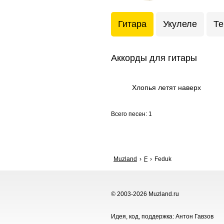
Гитара
Укулеле
Те
Аккорды для гитары
Хлопья летят наверх
Всего песен: 1
Muzland
F
Feduk
© 2003-2026 Muzland.ru
Идея, код, поддержка: Антон Гавзов