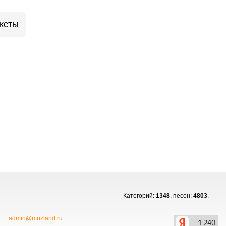
ксты
Категорий:
1348
, песен:
4803
.
admin@muzland.ru