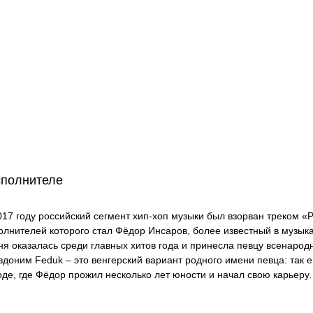
сполнителе
017 году российский сегмент хип-хоп музыки был взорван треком «
олнителей которого стал Фёдор Инсаров, более известный в музыка
ня оказалась среди главных хитов года и принесла певцу всенарод
вдоним Feduk – это венгерский вариант родного имени певца: так 
оде, где Фёдор прожил несколько лет юности и начал свою карьеру.