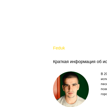
Feduk
Краткая информация об и
В 2
исп
пес
псе
гор