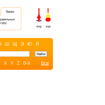
Заказ
правильные
туру,
eng
esp
Ч
Ш
Щ
Э
Ю
Я
W
X
Y
Z
0-9
Все