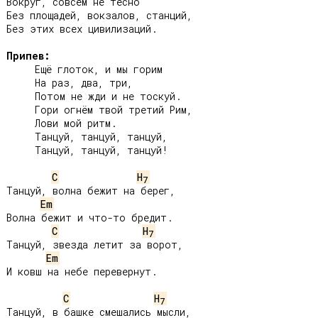
Вокруг, совсем не тесно

Без площадей, вокзалов, станций,

Без этих всех цивилизаций.

Припев:
     Ещё глоток, и мы горим

     На раз, два, три,

     Потом не жди и не тоскуй.

     Гори огнём твой третий Рим,

     Лови мой ритм.

     Танцуй, танцуй, танцуй,

     Танцуй, танцуй, танцуй!

C
H
7
Танцуй, волна бежит на берег,

Em
Волна бежит и что-то бредит.

C
H
7
Танцуй, звезда летит за ворот,

Em
И ковш на небе перевернут.

C
H
7
Танцуй, в башке смешались мысли,
