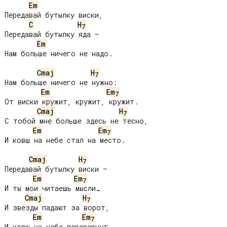
Em
Передавай бутылку виски,

C
H
7
Передавай бутылку яда –

Em
Нам больше ничего не надо.

Cmaj
H
7
Нам больше ничего не нужно:

Em
Em
7
От виски кружит, кружит, кружит.

Cmaj
H
7
С тобой мне больше здесь не тесно,

Em
Em
7
И ковш на небе стал на место.

Cmaj
H
7
Передавай бутылку виски –

Em
Em
7
И ты мои читаешь мысли…

Cmaj
H
7
И звёзды падают за ворот,

Em
Em
7
И ковш на небе перевернут.
