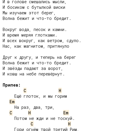
И в голове смешались мысли,

И босиком с бутылкой виски

Мы изучаем этот берег,

Волна бежит и что-то бредит.

Вокруг вода, песок и камни.

И время меряя глотками.

И всех вокруг, как ветром, сдуло.

Нас, как магнитом, притянуло

Друг к другу, и теперь на берег

Волна бежит и что-то бредит.

И звёзды падают за ворот,

И ковш на небе перевёрнут.

Припев:
C
H
     Ещё глоток, и мы горим

Em
     На раз, два, три,

C
H
Em
     Потом не жди и не тоскуй.

C
H
     Гори огнём твой третий Рим,
