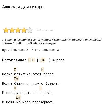
Аккорды для гитары
269 голосов
© Подбор аккордов:
Елена Ладова // специалист
(https://ru.muzland.ru)
± Темп (BPM): ♩ = 89 ударов в минуту
муз. Васильев А. / сл. Васильев А.
Вступление:
C
H
 | 
Em
  } 4 раза

C
H
Волна бежит на этот берег.

Em
Волна бежит и что-то бредит.

C
H
И звёзды падают за ворот,

Em
И ковш на небе перевёрнут.
