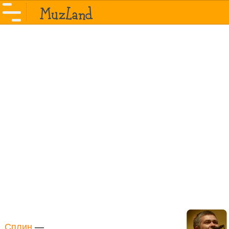
Сплин
—