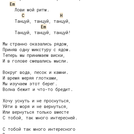
Em
     Лови мой ритм.

C
H
     Танцуй, танцуй, танцуй,

Em
     Танцуй, танцуй, танцуй!

Мы странно оказались рядом,

Приняв одну микстуру с ядом.

Теперь мы принимаем виски,

И в голове смешались мысли.

Вокруг вода, песок и камни.

И время меряя глотками,

Мы изучаем этот берег.

Волна бежит и что-то бредит.

Хочу уснуть и не проснуться,

Уйти в моря и не вернуться,

Или вернуться только вместе

С тобой, так много интересней.

С тобой так много интересного
