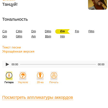
Танцуй!
Тональность
Cm
C#m
Dm
D#m
Em
Fm
F#m
Gm
G#m
Am
Bbm
Hm
Текст песни
Упрощённая версия
00:00
00:00
Гитара
Укулеле
20-ка
Печать
Посмотреть аппликатуры аккордов