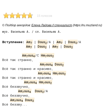
15 голосов
© Подбор аккордов:
Елена Ладова // специалист
(https://ru.muzland.ru)
муз. Васильев А. / сл. Васильев А.
Вступление:
Am
 | 
Dsus
/A | 
Am
 | 
Dsus
7
2
7
2
Am
 | 
Dsus
 | 
Am
 | 
Dsus
7
2
7
2
Am
sus
/C 
Hm
sus
7
4
7
2
Всё так странно,

Am
sus
Dsus
7
4
2
Всё так странно и красиво,

Am
sus
Hm
sus
7
4
7
2
Всё так странно и красиво,

Am
sus
Hm
sus
7
4
7
2
Всё беззвучно,

Am
sus
Dsus
/A

7
4
2
Всё беззвучно,

Am
sus
Dsus
7
4
2
Всё беззву...
