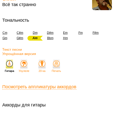
Всё так странно
Тональность
Cm
C#m
Dm
D#m
Em
Fm
F#m
Gm
G#m
Am
Bbm
Hm
Текст песни
Упрощённая версия
Гитара
Укулеле
20-ка
Печать
Посмотреть аппликатуры аккордов
Аккорды для гитары