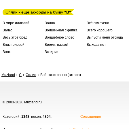
Сплин - ещё аккорды на букву
"В"
В мире иллюзий
Волна
Всё включено
Вальс
Волшебная скрипка
Всего хорошего
Весь этот бред
Волшебное слово
Выпусти меня отсюда
Вниз головой
Время, назад!
Выхода нет
Волк
Всадник
Muzland
С
Сплин
Всё так странно (гитара)
© 2003-2026 Muzland.ru
Категорий:
1348
, песен:
4804
.
Соглашение