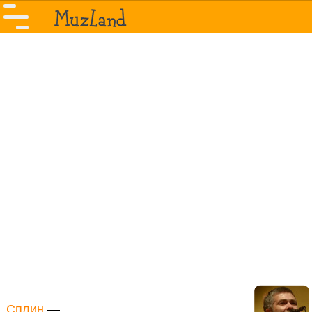
Сплин
—