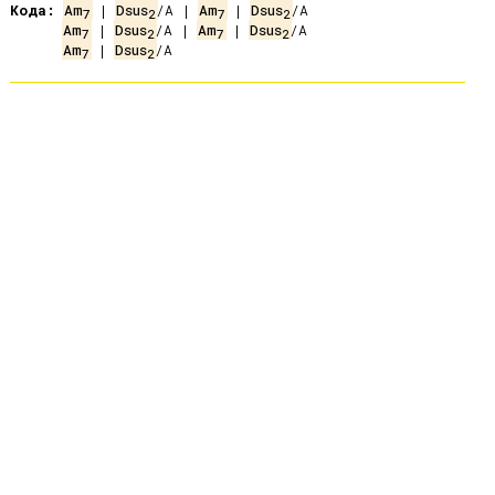
Кода:
Am
 | 
Dsus
/A | 
Am
 | 
Dsus
7
2
7
2
Am
 | 
Dsus
/A | 
Am
 | 
Dsus
7
2
7
2
Am
 | 
Dsus
7
2