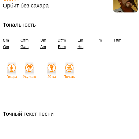
Орбит без сахара
Тональность
Cm
C#m
Dm
D#m
Em
Fm
F#m
Gm
G#m
Am
Bbm
Hm
Гитара
Укулеле
20-ка
Печать
Точный текст песни