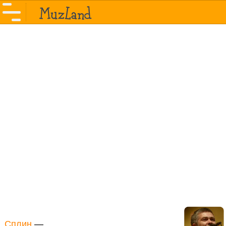
Сплин
—