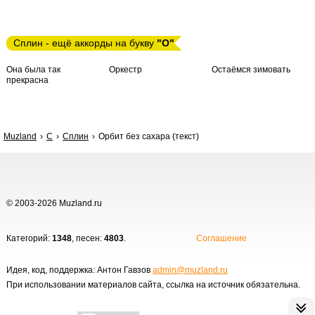
Сплин - ещё аккорды на букву
"О"
Она была так
Оркестр
Остаёмся зимовать
прекрасна
Muzland
С
Сплин
Орбит без сахара (текст)
© 2003-2026 Muzland.ru
Категорий:
1348
, песен:
4803
.
Соглашение
Идея, код, поддержка: Антон Гавзов
admin@muzland.ru
При использовании материалов сайта, ссылка на источник обязательна.