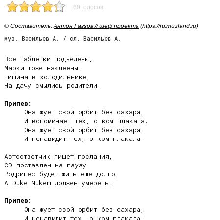
60 голосов
© Cоставитель:
Антон Гавзов // шеф проекта
(https://ru.muzland.ru)
муз. Васильев А. / сл. Васильев А.
Все таблетки подъедены,

Марки тоже наклеены.

Тишина в холодильнике,

На дачу смылись родители.

Припев:
     Она жует свой орбит без сахара,

     И вспоминает тех, о ком плакала.

     Она жует свой орбит без сахара,

     И ненавидит тех, о ком плакала.

Автоответчик пишет послания,

CD поставлен на паузу.

Родригес будет жить еще долго,

А Duke Nukem должен умереть.

Припев:
     Она жует свой орбит без сахара,

     И ненавидит тех, о ком плакала.
