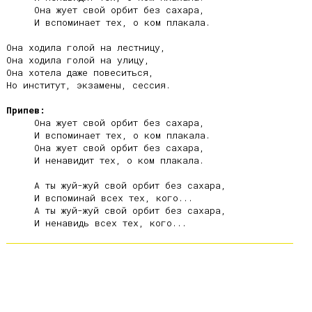
     Она жует свой орбит без сахара,

     И вспоминает тех, о ком плакала.

Она ходила голой на лестницу,

Она ходила голой на улицу,

Она хотела даже повеситься,

Но институт, экзамены, сессия.

Припев:
     Она жует свой орбит без сахара,

     И вспоминает тех, о ком плакала.

     Она жует свой орбит без сахара,

     И ненавидит тех, о ком плакала.

     А ты жуй-жуй свой орбит без сахара,

     И вспоминай всех тех, кого...

     А ты жуй-жуй свой орбит без сахара,
