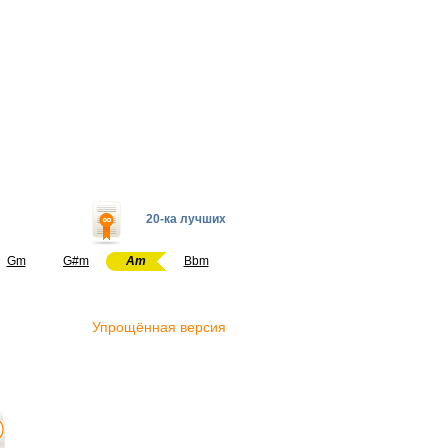
20-ка лучших
Gm
G#m
Am
Bbm
Упрощённая версия