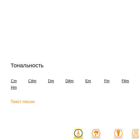
Тональность
Cm
C#m
Dm
D#m
Em
Fm
F#m
Hm
Текст песни