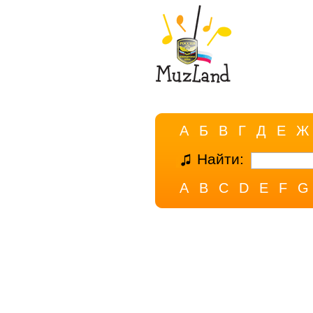
А
Б
В
Г
Д
Е
Ж
Найти:
A
B
C
D
E
F
G