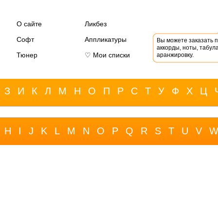
О сайте
Ликбез
Софт
Аппликатуры
Вы можете заказать 
аккорды, ноты, табула
Тюнер
♡ Мои списки
аранжировку.
З
И
К
Л
М
Н
О
П
Р
С
Т
У
Ф
Х
Ц
H
I
J
K
L
M
N
O
P
Q
R
S
T
U
V