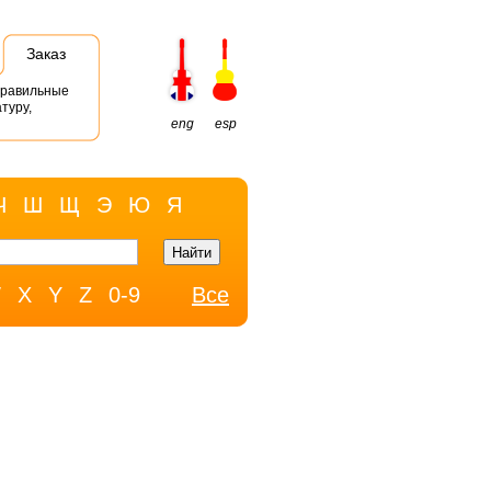
Заказ
правильные
туру,
eng
esp
Ч
Ш
Щ
Э
Ю
Я
W
X
Y
Z
0-9
Все