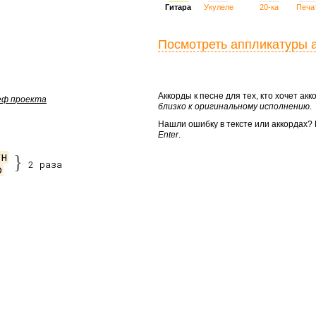
Гитара
Укулеле
20-ка
Печа
Посмотреть аппликатуры 
Аккорды к песне для тех, кто хочет а
шеф проекта
близко к оригинальному исполнению
.
Нашли ошибку в тексте или аккордах
Enter
.
/H
}
2 раза
D