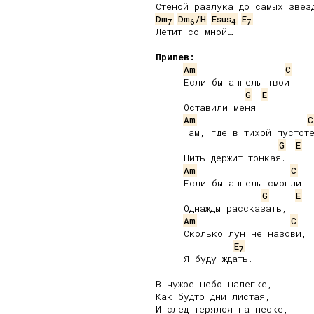
Dm
Dm
/H
Esus
E
7
6
4
7
Летит со мной…

Припев:
Am
C
     Если бы ангелы твои

G
E
     Оставили меня

Am
C
     Там, где в тихой пустоте
G
E
     Нить держит тонкая.

Am
C
     Если бы ангелы смогли

G
E
     Однажды рассказать,

Am
C
     Сколько лун не назови,

E
7
     Я буду ждать.

В чужое небо налегке,

Как будто дни листая,

И след терялся на песке,
