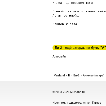
И лёд под сердцем таял.

Стеной разлука до самых звёзд
Летит со мной…

Припев 2 раза
Би-2 - ещё аккорды на букву
"А"
Аллилуйя
Muzland
Б
Би-2
Ангелы (гитара)
© 2003-2026 Muzland.ru
Идея, код, поддержка: Антон Гавзов