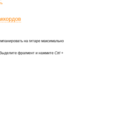
ть
аккордов
ккомпанировать на гитаре максимально
? Выделите фрагмент и нажмите
Ctrl +