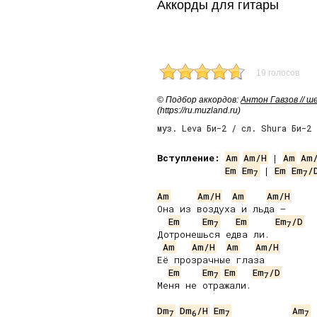
Аккорды для гитары
19 голосов
© Подбор аккордов:
Антон Гавзов // 
(https://ru.muzland.ru)
муз. Leva Би-2 / сл. Shura Би-2
Вступление:
Am
Am/H
 | 
Am
Am
Em
Em
 | 
Em
Em
/
7
7
Am
Am/H
Am
Am/H
Она из воздуха и льда –

Em
Em
Em
Em
/D
7
7
Дотронешься едва ли.

Am
Am/H
Am
Am/H
Её прозрачные глаза

Em
Em
Em
Em
/D
7
7
Меня не отражали.

Dm
Dm
/H
Em
Am
7
6
7
7