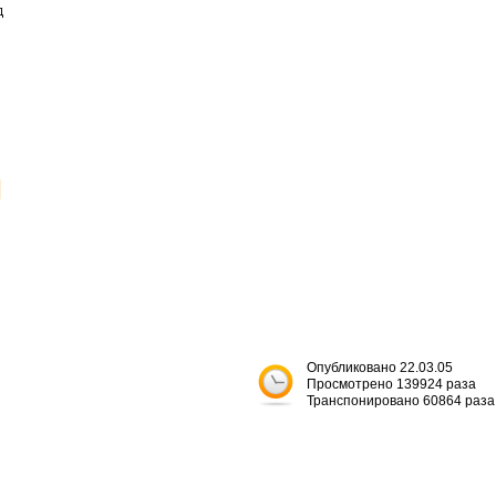


Опубликовано 22.03.05
Просмотрено 139924 раза
Транспонировано 60864 раза