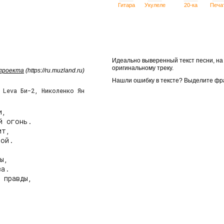
Гитара
Укулеле
20-ка
Печа
Идеально выверенный текст песни, н
оригинальному треку.
 проекта
(https://ru.muzland.ru)
Нашли ошибку в тексте? Выделите фр
 Leva Би-2, Николенко Ян
,

 огонь.

т,

ой.

ы,

а.

 правды,
