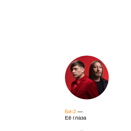
Би-2
—
Её глаза