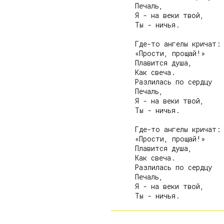
      Печаль,

      Я - на веки твой,

      Ты - ничья.

      Где-то ангелы кричат:

      «Прости, прощай!»

      Плавится душа,

      Как свеча.

      Разлилась по сердцу

      Печаль,

      Я - на веки твой,

      Ты - ничья.

      Где-то ангелы кричат:

      «Прости, прощай!»

      Плавится душа,

      Как свеча.

      Разлилась по сердцу

      Печаль,

      Я - на веки твой,
