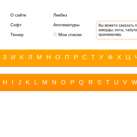
О сайте
Ликбез
Софт
Аппликатуры
Вы можете заказать 
аккорды, ноты, табула
Тюнер
♡ Мои списки
аранжировку.
З
И
К
Л
М
Н
О
П
Р
С
Т
У
Ф
Х
Ц
H
I
J
K
L
M
N
O
P
Q
R
S
T
U
V