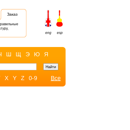
Заказ
правильные
туру,
eng
esp
Ч
Ш
Щ
Э
Ю
Я
W
X
Y
Z
0-9
Все