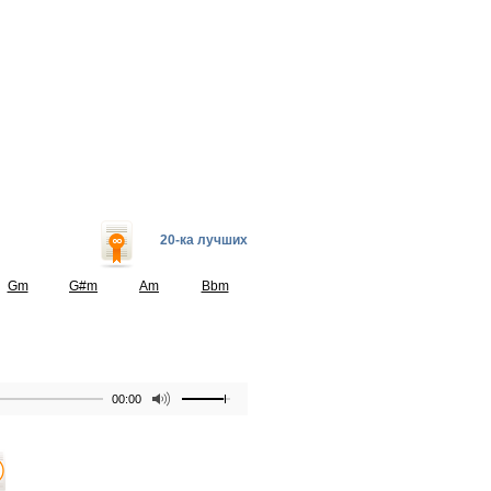
20-ка лучших
Gm
G#m
Am
Bbm
00:00