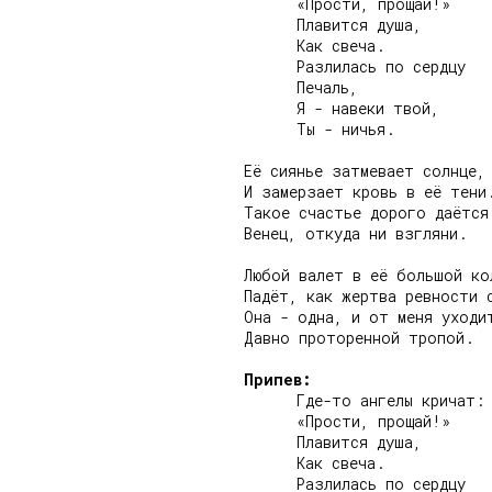
      «Прости, прощай!»

      Плавится душа,

      Как свеча.

      Разлилась по сердцу

      Печаль,

      Я - навеки твой,

      Ты - ничья.

Её сиянье затмевает солнце,

И замерзает кровь в её тени.
Такое счастье дорого даётся 
Венец, откуда ни взгляни.

Любой валет в её большой кол
Падёт, как жертва ревности с
Она - одна, и от меня уходит
Давно проторенной тропой.

Припев:
      Где-то ангелы кричат:

      «Прости, прощай!»

      Плавится душа,

      Как свеча.

      Разлилась по сердцу
