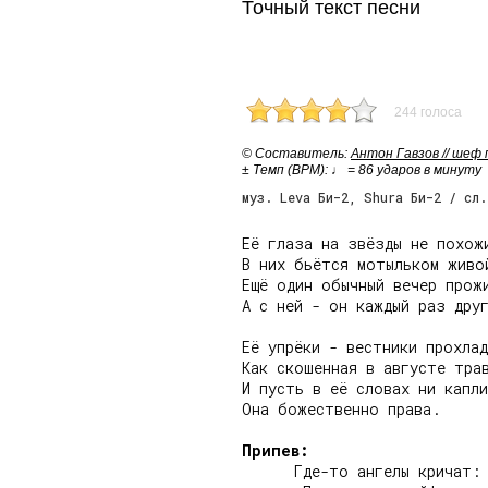
Точный текст песни
244 голоса
© Cоставитель:
Антон Гавзов // шеф
± Темп (BPM): ♩ = 86 ударов в минуту
муз. Leva Би-2, Shura Би-2 / сл.
Её глаза на звёзды не похожи
В них бьётся мотыльком живой
Ещё один обычный вечер прожи
А с ней - он каждый раз друг
Её упрёки - вестники прохлад
Как скошенная в августе трав
И пусть в её словах ни капли
Она божественно права.

Припев:
      Где-то ангелы кричат:
