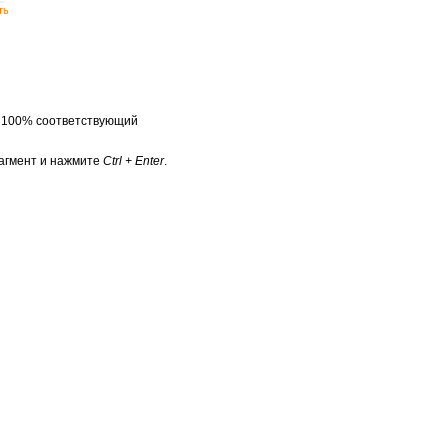
ть
а 100% соответствующий
агмент и нажмите
Ctrl + Enter
.