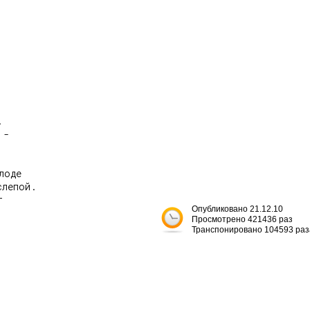


-

оде

лепой.



Опубликовано 21.12.10
Просмотрено 421436 раз
Транспонировано 104593 раз