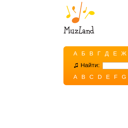
А
Б
В
Г
Д
Е
Ж
Найти:
A
B
C
D
E
F
G