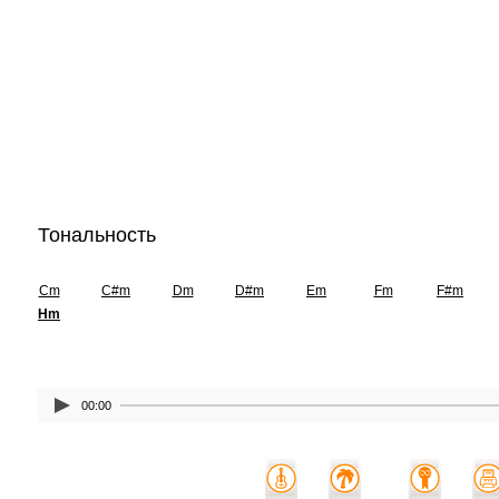
Тональность
Cm
C#m
Dm
D#m
Em
Fm
F#m
Hm
00:00