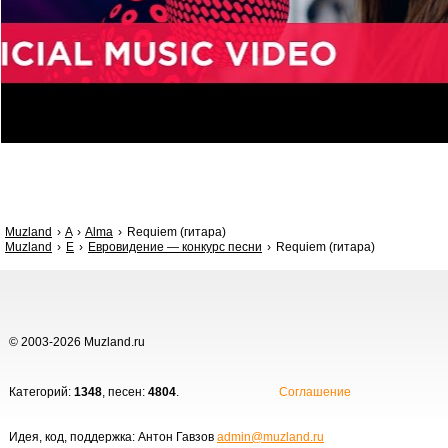
Muzland
A
Alma
Requiem (гитара)
Muzland
Е
Евровидение — конкурс песни
Requiem (гитара)
© 2003-2026 Muzland.ru
Категорий:
1348
, песен:
4804
.
Соглашение
Идея, код, поддержка: Антон Гавзов
admin@muzland.ru