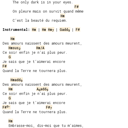
     The only dark is in your eyes.

F#
     On pleure mais on survit quand même

Hm
     C’est la beauté du requiem.

Instrumental:
Hm
 | 
Hm
Hm
 | 
Gadd
 | 
F#
7
9
Hm
Des amours naissent des amours meurent,

Hmsus
Hm/A
2
Ce soir enfin je n’ai plus peur.

G
F#
Quand la Terre ne tournera plus.

Hmadd
9
Des amours naissent des amours meurent,

Hm
A
add
6
9
Ce soir enfin je n’ai plus peur.

G
9-
F#
F#
7
Quand la Terre ne tournera plus.

Hm
   Embrasse-moi, dis-moi que tu m’aimes,
