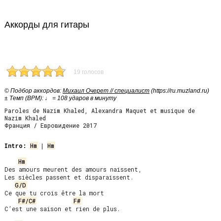
Аккорды для гитары
19 голосов
© Подбор аккордов:
Михаил Очерет // специалист
(https://ru.muzland.ru)
± Темп (BPM): ♩ = 108 ударов в минуту
Paroles de Nazim Khaled, Alexandra Maquet et musique de
Nazim Khaled
Франция / Евровидение 2017
Intro:
Hm
 | 
Hm
Hm
Des amours meurent des amours naissent,

Les siècles passent et disparaissent.

G/D
Ce que tu crois être la mort

F#/C#
F#
C’est une saison et rien de plus.
