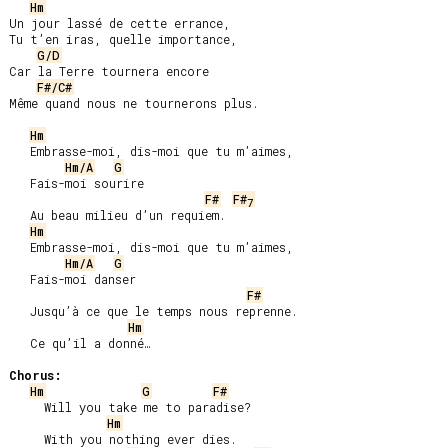
Hm
Un jour lassé de cette errance,

Tu t’en iras, quelle importance,

G/D
Car la Terre tournera encore

F#/C#
Même quand nous ne tournerons plus.

Hm
   Embrasse-moi, dis-moi que tu m’aimes,

Hm/A
G
   Fais-moi sourire

F#
F#
7
   Au beau milieu d’un requiem.

Hm
   Embrasse-moi, dis-moi que tu m’aimes,

Hm/A
G
   Fais-moi danser

F#
   Jusqu’à ce que le temps nous reprenne.

Hm
   Ce qu’il a donné…

Chorus:
Hm
G
F#
     Will you take me to paradise?

Hm
     With you nothing ever dies.
