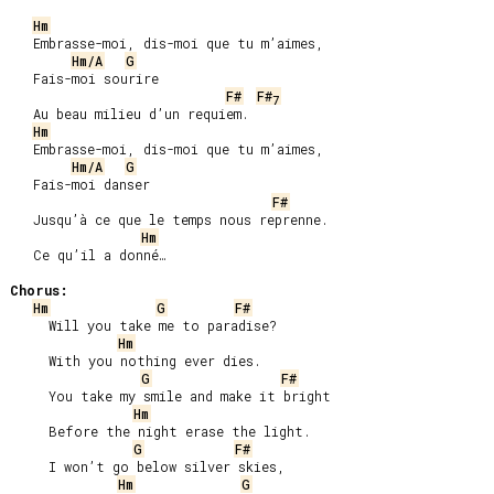
Hm
   Embrasse-moi, dis-moi que tu m’aimes,

Hm/A
G
   Fais-moi sourire

F#
F#
7
   Au beau milieu d’un requiem.

Hm
   Embrasse-moi, dis-moi que tu m’aimes,

Hm/A
G
   Fais-moi danser

F#
   Jusqu’à ce que le temps nous reprenne.

Hm
   Ce qu’il a donné…

Chorus:
Hm
G
F#
     Will you take me to paradise?

Hm
     With you nothing ever dies.

G
F#
     You take my smile and make it bright

Hm
     Before the night erase the light.

G
F#
     I won’t go below silver skies,

Hm
G