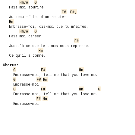
Hm/A
G
   Fais-moi sourire

F#
F#
7
   Au beau milieu d’un requiem.

Hm
   Embrasse-moi, dis-moi que tu m’aimes,

Hm/A
G
   Fais-moi danser

F#
   Jusqu’à ce que le temps nous reprenne.

Hm
   Ce qu’il a donné…

Chorus:
G
F#
Hm
     Embrasse-moi, tell me that you love me.

G
F#
Hm
     Embrasse-moi.

G
F#
Hm
G
     Embrasse-moi, tell me that you love me.

F#
Hm