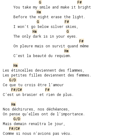
G
F#
     You take my smile and make it bright

Hm
     Before the night erase the light.

G
F#
     I won’t go below silver skies,

Hm
G
     The only dark is in your eyes.

F#
     On pleure mais on survit quand même

Hm
     C’est la beauté du requiem.

Hm
Les étincelles deviennent des flammes,

Les petites filles deviennent des femmes.

G/D
Ce que tu crois être l’amour

F#/C#
F#
C’est un brasier et rien de plus.

Hm
Nos déchirures, nos déchéances,

On pense qu’elles ont de l’importance.

G/D
Mais demain renaîtra le jour,

F#/C#
Comme si nous n’avions pas vécu.
