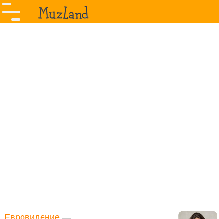
Евровидение
—