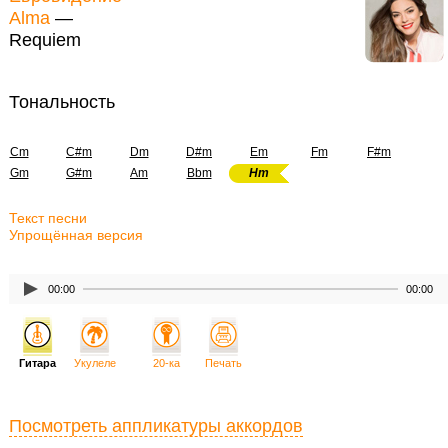
Alma
—
Requiem
Тональность
Cm
C#m
Dm
D#m
Em
Fm
F#m
Gm
G#m
Am
Bbm
Hm
Текст песни
Упрощённая версия
00:00
00:00
Гитара
Укулеле
20-ка
Печать
Посмотреть аппликатуры аккордов