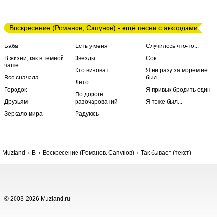
Воскресение (Романов, Сапунов) - ещё песни с аккордами
Баба
Есть у меня
Случилось что-то...
В жизни, как в темной
Звезды
Сон
чаще
Кто виноват
Я ни разу за морем не
Все сначала
был
Лето
Городок
Я привык бродить один
По дороге
Друзьям
разочарований
Я тоже был...
Зеркало мира
Радуюсь
Muzland
В
Воскресение (Романов, Сапунов)
Так бывает (текст)
© 2003-2026 Muzland.ru