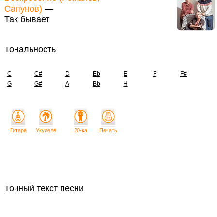
Сапунов)
—
Так бывает
Тональность
C
C#
D
Eb
E
F
F#
G
G#
A
Bb
H
Гитара
Укулеле
20-ка
Печать
Точный текст песни