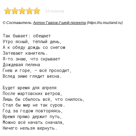
13 голосов
© Cоставитель:
Антон Гавзов // шеф проекта
(https://ru.muzland.ru)
Так бывает: обещает

Утро ясный, тёплый день,

А к обеду дождь со снегом

Затевают канитель.

Я-то знаю, что скрывает

Дождевая пелена

Гнев и горе, – всё проходит,

Вслед зиме глядит весна.

Будет время для апреля

После мартовских ветров,

Лишь бы сбылось всё, что снилось,

Стал бы мир не так суров.

Год за годом повторяясь,

Время прямо держит путь,

Можно всё начать сначала,

Ничего нельзя вернуть.
