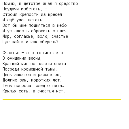
Помню, в детстве знал я средство

Неудачи избегать, –

Строил крепости из кресел

И ещё умел летать.

Вот бы мне подняться в небо

И усталость сбросить с плеч.

Мир, согласье, волю, счастье

Где найти и как сберечь?

Счастье – это только лето

В ожидании весны,

Краткий миг во власти света

Посреди кромешной тьмы.

Цепь закатов и рассветов,

Долгих зим, коротких лет,

Тень вопроса, след ответа…
