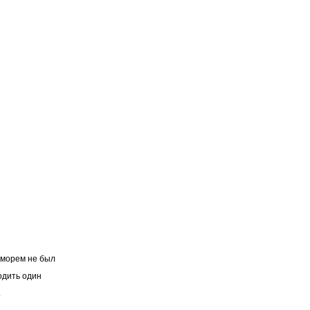
 морем не был
одить один
.