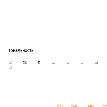
Тональность
C
C#
D
Eb
E
F
F#
H