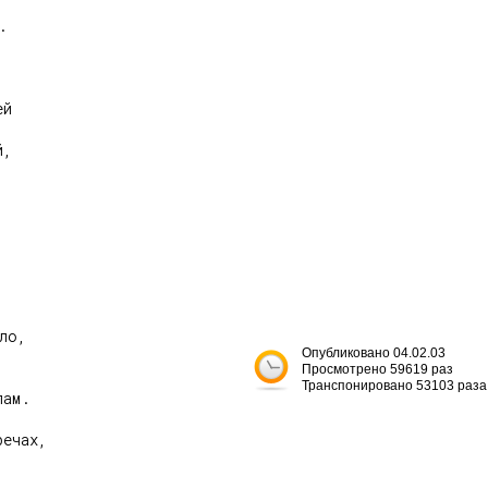


й



,



о,

Опубликовано 04.02.03


Просмотрено 59619 раз


Транспонировано 53103 раза
ам.

ечах,
