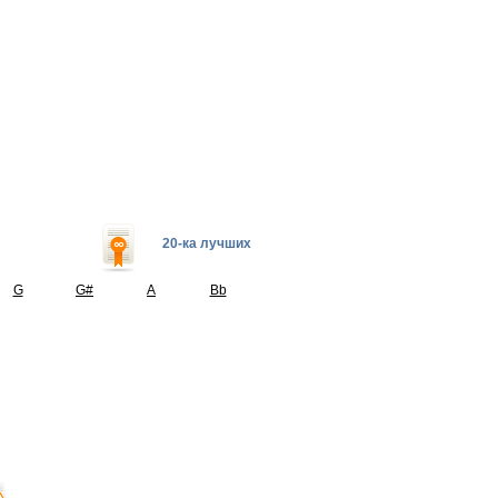
20-ка лучших
G
G#
A
Bb