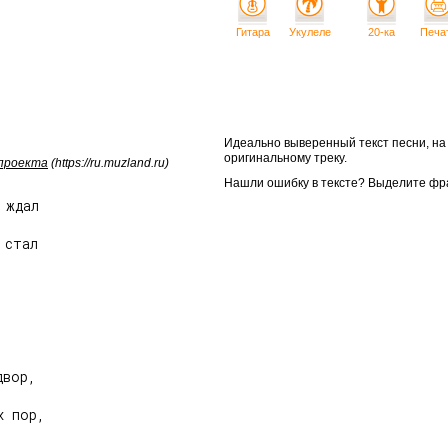
Гитара
Укулеле
20-ка
Печа
Идеально выверенный текст песни, н
оригинальному треку.
 проекта
(https://ru.muzland.ru)
Нашли ошибку в тексте? Выделите фр
ждал



стал

вор,

 пор,
