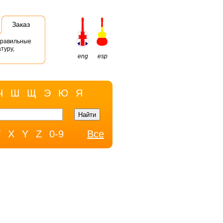
Заказ
правильные
туру,
eng
esp
Ч
Ш
Щ
Э
Ю
Я
W
X
Y
Z
0-9
Все