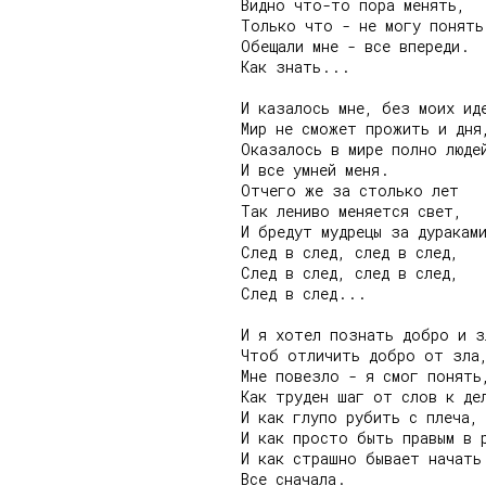
Видно что-то пора менять,

Только что - не могу понять.
Обещали мне - все впереди.

Как знать...

И казалось мне, без моих иде
Мир не сможет прожить и дня,
Оказалось в мире полно людей
И все умней меня.

Отчего же за столько лет

Так лениво меняется свет,

И бредут мудрецы за дураками
След в след, след в след,

След в след, след в след,

След в след...

И я хотел познать добро и зл
Чтоб отличить добро от зла,
Мне повезло - я смог понять,
Как труден шаг от слов к дел
И как глупо рубить с плеча,

И как просто быть правым в р
И как страшно бывает начать
