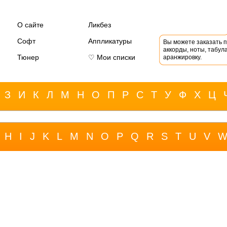
О сайте
Ликбез
Софт
Аппликатуры
Вы можете заказать 
аккорды, ноты, табула
Тюнер
♡ Мои списки
аранжировку.
З
И
К
Л
М
Н
О
П
Р
С
Т
У
Ф
Х
Ц
H
I
J
K
L
M
N
O
P
Q
R
S
T
U
V