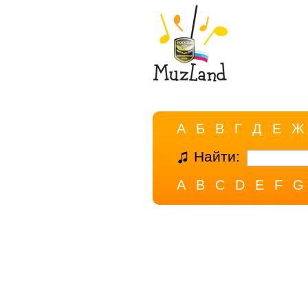
А
Б
В
Г
Д
Е
Ж
Найти:
A
B
C
D
E
F
G