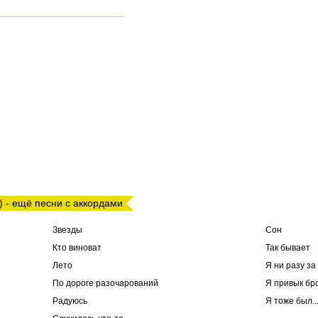
) - ещё песни с аккордами
Звезды
Сон
Кто виноват
Так бывает
Лето
Я ни разу за
По дороге разочарований
Я привык бр
Радуюсь
Я тоже был..