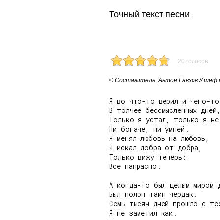
Точный текст песни
20 голосов
© Cоставитель:
Антон Гавзов // шеф
Я во что-то верил и чего-то 
В толчее бессмысленных дней,
Только я устал, только я не 
Ни богаче, ни умней.

Я менял любовь на любовь,

Я искал добра от добра,

Только вижу теперь:

Все напрасно.

А когда-то был целым миром д
Был полон тайн чердак.

Семь тысяч дней прошло с тех
Я не заметил как.
