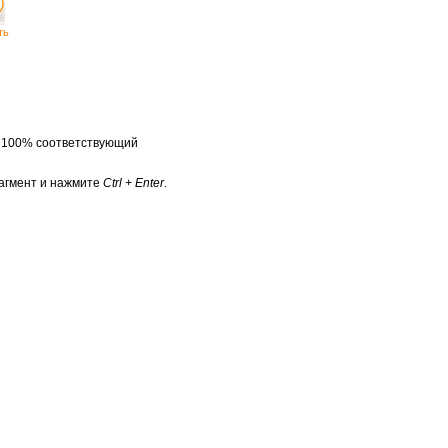
ть
а 100% соответствующий
агмент и нажмите
Ctrl + Enter
.