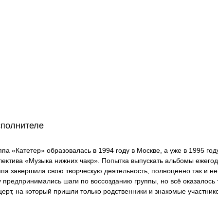
сполнителе
ппа «Катетер» образовалась в 1994 году в Москве, а уже в 1995 го
лектива «Музыка нижних чакр». Попытка выпускать альбомы ежегод
ппа завершила свою творческую деятельность, полноценно так и не
у предпринимались шаги по воссозданию группы, но всё оказалось
церт, на который пришли только родственники и знакомые участник