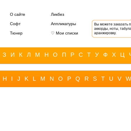
О сайте
Ликбез
Софт
Аппликатуры
Вы можете заказать 
аккорды, ноты, табула
Тюнер
♡ Мои списки
аранжировку.
З
И
К
Л
М
Н
О
П
Р
С
Т
У
Ф
Х
Ц
H
I
J
K
L
M
N
O
P
Q
R
S
T
U
V