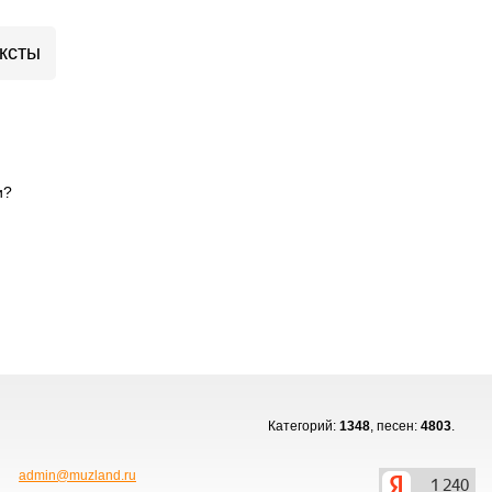
ксты
и?
Категорий:
1348
, песен:
4803
.
admin@muzland.ru