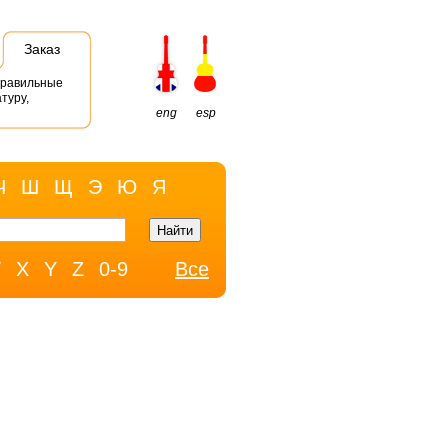
Заказ
правильные
туру,
eng
esp
Ч
Ш
Щ
Э
Ю
Я
W
X
Y
Z
0-9
Все