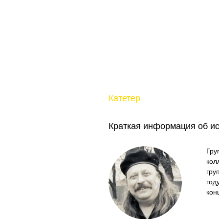
Катетер
Краткая информация об и
Гру
кол
гру
год
кон