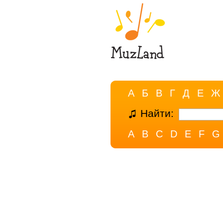
А
Б
В
Г
Д
Е
Ж
Найти:
A
B
C
D
E
F
G