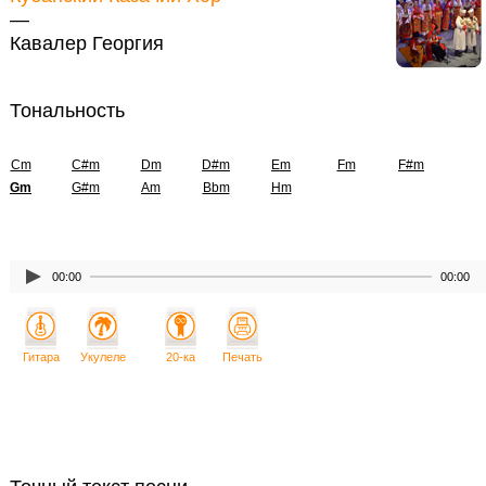
—
Кавалер Георгия
Тональность
Cm
C#m
Dm
D#m
Em
Fm
F#m
Gm
G#m
Am
Bbm
Hm
00:00
00:00
Гитара
Укулеле
20-ка
Печать