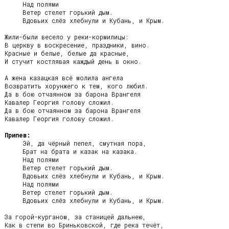
     Над полями

     Ветер стелет горький дым.

     Вдовьих слёз хлебнули и Кубань, и Крым.

Жили-были весело у реки-кормилицы:

В церкву в воскресение, праздники, вино.

Красные и белые, белые да красные,

И стучит костлявая каждый день в окно.

А жена казацкая всё молила ангела

Возвратить хорунжего к тем, кого любил.

Да в бою отчаянном за барона Врангеля

Кавалер Георгия голову сложил.

Да в бою отчаянном за барона Врангеля

Кавалер Георгия голову сложил.

Припев:
     Эй, да чёрный пепел, смутная пора,

     Брат на брата и казак на казака.

     Над полями

     Ветер стелет горький дым.

     Вдовьих слёз хлебнули и Кубань, и Крым.

     Над полями

     Ветер стелет горький дым.

     Вдовьих слёз хлебнули и Кубань, и Крым.

За горой-курганом, за станицей дальнею,

Как в степи во Бриньковской, где река течёт,
