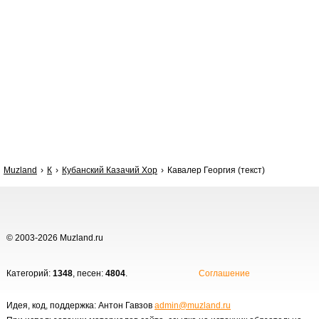
Muzland
К
Кубанский Казачий Хор
Кавалер Георгия (текст)
© 2003-2026 Muzland.ru
Категорий:
1348
, песен:
4804
.
Соглашение
Идея, код, поддержка: Антон Гавзов
admin@muzland.ru