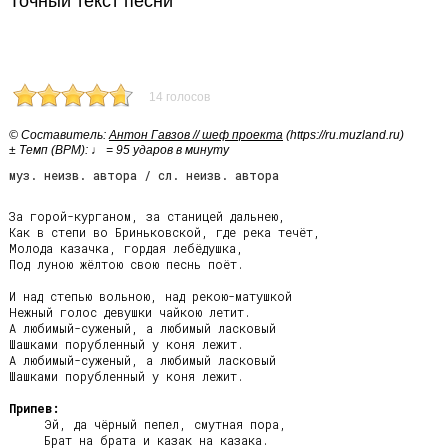
Точный текст песни
14 голосов
© Cоставитель:
Антон Гавзов // шеф проекта
(https://ru.muzland.ru)
± Темп (BPM): ♩ = 95 ударов в минуту
муз. неизв. автора / сл. неизв. автора
За горой-курганом, за станицей дальнею,

Как в степи во Бриньковской, где река течёт,

Молода казачка, гордая лебёдушка,

Под луною жёлтою свою песнь поёт.

И над степью вольною, над рекою-матушкой

Нежный голос девушки чайкою летит.

А любимый-суженый, а любимый ласковый

Шашками порубленный у коня лежит.

А любимый-суженый, а любимый ласковый

Шашками порубленный у коня лежит.

Припев:
     Эй, да чёрный пепел, смутная пора,

     Брат на брата и казак на казака.
