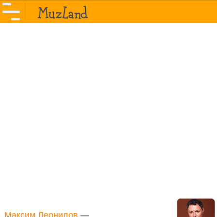
Максим Леонидов
—