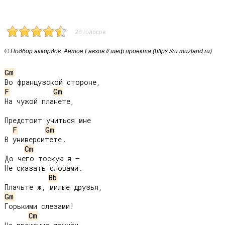
28 голосов
© Подбор аккордов:
Антон Гавзов // шеф проекта
(https://ru.muzland.ru)
Gm
F
Gm
На чужой планете,

Предстоит учиться мне

F
Gm
В университете.

Cm
До чего тоскую я –

Не сказать словами.

Bb
Gm
Горькими слезами!

Cm