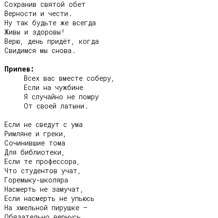
Сохранив святой обет

Верности и чести.

Hу так будьте же всегда

Живы и здоровы!

Верю, день придёт, когда

Свидимся мы снова.

Припев:
     Всех вас вместе соберу,

     Если на чужбине

     Я случайно не помру

     От своей латыни.

Если не сведут с ума

Римляне и греки,

Сочинившие тома

Для библиотеки,

Если те профессора,

Что студентов учат,

Горемыку-школяра

Насмерть не замучат,

Если насмерть не упьюсь

На хмельной пирушке –

Обязательно вернусь
