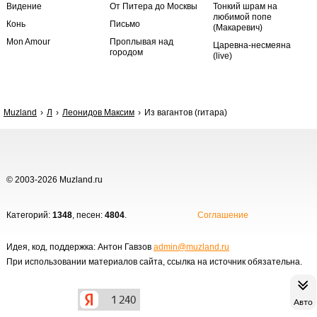
Видение
От Питера до Москвы
Тонкий шрам на
любимой попе
Конь
Письмо
(Макаревич)
Mon Amour
Проплывая над
Царевна-несмеяна
городом
(live)
Muzland
Л
Леонидов Максим
Из вагантов (гитара)
© 2003-2026 Muzland.ru
Категорий:
1348
, песен:
4804
.
Соглашение
Идея, код, поддержка: Антон Гавзов
admin@muzland.ru
При использовании материалов сайта, ссылка на источник обязательна.
Авто