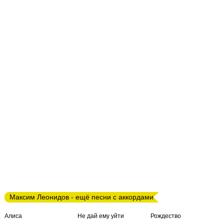
Максим Леонидов - ещё песни с аккордами
Алиса
Не дай ему уйти
Рождество