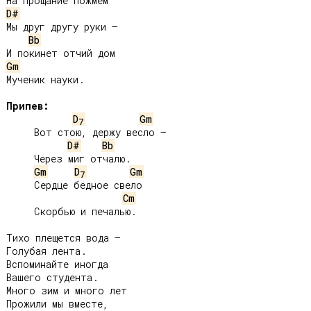
D#
Мы друг другу руки –

Bb
Gm
Мученик науки.

Припев:
D
Gm
7
     Вот стою, держу весло –

D#
Bb
     Через миг отчалю.

Gm
D
Gm
7
     Сердце бедное свело

Cm
     Скорбью и печалью.

Тихо плещется вода –

Голубая лента.

Вспоминайте иногда

Вашего студента.

Много зим и много лет

Прожили мы вместе,
