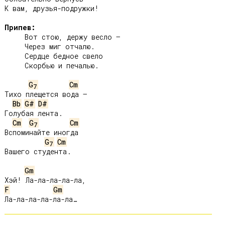
К вам, друзья-подружки!

Припев:
     Вот стою, держу весло –

     Через миг отчалю.

     Сердце бедное свело

     Скорбью и печалью.

G
Cm
7
Тихо плещется вода –

Bb
G#
D#
Голубая лента.

Cm
G
Cm
7
Вспоминайте иногда

G
Cm
7
Вашего студента.

Gm
F
Gm