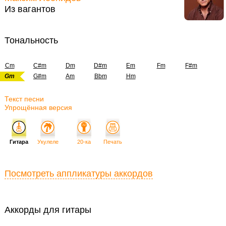
Из вагантов
Тональность
Cm
C#m
Dm
D#m
Em
Fm
F#m
Gm
G#m
Am
Bbm
Hm
Текст песни
Упрощённая версия
Гитара
Укулеле
20-ка
Печать
Посмотреть аппликатуры аккордов
Аккорды для гитары