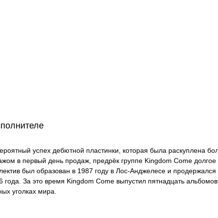
сполнителе
ероятный успех дебютной пластинки, которая была раскуплена б
ажом в первый день продаж, предрёк группе Kingdom Come долгое
лектив был образован в 1987 году в Лос-Анджелесе и продержался 
6 года. За это время Kingdom Come выпустил пятнадцать альбомов
ных уголках мира.