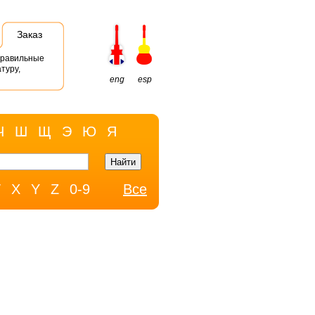
Заказ
правильные
туру,
eng
esp
Ч
Ш
Щ
Э
Ю
Я
W
X
Y
Z
0-9
Все