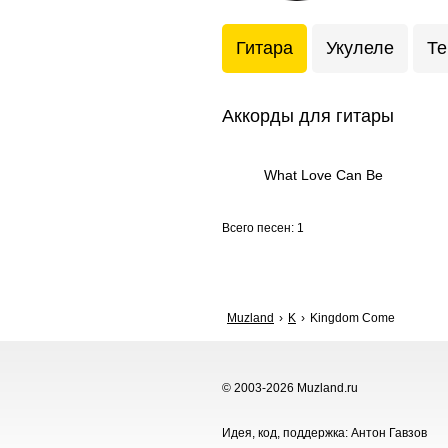
Гитара
Укулеле
Те
Аккорды для гитары
What Love Can Be
Всего песен: 1
Muzland
K
Kingdom Come
© 2003-2026 Muzland.ru
Идея, код, поддержка: Антон Гавзов