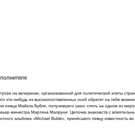
сполнителе
тупая на вечеринке, организованной для политической элиты стра
 что кто-нибудь из высокопоставленных особ обратит на тебя внима
ни певца Майкла Бубле, получившего шанс спеть на одном из меро
мьер-министра Мартина Малруни. Цепочка знакомств с влиятельн
ютного альбома «Michael Bublé», принёсшего певцу известность во