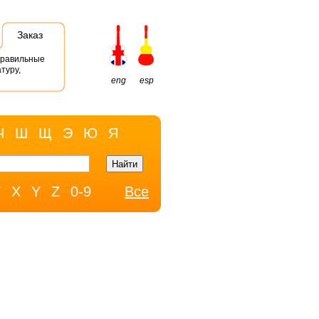
Заказ
правильные
туру,
eng
esp
Ч
Ш
Щ
Э
Ю
Я
W
X
Y
Z
0-9
Все