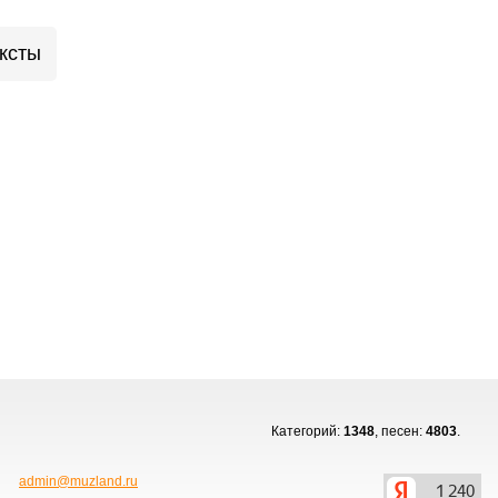
ксты
Категорий:
1348
, песен:
4803
.
admin@muzland.ru