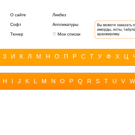
О сайте
Ликбез
Софт
Аппликатуры
Вы можете заказать 
аккорды, ноты, табула
Тюнер
♡ Мои списки
аранжировку.
З
И
К
Л
М
Н
О
П
Р
С
Т
У
Ф
Х
Ц
H
I
J
K
L
M
N
O
P
Q
R
S
T
U
V