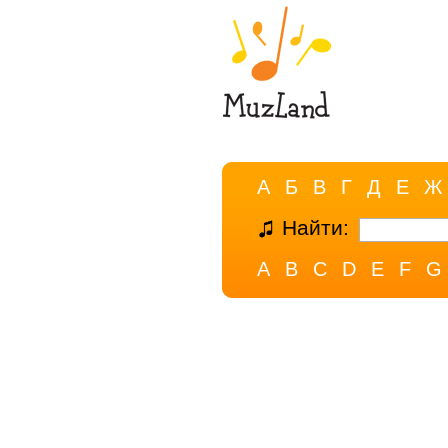
А
Б
В
Г
Д
Е
Ж
Найти:
A
B
C
D
E
F
G