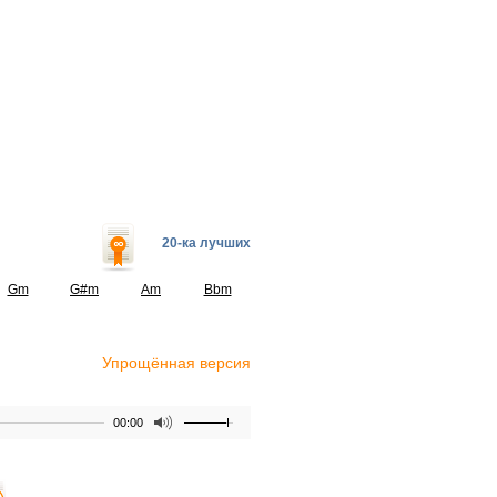
20-ка лучших
Gm
G#m
Am
Bbm
Упрощённая версия
00:00