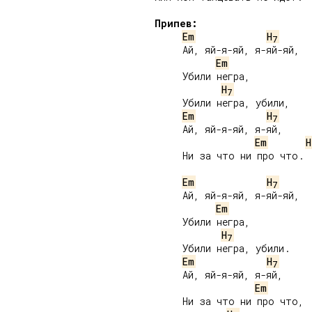
Припев:
Em
H
7
     Ай, яй-я-яй, я-яй-яй,

Em
     Убили негра,

H
7
     Убили негра, убили,

Em
H
7
     Ай, яй-я-яй, я-яй,

Em
H
     Ни за что ни про что.

Em
H
7
     Ай, яй-я-яй, я-яй-яй,

Em
     Убили негра,

H
7
     Убили негра, убили.

Em
H
7
     Ай, яй-я-яй, я-яй,

Em
     Ни за что ни про что,
