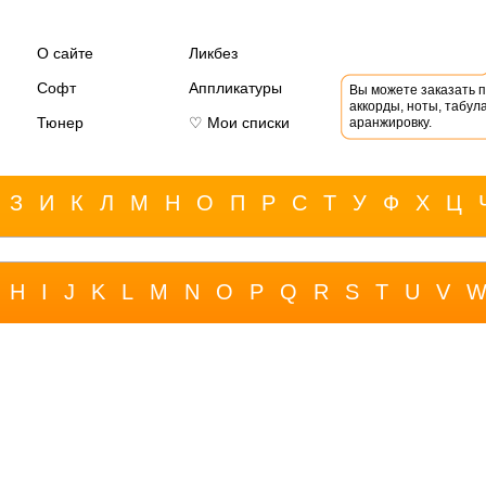
О сайте
Ликбез
Софт
Аппликатуры
Вы можете заказать 
аккорды, ноты, табула
Тюнер
♡ Мои списки
аранжировку.
З
И
К
Л
М
Н
О
П
Р
С
Т
У
Ф
Х
Ц
H
I
J
K
L
M
N
O
P
Q
R
S
T
U
V