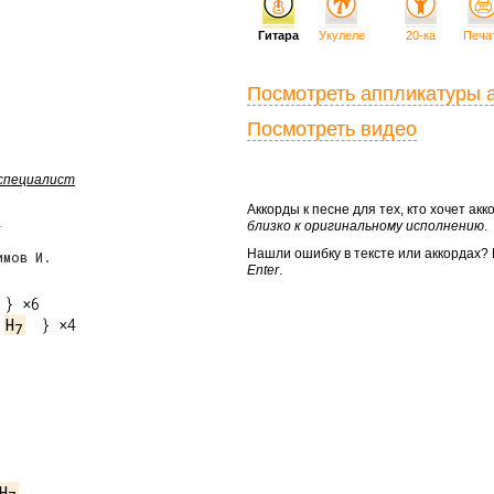
Гитара
Укулеле
20-ка
Печа
Посмотреть аппликатуры 
Посмотреть видео
 специалист
Аккорды к песне для тех, кто хочет а
близко к оригинальному исполнению
.
Нашли ошибку в тексте или аккордах
имов И.
Enter
.
H
  } ×4

7
H