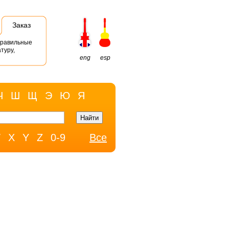
Заказ
правильные
туру,
eng
esp
Ч
Ш
Щ
Э
Ю
Я
W
X
Y
Z
0-9
Все