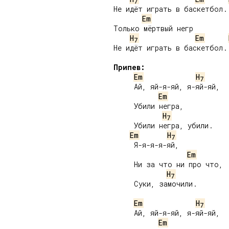
7
Не идёт играть в баскетбол.

Em
Только мёртвый негр

H
Em
7
Не идёт играть в баскетбол.

Припев:
Em
H
7
     Ай, яй-я-яй, я-яй-яй,

Em
     Убили негра,

H
7
     Убили негра, убили.

Em
H
7
     Я-я-я-я-яй,

Em
     Ни за что ни про что,

H
7
     Суки, замочили.

Em
H
7
     Ай, яй-я-яй, я-яй-яй,

Em