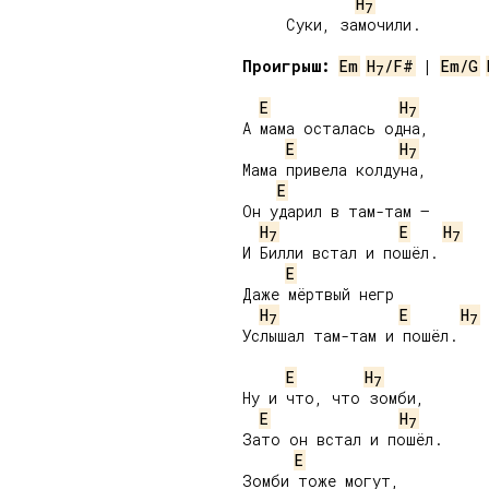
H
7
     Суки, замочили.

Проигрыш:
Em
H
/F#
 | 
Em/G
7
E
H
7
А мама осталась одна,

E
H
7
Мама привела колдуна,

E
Он ударил в там-там –

H
E
H
7
7
И Билли встал и пошёл.

E
Даже мёртвый негр

H
E
H
7
7
Услышал там-там и пошёл.

E
H
7
Ну и что, что зомби,

E
H
7
Зато он встал и пошёл.

E