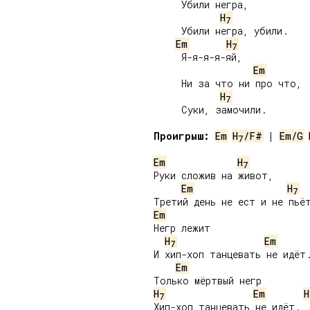
     Убили негра,

H
7
     Убили негра, убили.

Em
H
7
     Я-я-я-я-яй,

Em
     Ни за что ни про что,

H
7
     Суки, замочили.

Проигрыш:
Em
H
/F#
 | 
Em/G
7
Em
H
7
Руки сложив на живот,

Em
H
7
Em
Негр лежит

H
Em
7
И хип-хоп танцевать не идёт.
Em
H
Em
H
7
Хип-хоп танцевать не идёт.
