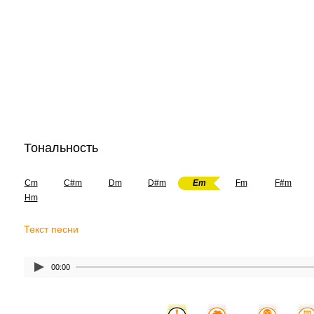
Тональность
Cm
C#m
Dm
D#m
Em
Fm
F#m
Hm
Текст песни
00:00