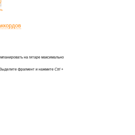
ть
аккордов
ккомпанировать на гитаре максимально
? Выделите фрагмент и нажмите
Ctrl +