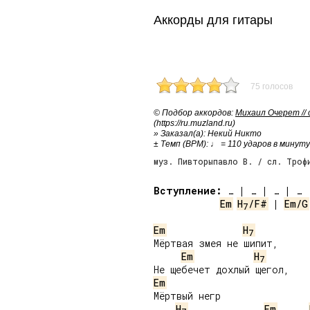
Аккорды для гитары
75 голосов
© Подбор аккордов:
Михаил Очерет //
(https://ru.muzland.ru)
» Заказал(а): Некий Никто
± Темп (BPM): ♩ = 110 ударов в минуту
муз. Пивторыпавло В. / сл. Троф
Вступление:
Em
H
/F#
 | 
Em/G
7
Em
H
7
Мёртвая змея не шипит,

Em
H
7
Em
Мёртвый негр

H
Em