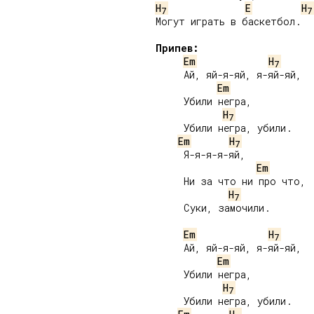
H
E
H
7
7
Могут играть в баскетбол.

Припев:
Em
H
7
     Ай, яй-я-яй, я-яй-яй,

Em
     Убили негра,

H
7
     Убили негра, убили.

Em
H
7
     Я-я-я-я-яй,

Em
     Ни за что ни про что,

H
7
     Суки, замочили.

Em
H
7
     Ай, яй-я-яй, я-яй-яй,

Em
     Убили негра,

H
7
     Убили негра, убили.
