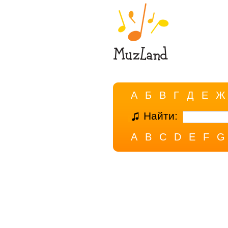
А
Б
В
Г
Д
Е
Ж
Найти:
A
B
C
D
E
F
G