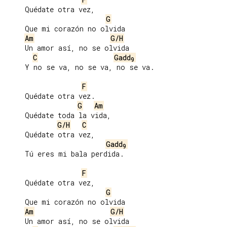
     Quédate otra vez,

G
     Que mi corazón no olvida

Am
G/H
     Un amor así, no se olvida

C
Gadd
9
     Y no se va, no se va, no se va.

F
     Quédate otra vez.

G
Am
     Quédate toda la vida,

G/H
C
     Quédate otra vez,

Gadd
9
     Tú eres mi bala perdida.

F
     Quédate otra vez,

G
     Que mi corazón no olvida

Am
G/H
     Un amor así, no se olvida
