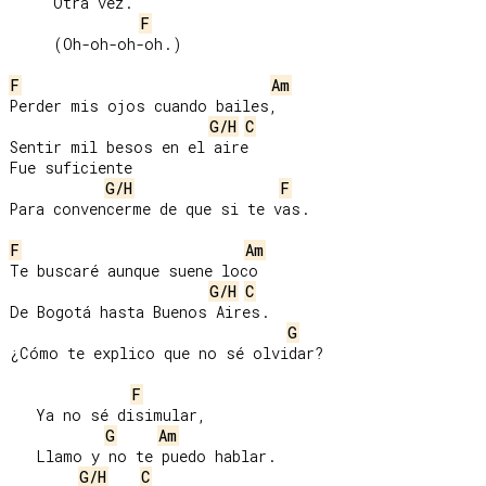
     Otra vez.

F
     (Oh-oh-oh-oh.)

F
Am
Perder mis ojos cuando bailes,

G/H
C
Sentir mil besos en el aire

Fue suficiente

G/H
F
Para convencerme de que si te vas.

F
Am
Te buscaré aunque suene loco

G/H
C
De Bogotá hasta Buenos Aires.

G
¿Cómo te explico que no sé olvidar?

F
   Ya no sé disimular,

G
Am
   Llamo y no te puedo hablar.

G/H
C