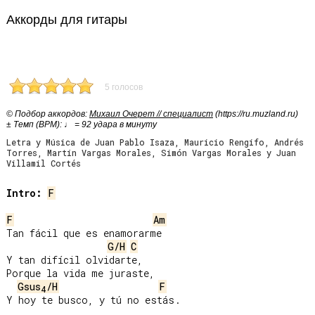
Аккорды для гитары
5 голосов
© Подбор аккордов:
Михаил Очерет // специалист
(https://ru.muzland.ru)
± Темп (BPM): ♩ = 92 удара в минуту
Letra y Música de Juan Pablo Isaza, Mauricio Rengifo, Andrés
Torres, Martín Vargas Morales, Simón Vargas Morales y Juan
Villamil Cortés
Intro:
F
F
Am
Tan fácil que es enamorarme

G/H
C
Y tan difícil olvidarte,

Porque la vida me juraste,

Gsus
/H
F
4
Y hoy te busco, y tú no estás.
