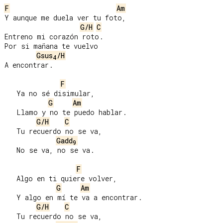
F
Am
Y aunque me duela ver tu foto,

G/H
C
Entreno mi corazón roto.

Por si mañana te vuelvo

Gsus
/H
4
A encontrar.

F
   Ya no sé disimular,

G
Am
   Llamo y no te puedo hablar.

G/H
C
   Tu recuerdo no se va,

Gadd
9
   No se va, no se va.

F
   Algo en ti quiere volver,

G
Am
   Y algo en mí te va a encontrar.

G/H
C
   Tu recuerdo no se va,
