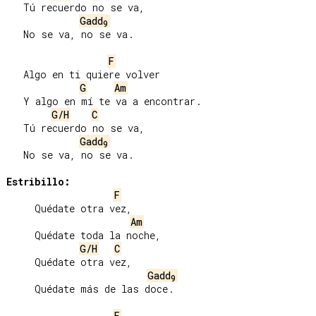
   Tú recuerdo no se va,

Gadd
9
   No se va, no se va.

F
   Algo en ti quiere volver

G
Am
   Y algo en mí te va a encontrar.

G/H
C
   Tú recuerdo no se va,

Gadd
9
   No se va, no se va.

Estribillo:
F
     Quédate otra vez,

Am
     Quédate toda la noche,

G/H
C
     Quédate otra vez,

Gadd
9
     Quédate más de las doce.

F