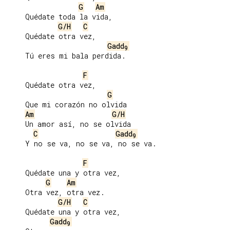
G
Am
     Quédate toda la vida,

G/H
C
     Quédate otra vez,

Gadd
9
     Tú eres mi bala perdida.

F
     Quédate otra vez,

G
     Que mi corazón no olvida

Am
G/H
     Un amor así, no se olvida

C
Gadd
9
     Y no se va, no se va, no se va.

F
     Quédate una y otra vez,

G
Am
     Otra vez, otra vez.

G/H
C
     Quédate una y otra vez,

Gadd
9