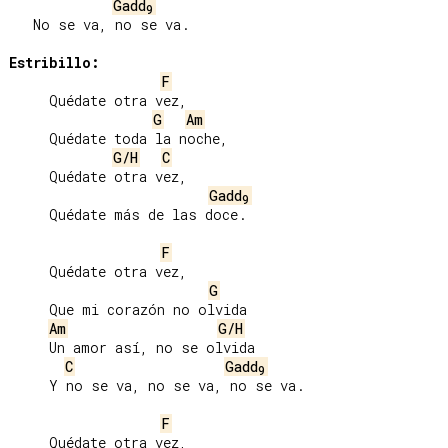
Gadd
9
   No se va, no se va.

Estribillo:
F
     Quédate otra vez,

G
Am
     Quédate toda la noche,

G/H
C
     Quédate otra vez,

Gadd
9
     Quédate más de las doce.

F
     Quédate otra vez,

G
     Que mi corazón no olvida

Am
G/H
     Un amor así, no se olvida

C
Gadd
9
     Y no se va, no se va, no se va.

F
     Quédate otra vez,
