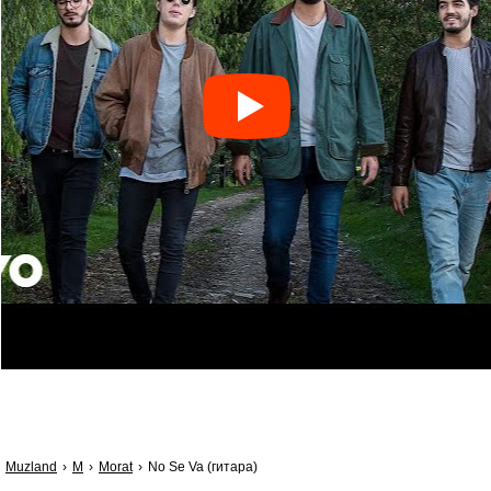
Muzland
M
Morat
No Se Va (гитара)