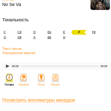
No Se Va
Тональность
C
C#
D
Eb
E
F
F#
G
G#
A
Bb
H
Текст песни
Упрощённая версия
00:00
00:00
Гитара
Укулеле
20-ка
Печать
Посмотреть аппликатуры аккордов