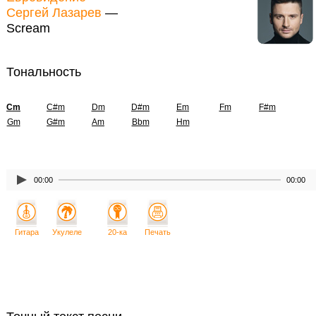
Сергей Лазарев
—
Scream
Тональность
Cm
C#m
Dm
D#m
Em
Fm
F#m
Gm
G#m
Am
Bbm
Hm
00:00
00:00
Гитара
Укулеле
20-ка
Печать