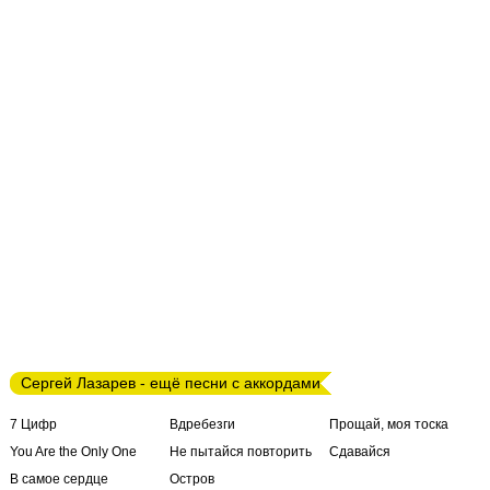
Сергей Лазарев - ещё песни с аккордами
7 Цифр
Вдребезги
Прощай, моя тоска
You Are the Only One
Не пытайся повторить
Сдавайся
В самое сердце
Остров