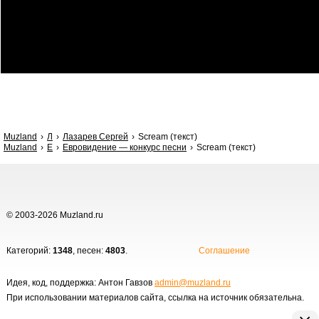
Muzland
Л
Лазарев Сергей
Scream (текст)
Muzland
Е
Евровидение — конкурс песни
Scream (текст)
© 2003-2026 Muzland.ru
Категорий:
1348
, песен:
4803
.
Соглашение
Идея, код, поддержка: Антон Гавзов
admin@muzland.ru
При использовании материалов сайта, ссылка на источник обязательна.