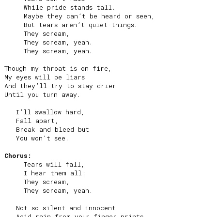
     While pride stands tall.

     Maybe they can’t be heard or seen,

     But tears aren’t quiet things.

     They scream,

     They scream, yeah.

     They scream, yeah.

Though my throat is on fire,

My eyes will be liars

And they’ll try to stay drier

Until you turn away.

   I’ll swallow hard,

   Fall apart,

   Break and bleed but

   You won’t see.

Chorus:
     Tears will fall,

     I hear them all:

     They scream,

     They scream, yeah.

   Not so silent and innocent

   Acid rain from your finger prints,
