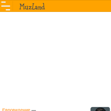
Евровидение
—