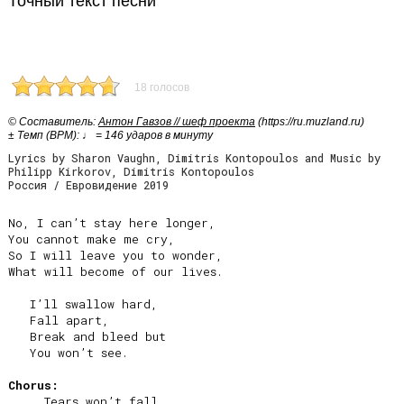
Точный текст песни
18 голосов
© Cоставитель:
Антон Гавзов // шеф проекта
(https://ru.muzland.ru)
± Темп (BPM): ♩ = 146 ударов в минуту
Lyrics by Sharon Vaughn, Dimitris Kontopoulos and Music by
Philipp Kirkorov, Dimitris Kontopoulos
Россия / Евровидение 2019
No, I can’t stay here longer,

You cannot make me cry,

So I will leave you to wonder,

What will become of our lives.

   I’ll swallow hard,

   Fall apart,

   Break and bleed but

   You won’t see.

Chorus:
     Tears won’t fall
