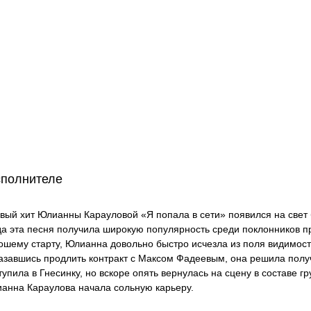
сполнителе
вый хит Юлианны Карауловой «Я попала в сети» появился на свет 
да эта песня получила широкую популярность среди поклонников пр
ошему старту, Юлианна довольно быстро исчезла из поля видимост
азавшись продлить контракт с Максом Фадеевым, она решила полу
тупила в Гнесинку, но вскоре опять вернулась на сцену в составе гр
анна Караулова начала сольную карьеру.