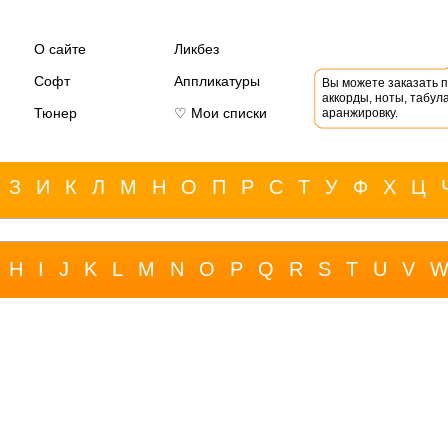
О сайте
Ликбез
Софт
Аппликатуры
Вы можете заказать 
аккорды, ноты, табула
Тюнер
♡ Мои списки
аранжировку.
З
И
К
Л
М
Н
О
П
Р
С
Т
У
Ф
Х
Ц
H
I
J
K
L
M
N
O
P
Q
R
S
T
U
V