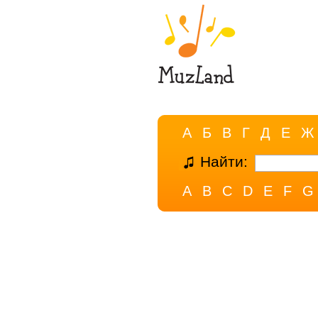
А
Б
В
Г
Д
Е
Ж
Найти:
A
B
C
D
E
F
G