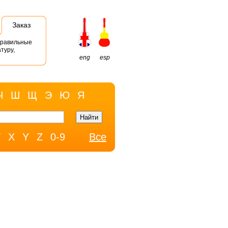
Заказ
правильные
туру,
eng
esp
Ч
Ш
Щ
Э
Ю
Я
W
X
Y
Z
0-9
Все