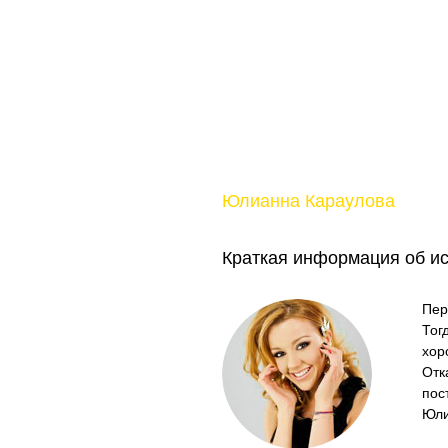
Юлианна Караулова
Краткая информация об и
Пер
Тог
хор
Отк
пос
Юли