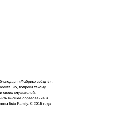
благодаря «Фабрике звёзд-5».
оекта, но, вопреки такому
и своих слушателей.
чить высшее образование и
уппы 5sta Family. С 2015 года