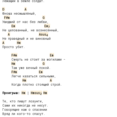
Лежащий в земле солдат.

D
A
Юноша несмышлёный,

F#m
G
Ушедший от нас без любви,

Em
Em
7
Не целованный, не вознесённый,

A
Asus
4
A
Hm
Просто убит.

F#m
Em
     Смерть не стоит за могилами -

Hm
G
     Там уже вечный покой.

F#m
Em
     Легче казаться сильными,

Hm
A
     Когда плотно стоящий строй.

Проигрыш:
Hm
 | 
Hmsus
Hm
2
Те, кто пишут лозунги,

Сами их никогда не несут.

Говорящие нам о спасении

Вряд ли кого-то спасут.
