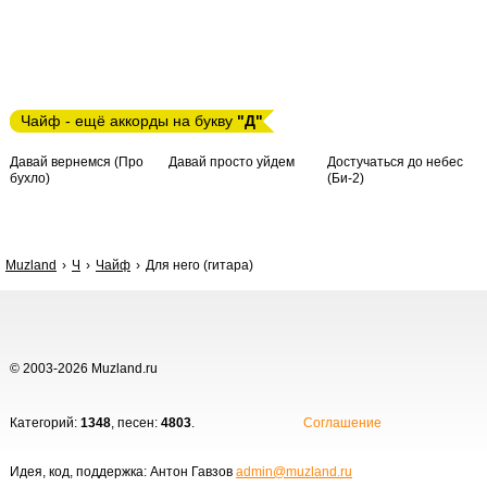
Чайф - ещё аккорды на букву
"Д"
Давай вернемся (Про
Давай просто уйдем
Достучаться до небес
бухло)
(Би-2)
Muzland
Ч
Чайф
Для него (гитара)
© 2003-2026 Muzland.ru
Категорий:
1348
, песен:
4803
.
Соглашение
Идея, код, поддержка: Антон Гавзов
admin@muzland.ru