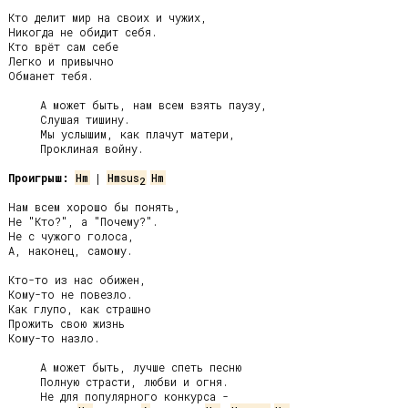
Кто делит мир на своих и чужих,

Никогда не обидит себя.

Кто врёт сам себе

Легко и привычно

Обманет тебя.

     А может быть, нам всем взять паузу,

     Слушая тишину.

     Мы услышим, как плачут матери,

     Проклиная войну.

Проигрыш:
Hm
 | 
Hmsus
Hm
2
Нам всем хорошо бы понять,

Не "Кто?", а "Почему?".

Не с чужого голоса,

А, наконец, самому.

Кто-то из нас обижен,

Кому-то не повезло.

Как глупо, как страшно

Прожить свою жизнь

Кому-то назло.

     А может быть, лучше спеть песню

     Полную страсти, любви и огня.

     Не для популярного конкурса -
