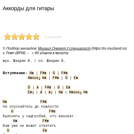
Аккорды для гитары
9 голосов
© Подбор аккордов:
Михаил Очерет // специалист
(https://ru.muzland.ru)
± Темп (BPM): ♩ = 99 ударов в минуту
муз. Шахрин В. / сл. Шахрин В.
Вступление:
Hm
 | 
F#m
 | 
G
 | 
F#m
Hmsus
Hm
 | 
F#m
 | 
G
 | 
Em
2
D
 | 
A
 | 
F#m
 | 
G
 | 
Em
Em
 | 
A
 | 
A
 | 
Hm
 | 
Hmsus
Hm
7
7
2
Hm
F#m
Не опускайтесь до пошлости

G
F#m
Выяснять у надгробий, кто виноват.

Hm
F#m
Вам уже не может ответить

G
Em