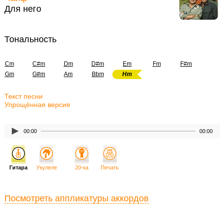
Для него
Тональность
Cm
C#m
Dm
D#m
Em
Fm
F#m
Gm
G#m
Am
Bbm
Hm
Текст песни
Упрощённая версия
00:00
00:00
Гитара
Укулеле
20-ка
Печать
Посмотреть аппликатуры аккордов