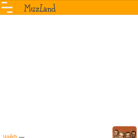
Чайф
—