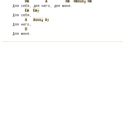
Hm
A
Hm
Hmsus
Hm
2
     Для себя, для него, для меня.

Em
Em
7
     Для себя,

A
Asus
A
4
7
     Для него,

D