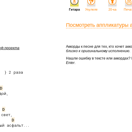
Гитара
Укулеле
20-ка
Печа
Посмотреть аппликатуры 
Аккорды к песне для тех, кто хочет а
шеф проекта
близко к оригинальному исполнению
.
Нашли ошибку в тексте или аккордах
Enter
.
D
ой,

D
свет,

D
й асфальт...
