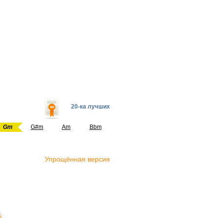
20-ка лучших
Gm
G#m
Am
Bbm
Упрощённая версия