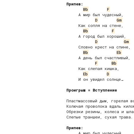
Припев:
Bb
F
     А мир был чудесный,

D
Gm
     Как сопля на стене,

Bb
F
     А город был хороший,

D
Gm
     Словно крест на спине,

Bb
Eb
     А день был счастливый,

F
Bb
     Как слепая кишка,

Eb
D
     И он увидел солнце…

Проигрыш = Вступление
Пластмассовый дым, горелая во
Колючая проволока вдаль килом
Обрезки резины, колеса и шлак
Слепые траншеи, сухая трава.

Припев:
     А мир был чудесный,
