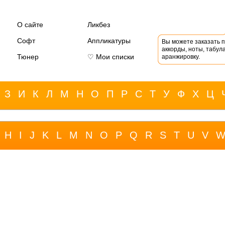
О сайте
Ликбез
Софт
Аппликатуры
Вы можете заказать 
аккорды, ноты, табула
Тюнер
♡ Мои списки
аранжировку.
З
И
К
Л
М
Н
О
П
Р
С
Т
У
Ф
Х
Ц
H
I
J
K
L
M
N
O
P
Q
R
S
T
U
V