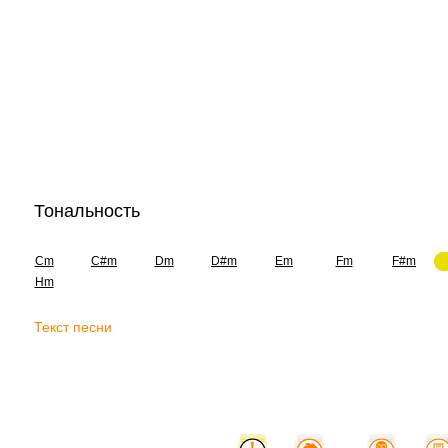
Тональность
Cm
C#m
Dm
D#m
Em
Fm
F#m
Hm
Текст песни