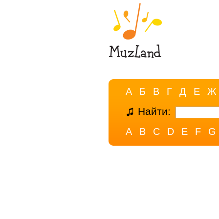
А
Б
В
Г
Д
Е
Ж
Найти:
A
B
C
D
E
F
G