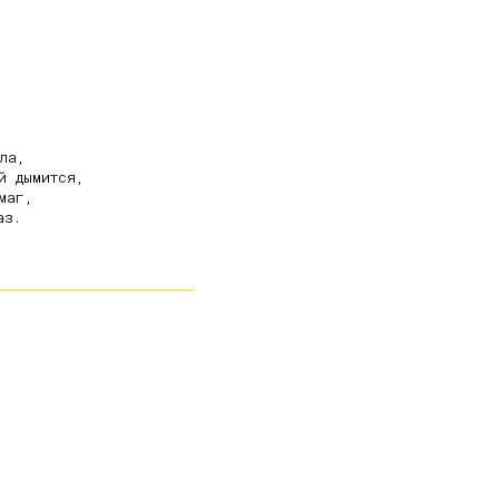
а,

 дымится,

аг,

з.
