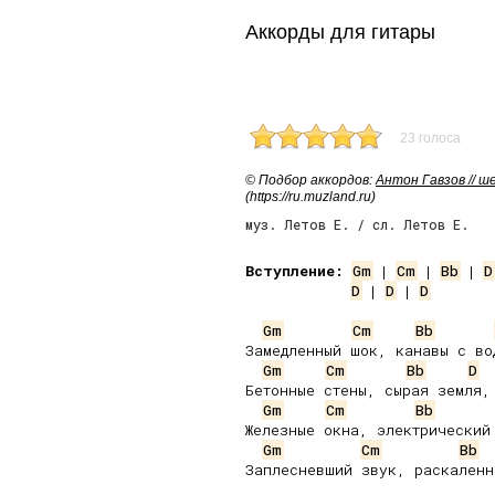
Аккорды для гитары
23 голоса
© Подбор аккордов:
Антон Гавзов // 
(https://ru.muzland.ru)
муз. Летов Е. / сл. Летов Е.
Вступление:
Gm
 | 
Cm
 | 
Bb
 | 
D
D
 | 
D
 | 
D
Gm
Cm
Bb
Замедленный шок, канавы с вод
Gm
Cm
Bb
D
Бетонные стены, сырая земля,

Gm
Cm
Bb
Железные окна, электрический 
Gm
Cm
Bb
Заплесневший звук, раскаленны