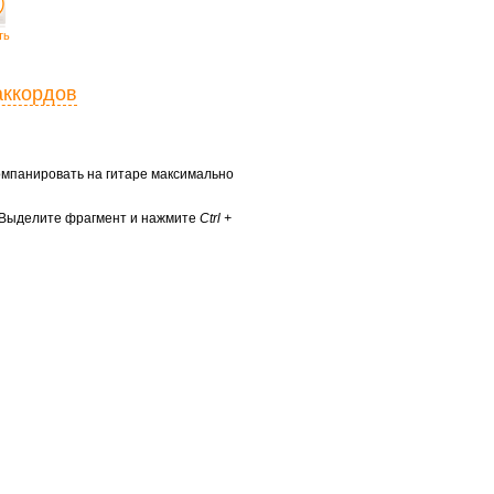
ть
аккордов
ккомпанировать на гитаре максимально
? Выделите фрагмент и нажмите
Ctrl +