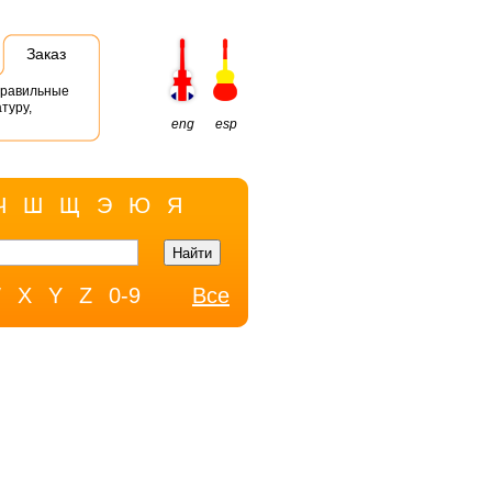
Заказ
правильные
туру,
eng
esp
Ч
Ш
Щ
Э
Ю
Я
W
X
Y
Z
0-9
Все