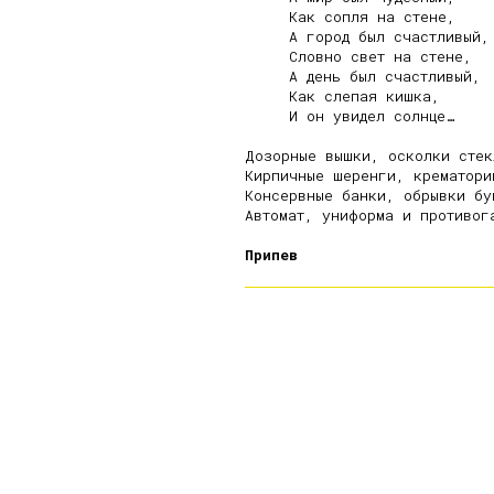
     Как сопля на стене,

     А город был счастливый,

     Словно свет на стене,

     А день был счастливый,

     Как слепая кишка,

     И он увидел солнце…

Дозорные вышки, осколки стекл
Кирпичные шеренги, крематорий
Консервные банки, обрывки бум
Автомат, униформа и противога
Припев