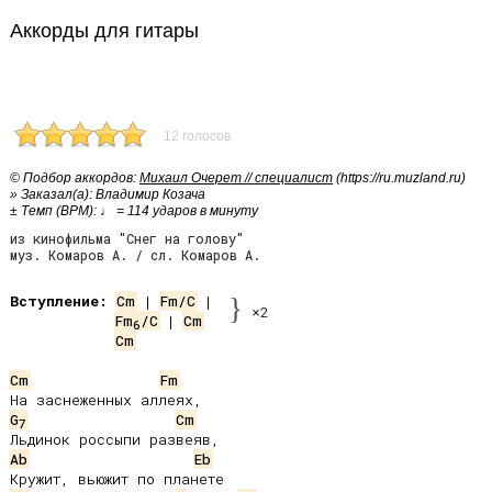
Аккорды для гитары
12 голосов
© Подбор аккордов:
Михаил Очерет // специалист
(https://ru.muzland.ru)
» Заказал(а): Владимир Козача
± Темп (BPM): ♩ = 114 ударов в минуту
из кинофильма "Снег на голову"
муз. Комаров А. / сл. Комаров А.
Вступление:
Cm
 | 
Fm/C
}
×2
Fm
/C
 | 
Cm
6
Cm
Cm
Fm
G
Cm
7
Ab
Eb