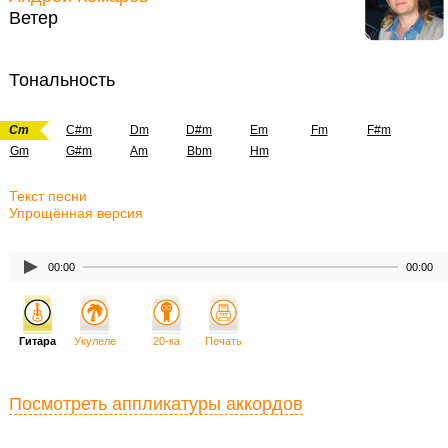
Ветер
Тональность
Cm
C#m
Dm
D#m
Em
Fm
F#m
Gm
G#m
Am
Bbm
Hm
Текст песни
Упрощённая версия
00:00
00:00
Гитара
Укулеле
20-ка
Печать
Посмотреть аппликатуры аккордов