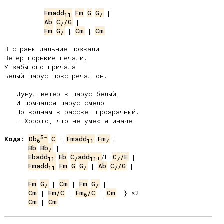
Fmadd
Fm
G
G
11
7
Ab
C
/G
7
Fm
G
 | 
Cm
 | 
Cm
7
В страны дальние позвали

Ветер горькие печали.

У забытого причала

Белый парус повстречал он.

   Дунул ветер в парус белый,

   И помчался парус смело

   По волнам в рассвет прозрачный.

   – Хорошо, что не умею я иначе.

5-
Кода:
Db
C
 | 
Fmadd
Fm
6
11
7
Bb
Bb
7
Ebadd
Eb
C
add
/E 
C
/E
11
7
11+
7
Fmadd
Fm
G
G
 | 
Ab
C
/G
 |

11
7
7
Fm
G
 | 
Cm
 | 
Fm
G
7
7
Cm
 | 
Fm/C
 | 
Fm
/C
 | 
Cm
6
Cm
 | 
Cm