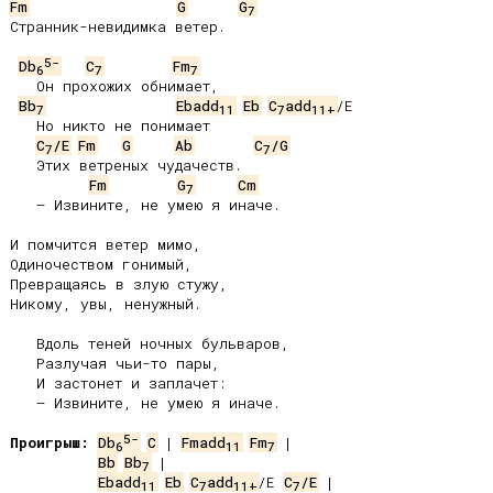
Fm
G
G
7
Странник-невидимка ветер.

5-
Db
C
Fm
6
7
7
   Он прохожих обнимает,

Bb
Ebadd
Eb
C
add
/E

7
11
7
11+
   Но никто не понимает

C
/E
Fm
G
Ab
C
/G
7
7
   Этих ветреных чудачеств.

Fm
G
Cm
7
   – Извините, не умею я иначе.

И помчится ветер мимо,

Одиночеством гонимый,

Превращаясь в злую стужу,

Никому, увы, ненужный.

   Вдоль теней ночных бульваров,

   Разлучая чьи-то пары,

   И застонет и заплачет:

   – Извините, не умею я иначе.

5-
Проигрыш:
Db
C
 | 
Fmadd
Fm
6
11
7
Bb
Bb
7
Ebadd
Eb
C
add
/E 
C
/E
 |

11
7
11+
7