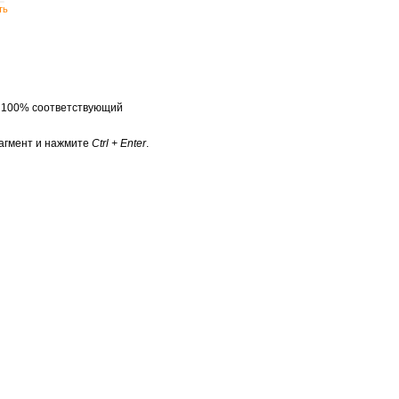
ть
а 100% соответствующий
агмент и нажмите
Ctrl + Enter
.