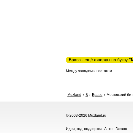
Браво - ещё аккорды на букву
"
Между западом и востоком
Muzland
Б
Браво
Московский бит 
© 2003-2026 Muzland.ru
Идея, код, поддержка: Антон Гавзов