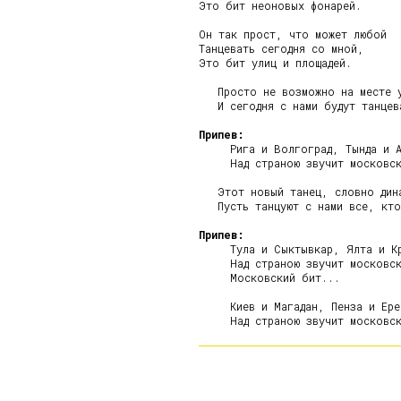
Это бит неоновых фонарей.

Он так прост, что может любой

Танцевать сегодня со мной,

Это бит улиц и площадей.

   Просто не возможно на месте у
   И сегодня с нами будут танцева
Припев:
     Рига и Волгоград, Тында и А
     Над страною звучит московск
   Этот новый танец, словно дина
   Пусть танцуют с нами все, кто
Припев:
     Тула и Сыктывкар, Ялта и Кр
     Над страною звучит московск
     Московский бит...

     Киев и Магадан, Пенза и Ерев