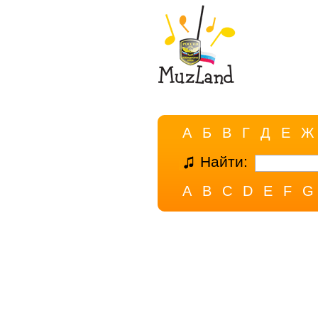
А
Б
В
Г
Д
Е
Ж
Найти:
A
B
C
D
E
F
G