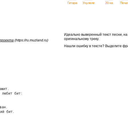
Гитара
Укулеле
20-ка
Печа
Идеально выверенный текст песни, н
оригинальному треку.
 проекта
(https://ru.muzland.ru)
Нашли ошибку в тексте? Выделите фр
мит.

 любит бит:

ан.

ий бит.
