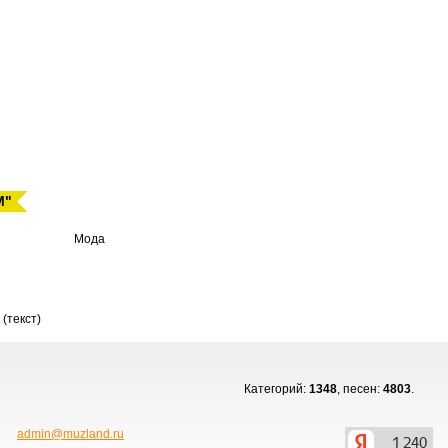
М"
Мода
(текст)
Категорий:
1348
, песен:
4803
.
admin@muzland.ru