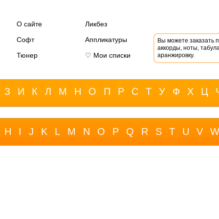
О сайте
Ликбез
Софт
Аппликатуры
Вы можете заказать 
аккорды, ноты, табула
Тюнер
♡ Мои списки
аранжировку.
З
И
К
Л
М
Н
О
П
Р
С
Т
У
Ф
Х
Ц
H
I
J
K
L
M
N
O
P
Q
R
S
T
U
V