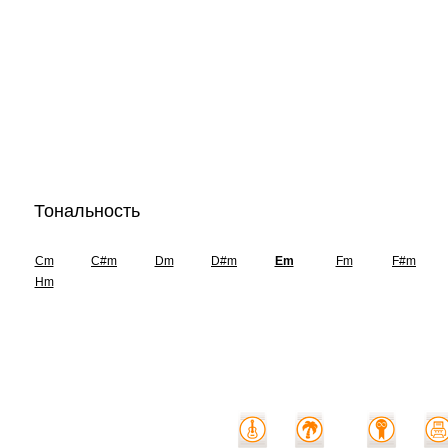
Тональность
Cm
C#m
Dm
D#m
Em
Fm
F#m
Hm