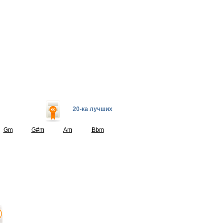
20-ка лучших
Gm
G#m
Am
Bbm