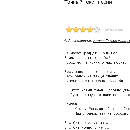
Точный текст песни
38 голосов
© Cоставитель:
Антон Гавзов // шеф
На часах двадцать ноль-ноль.

Я иду на танцы с тобой.

Город мой в ярких огнях горит.

Весь район сегодня не спит,

Весь район на танцы спешит,

Виноват в этом московский бит.

   Этот новый танец, словно дина
   Пусть танцуют с нами все, кто
Припев:
     Киев и Магадан, Пенза и Ерев
     Над страною звучит московск
Это бит вечерних авто,

Это бит ночного метро,
