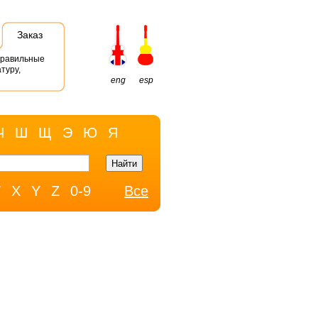
Заказ
правильные
туру,
eng
esp
Ч
Ш
Щ
Э
Ю
Я
W
X
Y
Z
0-9
Все