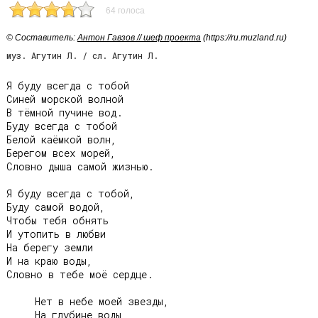
64 голоса
© Cоставитель:
Антон Гавзов // шеф проекта
(https://ru.muzland.ru)
муз. Агутин Л. / сл. Агутин Л.
Я буду всегда с тобой

Синей морской волной

В тёмной пучине вод.

Буду всегда с тобой

Белой каёмкой волн,

Берегом всех морей,

Словно дыша самой жизнью.

Я буду всегда с тобой,

Буду самой водой,

Чтобы тебя обнять

И утопить в любви

На берегу земли

И на краю воды,

Словно в тебе моё сердце.

     Нет в небе моей звезды,

     На глубине воды
