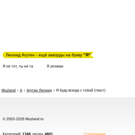
Леонид Агутин - ещё аккорды на букву
"Я"
Я не тот, ты не та
Я уезжаю
Muzland
А
Агутин Леонид
Я буду всегда с тобой (текст)
© 2003-2026 Muzland.ru
Категорий:
1348
, песен:
4801
.
Соглашение