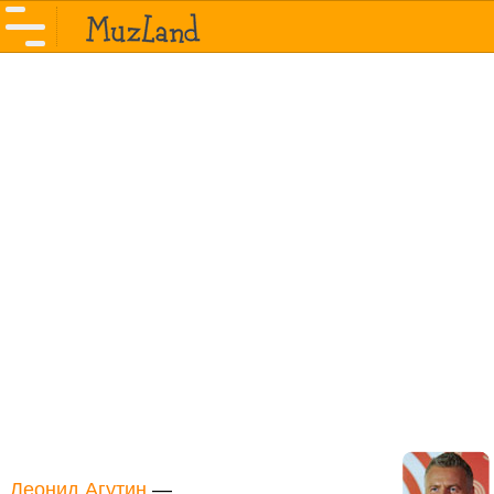
Леонид Агутин
—