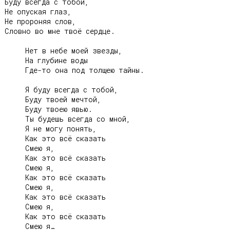
Буду всегда с тобой,

Не опуская глаз,

Не пророняя слов,

Словно во мне твоё сердце.

     Нет в небе моей звезды,

     На глубине воды

     Где-то она под толщею тайны.

     Я буду всегда с тобой,

     Буду твоей мечтой,

     Буду твоею явью.

     Ты будешь всегда со мной,

     Я не могу понять,

     Как это всё сказать

     Смею я,

     Как это всё сказать

     Смею я,

     Как это всё сказать

     Смею я,

     Как это всё сказать

     Смею я,

     Как это всё сказать
