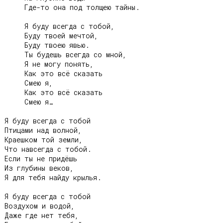
     Где-то она под толщею тайны.

     Я буду всегда с тобой,

     Буду твоей мечтой,

     Буду твоею явью.

     Ты будешь всегда со мной,

     Я не могу понять,

     Как это всё сказать

     Смею я,

     Как это всё сказать

     Смею я…

Я буду всегда с тобой

Птицами над волной,

Краешком той земли,

Что навсегда с тобой.

Если ты не придёшь

Из глубины веков,

Я для тебя найду крылья.

Я буду всегда с тобой

Воздухом и водой,

Даже где нет тебя,
