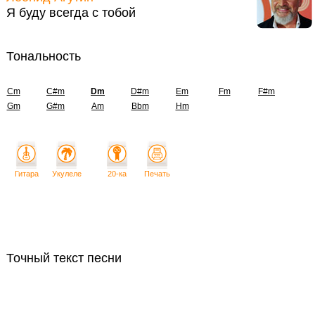
Я буду всегда с тобой
Тональность
Cm
C#m
Dm
D#m
Em
Fm
F#m
Gm
G#m
Am
Bbm
Hm
Гитара
Укулеле
20-ка
Печать
Точный текст песни