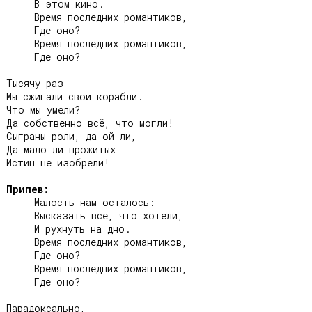
     В этом кино.

     Время последних романтиков,

     Где оно?

     Время последних романтиков,

     Где оно?

Тысячу раз

Мы сжигали свои корабли.

Что мы умели?

Да собственно всё, что могли!

Сыграны роли, да ой ли,

Да мало ли прожитых

Истин не изобрели!

Припев:
     Малость нам осталось:

     Высказать всё, что хотели,

     И рухнуть на дно.

     Время последних романтиков,

     Где оно?

     Время последних романтиков,

     Где оно?

Парадоксально,
