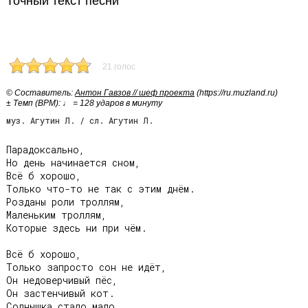
Точный текст песни
21 голос
© Cоставитель:
Антон Гавзов // шеф проекта
(https://ru.muzland.ru)
± Темп (BPM): ♩ = 128 ударов в минуту
муз. Агутин Л. / сл. Агутин Л.
Парадоксально,

Но день начинается сном,

Всё б хорошо,

Только что-то не так с этим днём.

Розданы роли троллям,

Маленьким троллям,

Которые здесь ни при чём.

Всё б хорошо,

Только запросто сон не идёт,

Он недоверчивый пёс,

Он застенчивый кот.

Солнышка стало мало,
