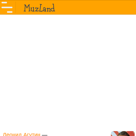
Леонид Агутин
—