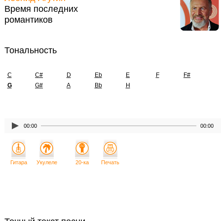
Время последних
романтиков
Тональность
C
C#
D
Eb
E
F
F#
G
G#
A
Bb
H
00:00
00:00
Гитара
Укулеле
20-ка
Печать