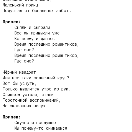
Маленький принц

Подустал от банальных забот.

Припев:
     Сняли и сыграли,

     Все мы привыкли уже

     Ко всему и давно.

     Время последних романтиков,

     Где оно?

     Время последних романтиков,

     Где оно?

Чёрный квадрат

Или всё-таки солнечный круг?

Вот бы уснуть,

Только ввалится утро из рук.

Слишком устали, стали

Горсточкой воспоминаний,

Не сказанных вслух.

Припев:
     Скучно и послушно

     Мы почему-то снимаемся
