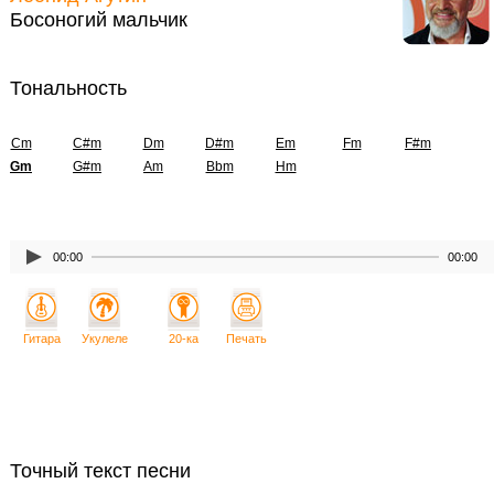
Босоногий мальчик
Тональность
Cm
C#m
Dm
D#m
Em
Fm
F#m
Gm
G#m
Am
Bbm
Hm
00:00
00:00
Гитара
Укулеле
20-ка
Печать
Точный текст песни