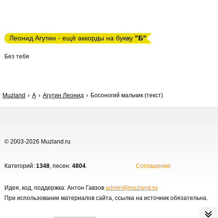
Леонид Агутин - ещё аккорды на букву
"Б"
Без тебя
Muzland
А
Агутин Леонид
Босоногий мальчик (текст)
© 2003-2026 Muzland.ru
Категорий:
1348
, песен:
4804
.
Соглашение
Идея, код, поддержка: Антон Гавзов
admin@muzland.ru
При использовании материалов сайта, ссылка на источник обязательна.