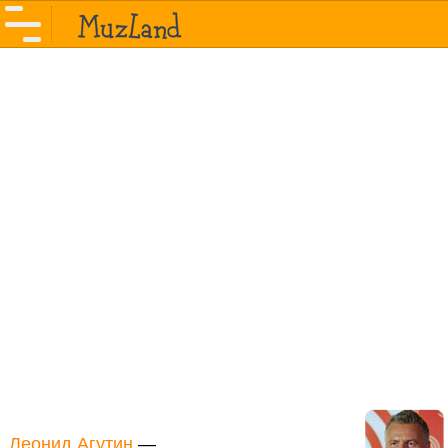
Леонид Агутин
—