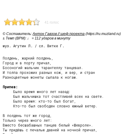
41 голос
© Cоставитель:
Антон Гавзов // шеф проекта
(https://ru.muzland.ru)
± Темп (BPM): ♩ = 112 ударов в минуту
муз. Агутин Л. / сл. Витке Г.
Полдень, жаркий полдень,

Город и в порту причал,

Босоногий мальчик тарантеллу танцевал.

И толпа прохожих разных кож, и вер, и стран

Разноцветные монеты сыпала к ногам.

Припев:
     Было время много лет назад:

     Был мальчишка тот счастливей всех на свете.

     Было время: кто-то был богат,

     Кто-то был свободен словно южный ветер.

В полдень тот же город,

Только через много лет:

Вместо бесшабашных танцев белый «Шевроле».

Ты придёшь с печалью давней на ночной причал,
