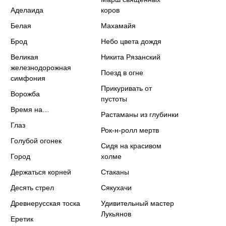
Аделаида
коров
Белая
Махамайя
Брод
Небо цвета дождя
Великая
Никита Рязанский
железнодорожная
Поезд в огне
симфония
Прикуривать от
Ворожба
пустоты
Время на…
Растаманы из глубинки
Глаз
Рок-н-ролл мертв
Голубой огонек
Сидя на красивом
Город
холме
Держаться корней
Стаканы
Десять стрел
Сякухачи
Древнерусская тоска
Удивительный мастер
Лукьянов
Еретик